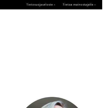
Tietosuojaseloste ›
Tietoa mainostajalle ›