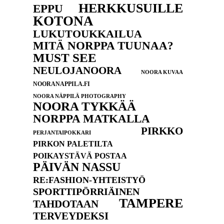
HERKKUSUILLE
EPPU
KOTONA
LUKUTOUKKAILUA
MITÄ NORPPA TUUNAA?
MUST SEE
NEULOJANOORA
NOORA KUVAA
NOORANAPPILA.FI
NOORA NÄPPILÄ PHOTOGRAPHY
NOORA TYKKÄÄ
NORPPA MATKALLA
PIRKKO
PERJANTAIPOKKARI
PIRKON PALETILTA
POIKAYSTÄVÄ POSTAA
PÄIVÄN NASSU
RE:FASHION-YHTEISTYÖ
SPORTTIPÖRRIÄINEN
TAMPERE
TAHDOTAAN
TERVEYDEKSI