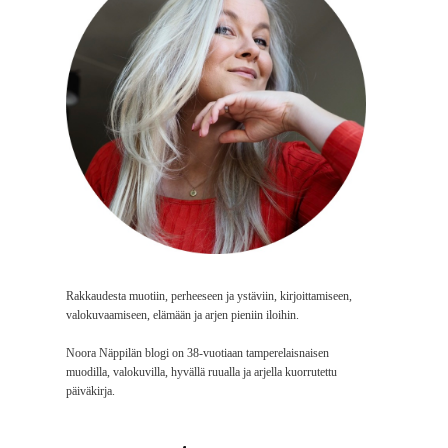
Rakkaudesta muotiin, perheeseen ja ystäviin, kirjoittamiseen,
valokuvaamiseen, elämään ja arjen pieniin iloihin.
Noora Näppilän blogi on 38-vuotiaan tamperelaisnaisen
muodilla, valokuvilla, hyvällä ruualla ja arjella kuorrutettu
päiväkirja.