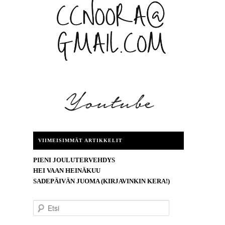
VIIMEISIMMÄT ARTIKKELIT
PIENI JOULUTERVEHDYS
HEI VAAN HEINÄKUU
SADEPÄIVÄN JUOMA (KIRJAVINKIN KERA!)
E
t
s