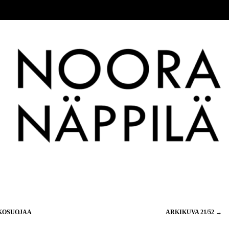
NKOSUOJAA
ARKIKUVA 21/52
→