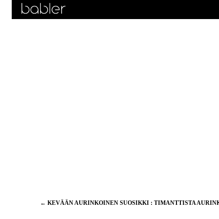
Artikkelien
←
KEVÄÄN AURINKOINEN SUOSIKKI : TIMANTTISTA AURI
selaus