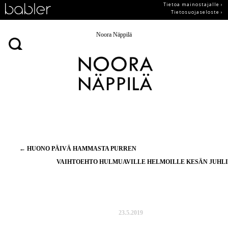
Tietoa mainostajalle ›
Tietosuojaseloste ›
Noora Näppilä
Artikkelien
←
HUONO PÄIVÄ HAMMASTA PURREN
selaus
VAIHTOEHTO HULMUAVILLE HELMOILLE KESÄN JUHL
23.5.2019