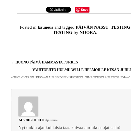
Save
Posted in
kauneus
and tagged
PÄIVÄN NASSU
,
TESTING
TESTING
by
NOORA
.
Artikkelien
←
HUONO PÄIVÄ HAMMASTA PURREN
selaus
VAIHTOEHTO HULMUAVILLE HELMOILLE KESÄN JUHL
4 THOUGHTS ON “
KEVÄÄN AURINKOINEN SUOSIKKI : TIMANTTISTA AURINKOSUOJAA
”
24.5.2019 11:01
Katja
sanoi:
Nyt onkin ajankohtaista taas kaivaa aurinkosuojat esiin!