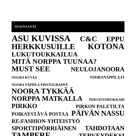
AVAINSANAT
ASU KUVISSA
C&C
EPPU
KOTONA
HERKKUSUILLE
LUKUTOUKKAILUA
MITÄ NORPPA TUUNAA?
MUST SEE
NEULOJANOORA
NOORANAPPILA.FI
NOORA KUVAA
NOORA NÄPPILÄ PHOTOGRAPHY
NOORA TYKKÄÄ
NORPPA MATKALLA
PERJANTAIPOKKARI
PIRKKO
PIRKON PALETILTA
PÄIVÄN NASSU
POIKAYSTÄVÄ POSTAA
RE:FASHION-YHTEISTYÖ
TAHDOTAAN
SPORTTIPÖRRIÄINEN
TAMPERE
TERVEYDEKSI