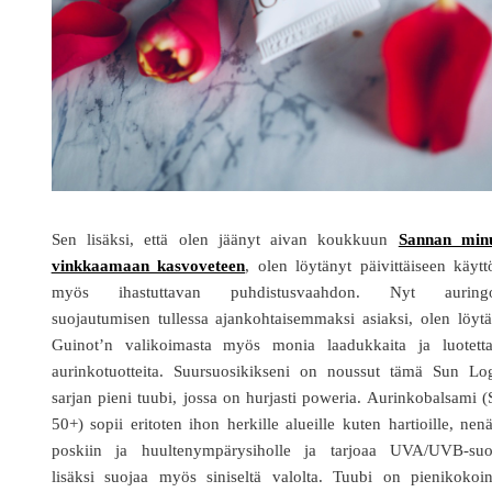
Sen lisäksi, että olen jäänyt aivan koukkuun
Sannan minu
vinkkaamaan kasvoveteen
, olen löytänyt päivittäiseen käyt
myös ihastuttavan puhdistusvaahdon. Nyt auringo
suojautumisen tullessa ajankohtaisemmaksi asiaksi, olen löyt
Guinot’n valikoimasta myös monia laadukkaita ja luotetta
aurinkotuotteita. Suursuosikikseni on noussut tämä Sun Log
sarjan pieni tuubi, jossa on hurjasti poweria. Aurinkobalsami 
50+) sopii eritoten ihon herkille alueille kuten hartioille, nen
poskiin ja huultenympärysiholle ja tarjoaa UVA/UVB-suo
lisäksi suojaa myös siniseltä valolta. Tuubi on pienikokoin