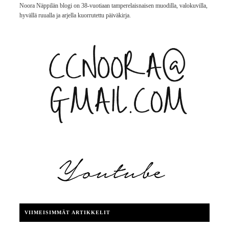
Noora Näppilän blogi on 38-vuotiaan tamperelaisnaisen muodilla, valokuvilla,
hyvällä ruualla ja arjella kuorrutettu päiväkirja.
VIIMEISIMMÄT ARTIKKELIT