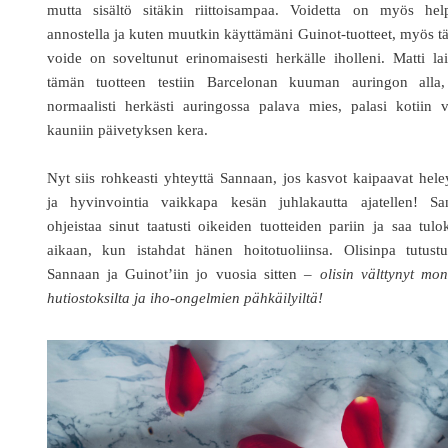
mutta sisältö sitäkin riittoisampaa. Voidetta on myös hel
annostella ja kuten muutkin käyttämäni Guinot-tuotteet, myös 
voide on soveltunut erinomaisesti herkälle iholleni. Matti lai
tämän tuotteen testiin Barcelonan kuuman auringon alla,
normaalisti herkästi auringossa palava mies, palasi kotiin 
kauniin päivetyksen kera.
Nyt siis rohkeasti yhteyttä Sannaan, jos kasvot kaipaavat hele
ja hyvinvointia vaikkapa kesän juhlakautta ajatellen! Sa
ohjeistaa sinut taatusti oikeiden tuotteiden pariin ja saa tulo
aikaan, kun istahdat hänen hoitotuoliinsa. Olisinpa tutustu
Sannaan ja Guinot’iin jo vuosia sitten –
olisin välttynyt mon
hutiostoksilta ja iho-ongelmien pähkäilyiltä!