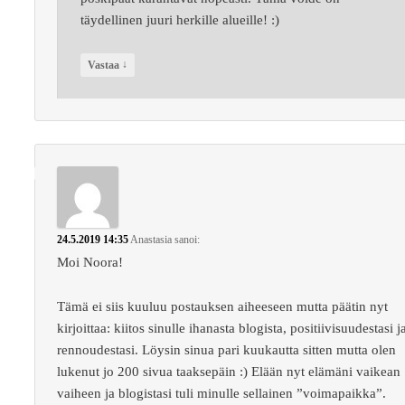
täydellinen juuri herkille alueille! :)
↓
Vastaa
24.5.2019 14:35
Anastasia
sanoi:
Moi Noora!
Tämä ei siis kuuluu postauksen aiheeseen mutta päätin nyt
kirjoittaa: kiitos sinulle ihanasta blogista, positiivisuudestasi j
rennoudestasi. Löysin sinua pari kuukautta sitten mutta olen
lukenut jo 200 sivua taaksepäin :) Elään nyt elämäni vaikean
vaiheen ja blogistasi tuli minulle sellainen ”voimapaikka”.