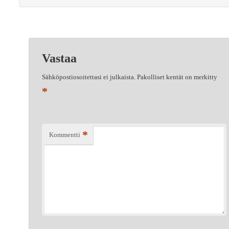
Vastaa
Sähköpostiosoitettasi ei julkaista.
Pakolliset kentät on merkitty
*
*
Kommentti