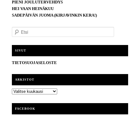
PIENI JOULUTERVEHDYS
HEI VAAN HEINÄKUU
SADEPÄIVÄN JUOMA (KIRJAVINKIN KERA!)
E
t
s
i
SIVUT
TIETOSUOJASELOSTE
ARKISTOT
ARKISTOT
FACEBOOK