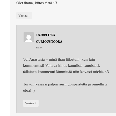
Olet ihana, kiitos tästä <3
↓
Vastaa
1.6.2019 17:25
CURIOUSNOORA
sanoi:
Voi Anastasia – minä ihan liikutuin, kun luin
kommenttisi! Valtava kiitos kauniista sanoistasi,
tällainen kommentti lämmittää niin kovasti mieltä. <3
Toivon kesääsi paljon auringonpaistetta ja onnellista
oloa! :)
↓
Vastaa