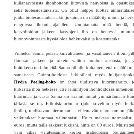
kullanarvoisista ihonhoitoon liittyvistä neuvoista ja opastuks
sekä tuotesuosituksista. On ollut helppo luottaa ammattilais
jonka tuotesuosituksistakin jokainen on räätälöity minua ja herk
reagoivaa ihoani ajatellen. Unohtamatta niitä hetkiä, 
kasvohoidon jälkeen kasvojeni iho on hetkessä muuttu
huonovointisesta hyvää oloa hehkuvaksi ja kosteutetuksi.
Viimeksi Sanna pelasti kuivahtaneen ja väsähtäneen ihoni pi
flunssan jälkeen ja oikein valitun hoidon ansiosta, jo y
hoitokerta teki ihmeitä. Sanna oli niin kultainen, että räätälöi tu
samaisesta Guinot-hoidosta lukijoilleni myös lukijatarjouks
Hydra Peeling-hoito
on ihoa uudistava kuorintahoito, j
kirkastaa ihoa hetkessä. Itse laiminlyön ihonhoidossa nimeno
kuorintaa ja vasta Sanna on saanut minut ymmärtämään kui
tärkeää se on. Erikoiskuorinnan (joka soveltuu myös herkä
iholle), uudistavan hieronnan ja viilentävän tehonaamion jäl
vaikutukset huomaa välittömästi. Hoito maksaa normaalisti
euroa, mutta teille rakkaat lukijani, hinta on 69 euroa. Muistatt
vain aikaa varatessanne kertoa lisätiedoissa bongannee