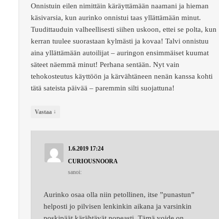
Onnistuin eilen nimittäin käräyttämään naamani ja hieman
käsivarsia, kun aurinko onnistui taas yllättämään minut.
Tuudittauduin valheellisesti siihen uskoon, ettei se polta, kun
kerran tuulee suorastaan kylmästi ja kovaa! Talvi onnistuu
aina yllättämään autoilijat – auringon ensimmäiset kuumat
säteet näemmä minut! Perhana sentään. Nyt vain
tehokosteutus käyttöön ja kärvähtäneen nenän kanssa kohti
tätä sateista päivää – paremmin silti suojattuna!
↓
Vastaa
1.6.2019 17:24
CURIOUSNOORA
sanoi:
Aurinko osaa olla niin petollinen, itse ”punastun”
helposti jo pilvisen lenkinkin aikana ja varsinkin
poskipäät kärähtävät nopeasti. Tämä voide on