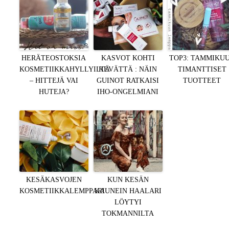
HERÄTEOSTOKSIA
KASVOT KOHTI
TOP3: TAMMIKU
KOSMETIIKKAHYLLYILTÄ
KEVÄTTÄ : NÄIN
TIMANTTISET
– HITTEJÄ VAI
GUINOT RATKAISI
TUOTTEET
HUTEJA?
IHO-ONGELMIANI
KESÄKASVOJEN
KUN KESÄN
KOSMETIIKKALEMPPARI
KAUNEIN HAALARI
LÖYTYI
TOKMANNILTA