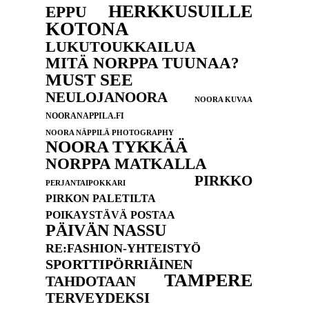
HERKKUSUILLE
EPPU
KOTONA
LUKUTOUKKAILUA
MITÄ NORPPA TUUNAA?
MUST SEE
NEULOJANOORA
NOORA KUVAA
NOORANAPPILA.FI
NOORA NÄPPILÄ PHOTOGRAPHY
NOORA TYKKÄÄ
NORPPA MATKALLA
PIRKKO
PERJANTAIPOKKARI
PIRKON PALETILTA
POIKAYSTÄVÄ POSTAA
PÄIVÄN NASSU
RE:FASHION-YHTEISTYÖ
SPORTTIPÖRRIÄINEN
TAMPERE
TAHDOTAAN
TERVEYDEKSI