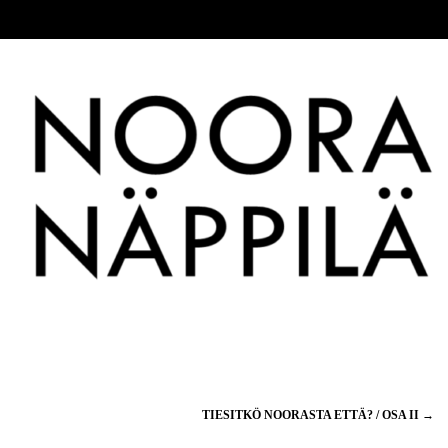
TIESITKÖ NOORASTA ETTÄ? / OSA II
→