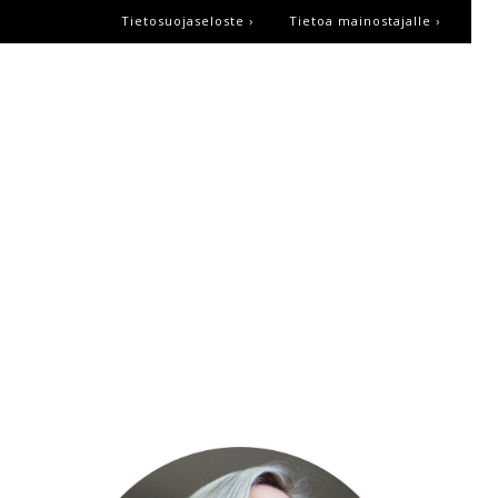
Tietosuojaseloste ›
Tietoa mainostajalle ›