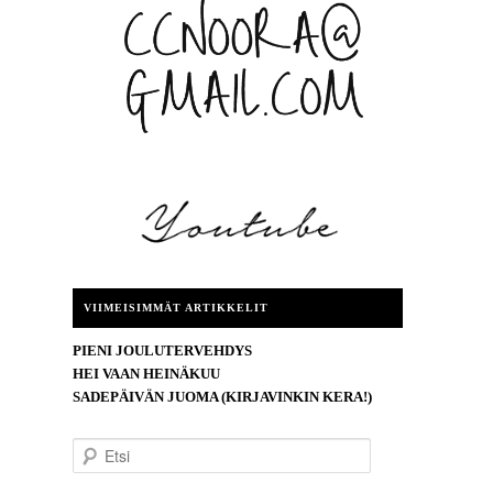
VIIMEISIMMÄT ARTIKKELIT
PIENI JOULUTERVEHDYS
HEI VAAN HEINÄKUU
SADEPÄIVÄN JUOMA (KIRJAVINKIN KERA!)
E
t
s