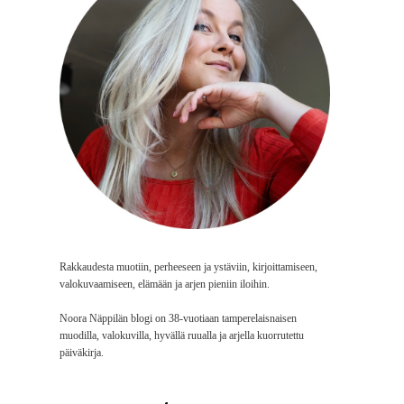
Rakkaudesta muotiin, perheeseen ja ystäviin, kirjoittamiseen,
valokuvaamiseen, elämään ja arjen pieniin iloihin.
Noora Näppilän blogi on 38-vuotiaan tamperelaisnaisen
muodilla, valokuvilla, hyvällä ruualla ja arjella kuorrutettu
päiväkirja.