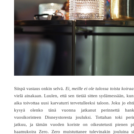
Siispä vastaus onkin selvä.
Ei, meille ei ole tulossa toista koiraa
vielä ainakaan. Luulen, että sen tietää sitten sydämessään, ku
aika toivottaa uusi karvaturri tervetulleeksi taloon. Joku jo eht
kysyä olenko tänä vuonna jatkanut perinnettä hank
vuosikoristeen Disneystoresta jouluksi. Tottahan toki peri
jatkuu, ja tämän vuoden koriste on oikeutetusti pienen pi
haamukoira Zero. Zero muistuttanee tulevinakin jouluina sii