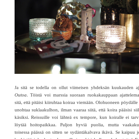
Ja sitä se todella on ollut viimeisen yhdeksän kuukauden aj
Outoa
. Töistä voi marssia suoraan ruokakauppaan ajattelema
sitä, että pitäisi kiiruhtaa koiraa viemään. Olohuoneen pöydälle
unohtaa suklaakulhon, ilman vaaraa siitä, että koira pääsisi si
käsiksi. Reissuille voi lähteä ex tempore, kun koiralle ei tarv
löytää hoitopaikkaa. Paljon hyviä puolia, mutta vaakaku
toisessa päässä on sitten se sydäntäkalvava ikävä. Se kaipuu 