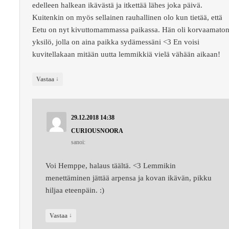
edelleen halkean ikävästä ja itkettää lähes joka päivä.
Kuitenkin on myös sellainen rauhallinen olo kun tietää, että
Eetu on nyt kivuttomammassa paikassa. Hän oli korvaamato
yksilö, jolla on aina paikka sydämessäni <3 En voisi
kuvitellakaan mitään uutta lemmikkiä vielä vähään aikaan!
↓
Vastaa
29.12.2018 14:38
CURIOUSNOORA
sanoi:
Voi Hemppe, halaus täältä. <3 Lemmikin
menettäminen jättää arpensa ja kovan ikävän, pikku
hiljaa eteenpäin. :)
↓
Vastaa