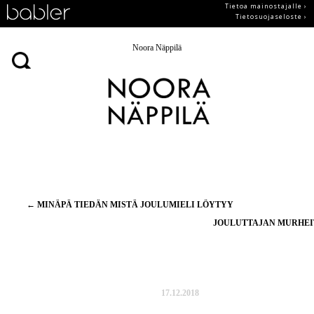
Tietoa mainostajalle ›
Tietosuojaseloste ›
Noora Näppilä
Artikkelien
←
MINÄPÄ TIEDÄN MISTÄ JOULUMIELI LÖYTYY
selaus
JOULUTTAJAN MURHE
17.12.2018