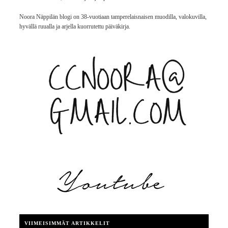
Noora Näppilän blogi on 38-vuotiaan tamperelaisnaisen muodilla, valokuvilla,
hyvällä ruualla ja arjella kuorrutettu päiväkirja.
VIIMEISIMMÄT ARTIKKELIT