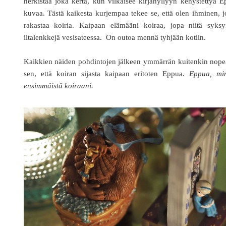
herkistää joka kerta, kun vilkaisee kirjahyllyyn kehystettyä 
kuvaa. Tästä kaikesta kurjempaa tekee se, että olen ihminen, 
rakastaa koiria. Kaipaan elämääni koiraa, jopa niitä syksyi
iltalenkkejä vesisateessa. On outoa mennä tyhjään kotiin.
Kaikkien näiden pohdintojen jälkeen ymmärrän kuitenkin nope
sen, että koiran sijasta kaipaan eritoten Eppua.
Eppua, mi
ensimmäistä koiraani.