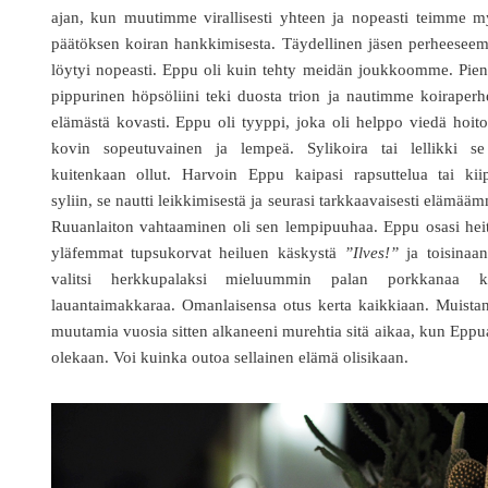
ajan, kun muutimme virallisesti yhteen ja nopeasti teimme m
päätöksen koiran hankkimisesta. Täydellinen jäsen perheesee
löytyi nopeasti. Eppu oli kuin tehty meidän joukkoomme. Pien
pippurinen höpsöliini teki duosta trion ja nautimme koiraper
elämästä kovasti. Eppu oli tyyppi, joka oli helppo viedä hoit
kovin sopeutuvainen ja lempeä. Sylikoira tai lellikki se
kuitenkaan ollut. Harvoin Eppu kaipasi rapsuttelua tai kiip
syliin, se nautti leikkimisestä ja seurasi tarkkaavaisesti elämää
Ruuanlaiton vahtaaminen oli sen lempipuuhaa. Eppu osasi hei
yläfemmat tupsukorvat heiluen käskystä
”Ilves!”
ja toisinaan
valitsi herkkupalaksi mieluummin palan porkkanaa k
lauantaimakkaraa. Omanlaisensa otus kerta kaikkiaan. Muista
muutamia vuosia sitten alkaneeni murehtia sitä aikaa, kun Eppu
olekaan. Voi kuinka outoa sellainen elämä olisikaan.