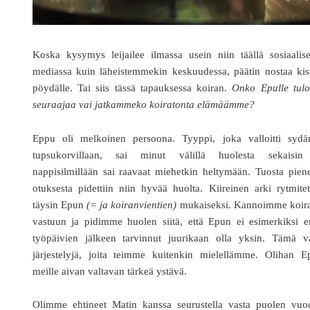
Koska kysymys leijailee ilmassa usein niin täällä sosiaalis
mediassa kuin läheistemmekin keskuudessa, päätin nostaa kis
pöydälle. Tai siis tässä tapauksessa koiran.
Onko Epulle tulo
seuraajaa vai jatkammeko koiratonta elämäämme?
Eppu oli melkoinen persoona. Tyyppi, joka valloitti sydä
tupsukorvillaan, sai minut välillä huolesta sekaisin
nappisilmillään sai raavaat miehetkin heltymään. Tuosta pien
otuksesta pidettiin niin hyvää huolta. Kiireinen arki rytmitet
täysin Epun
(= ja koiranvientien)
mukaiseksi. Kannoimme koira
vastuun ja pidimme huolen siitä, että Epun ei esimerkiksi e
työpäivien jälkeen tarvinnut juurikaan olla yksin. Tämä va
järjestelyjä, joita teimme kuitenkin mielellämme. Olihan E
meille aivan valtavan tärkeä ystävä.
Olimme ehtineet Matin kanssa seurustella vasta puolen vuo