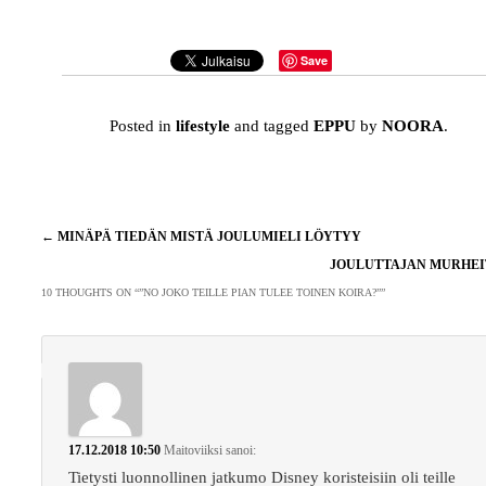
Save
Posted in
lifestyle
and tagged
EPPU
by
NOORA
.
Artikkelien
←
MINÄPÄ TIEDÄN MISTÄ JOULUMIELI LÖYTYY
selaus
JOULUTTAJAN MURHE
10 THOUGHTS ON “
”NO JOKO TEILLE PIAN TULEE TOINEN KOIRA?”
”
17.12.2018 10:50
Maitoviiksi
sanoi:
Tietysti luonnollinen jatkumo Disney koristeisiin oli teille