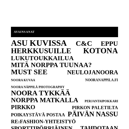
AVAINSANAT
ASU KUVISSA
C&C
EPPU
KOTONA
HERKKUSUILLE
LUKUTOUKKAILUA
MITÄ NORPPA TUUNAA?
MUST SEE
NEULOJANOORA
NOORANAPPILA.FI
NOORA KUVAA
NOORA NÄPPILÄ PHOTOGRAPHY
NOORA TYKKÄÄ
NORPPA MATKALLA
PERJANTAIPOKKARI
PIRKKO
PIRKON PALETILTA
PÄIVÄN NASSU
POIKAYSTÄVÄ POSTAA
RE:FASHION-YHTEISTYÖ
TAHDOTAAN
SPORTTIPÖRRIÄINEN