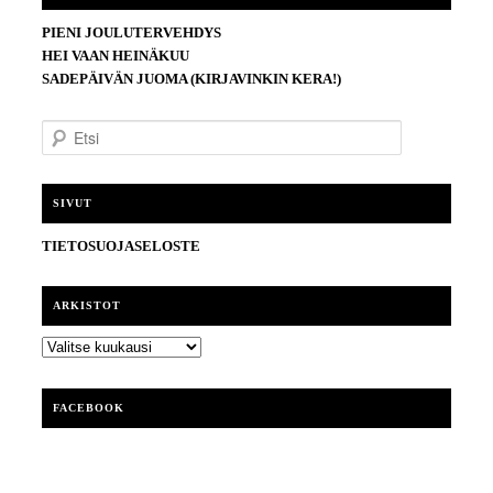
PIENI JOULUTERVEHDYS
HEI VAAN HEINÄKUU
SADEPÄIVÄN JUOMA (KIRJAVINKIN KERA!)
E
t
s
i
SIVUT
TIETOSUOJASELOSTE
ARKISTOT
ARKISTOT
FACEBOOK