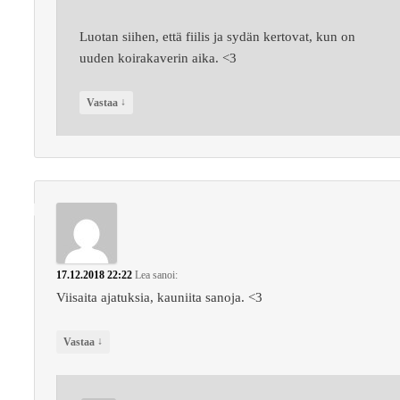
Luotan siihen, että fiilis ja sydän kertovat, kun on
uuden koirakaverin aika. <3
↓
Vastaa
17.12.2018 22:22
Lea
sanoi:
Viisaita ajatuksia, kauniita sanoja. <3
↓
Vastaa