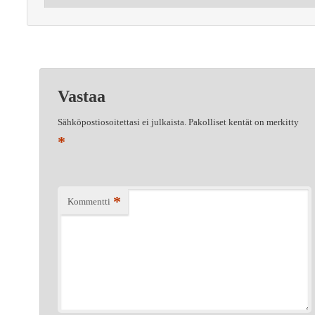
Vastaa
Sähköpostiosoitettasi ei julkaista.
Pakolliset kentät on merkitty
*
*
Kommentti