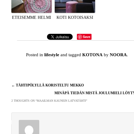
ETEISEMME HELMI
KOTI KOTOISAKSI
Save
Posted in
lifestyle
and tagged
KOTONA
by
NOORA
.
Artikkelien
←
TÄHTIPÖLYLLÄ KORISTELTU MEKKO
selaus
MINÄPÄ TIEDÄN MISTÄ JOULUMIELI LÖY
2 THOUGHTS ON “
MAAILMAN KAUNEIN LATVATÄHTI
”