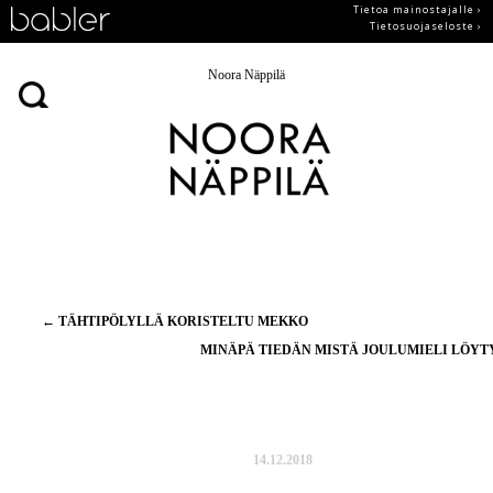
Tietoa mainostajalle ›
Tietosuojaseloste ›
Noora Näppilä
Artikkelien
←
TÄHTIPÖLYLLÄ KORISTELTU MEKKO
selaus
MINÄPÄ TIEDÄN MISTÄ JOULUMIELI LÖY
14.12.2018