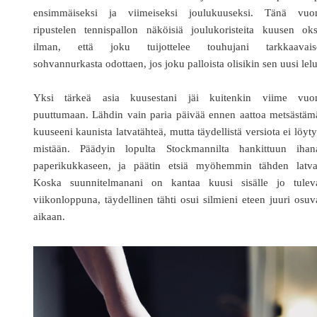
ensimmäiseksi ja viimeiseksi joulukuuseksi. Tänä vuo
ripustelen tennispallon näköisiä joulukoristeita kuusen oks
ilman, että joku tuijottelee touhujani tarkkaavaise
sohvannurkasta odottaen, jos joku palloista olisikin sen uusi lelu
Yksi tärkeä asia kuusestani jäi kuitenkin viime vuo
puuttumaan. Lähdin vain paria päivää ennen aattoa metsästäm
kuuseeni kaunista latvatähteä, mutta täydellistä versiota ei löyt
mistään. Päädyin lopulta Stockmannilta hankittuun ihan
paperikukkaseen, ja päätin etsiä myöhemmin tähden latva
Koska suunnitelmanani on kantaa kuusi sisälle jo tulev
viikonloppuna, täydellinen tähti osui silmieni eteen juuri osu
aikaan.