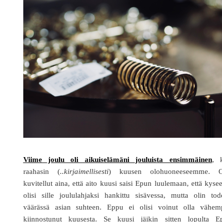
Viime joulu oli aikuiselämäni jouluista ensimmäinen
, 
raahasin (
..kirjaimellisesti
) kuusen olohuoneeseemme. O
kuvitellut aina, että aito kuusi saisi Epun luulemaan, että kyse
olisi sille joululahjaksi hankittu sisävessa, mutta olin tod
väärässä asian suhteen. Eppu ei olisi voinut olla vähem
kiinnostunut kuusesta. Se kuusi jäikin sitten lopulta E