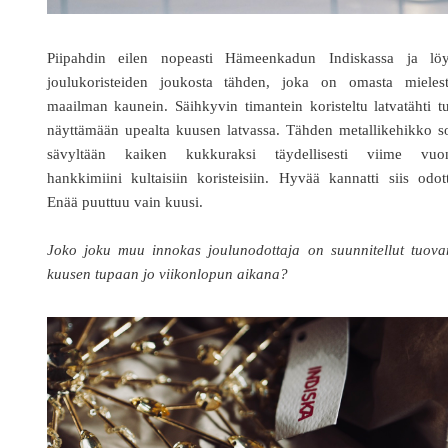
Piipahdin eilen nopeasti Hämeenkadun Indiskassa ja löy
joulukoristeiden joukosta tähden, joka on omasta mielest
maailman kaunein. Säihkyvin timantein koristeltu latvatähti t
näyttämään upealta kuusen latvassa. Tähden metallikehikko s
sävyltään kaiken kukkuraksi täydellisesti viime vuo
hankkimiini kultaisiin koristeisiin. Hyvää kannatti siis odot
Enää puuttuu vain kuusi.
Joko joku muu innokas joulunodottaja on suunnitellut tuova
kuusen tupaan jo viikonlopun aikana?