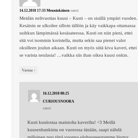
14.12.2018 17:33
Menninkäinen
sanoi:
Meidän nelivuotias kuusi – Kusti – on sisällä ympäri vuoden.
Kesäisin se ulkoilee silloin tällöin ja käy vaikkapa ottamassa
suihkun lämpimässä kesäsateessa. Kusti on niin pieni, ettei
sitä voi isommin koristella, mutta sekin saa pienet valot
oksilleen joulun aikaan. Kusti on myös siitä kiva kaveri, ettei
se varista neulasia! …vaikka siis ihan oikea kuusi onkin.
↓
Vastaa
16.12.2018 08:25
CURIOUSNOORA
sanoi:
Kusti kuulostaa mainiolta kaverilta! <3 Meillä
kuusenhankinta on vuorossa tänään, saapi nähdä
millainen puu tänä vuonna olohuoneestamme löytyy,