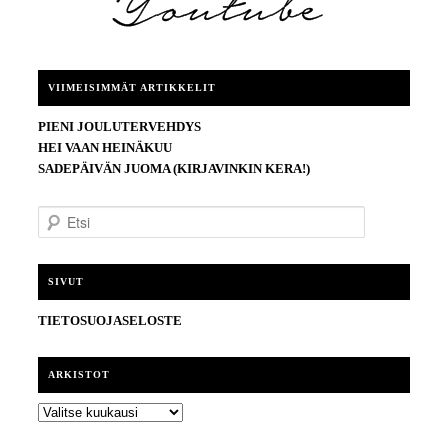
VIIMEISIMMÄT ARTIKKELIT
PIENI JOULUTERVEHDYS
HEI VAAN HEINÄKUU
SADEPÄIVÄN JUOMA (KIRJAVINKIN KERA!)
E
t
s
i
SIVUT
TIETOSUOJASELOSTE
ARKISTOT
ARKISTOT