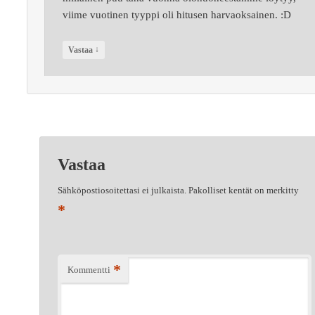
viime vuotinen tyyppi oli hitusen harvaoksainen. :D
↓
Vastaa
Vastaa
Sähköpostiosoitettasi ei julkaista.
Pakolliset kentät on merkitty
*
*
Kommentti