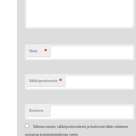
*
Nimi
*
Sähköpostiosoite
Kotisivu
Tallenna nimeni, sähköpostiosoitteeni ja kotisivuni tähän selaimeen
seuraavaa kommentointikertaa varten.