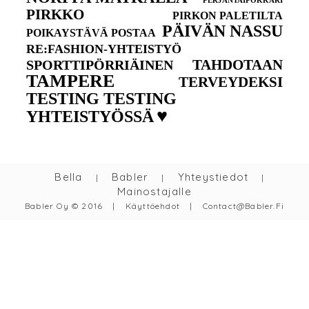
PERJANTAIPOKKARI
PIRKKO
PIRKON PALETILTA
PÄIVÄN NASSU
POIKAYSTÄVÄ POSTAA
RE:FASHION-YHTEISTYÖ
TAHDOTAAN
SPORTTIPÖRRIÄINEN
TAMPERE
TERVEYDEKSI
TESTING TESTING
♥
YHTEISTYÖSSÄ
Bella
Babler
Yhteystiedot
|
|
|
Mainostajalle
Babler Oy © 2016
|
Käyttöehdot
|
Contact@babler.fi