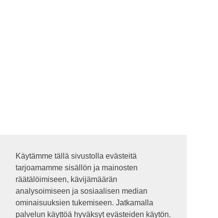
Käytämme tällä sivustolla evästeitä
Käytämme tällä sivustolla evästeitä
tarjoamamme sisällön ja mainosten
tarjoamamme sisällön ja mainosten
räätälöimiseen, kävijämäärän
räätälöimiseen, kävijämäärän
analysoimiseen ja sosiaalisen median
analysoimiseen ja sosiaalisen median
ominaisuuksien tukemiseen. Jatkamalla
ominaisuuksien tukemiseen. Jatkamalla
palvelun käyttöä hyväksyt evästeiden käytön.
palvelun käyttöä hyväksyt evästeiden käytön.