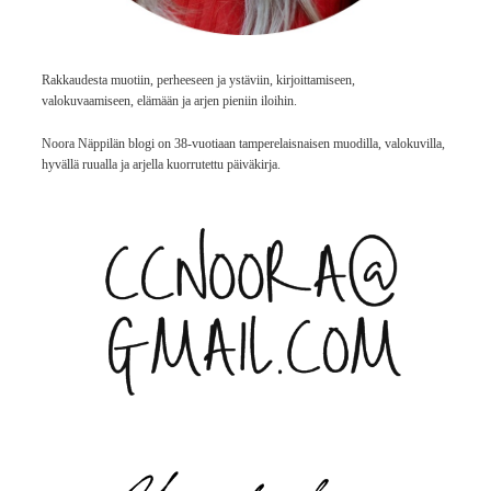
Rakkaudesta muotiin, perheeseen ja ystäviin, kirjoittamiseen,
valokuvaamiseen, elämään ja arjen pieniin iloihin.
Noora Näppilän blogi on 38-vuotiaan tamperelaisnaisen muodilla, valokuvilla,
hyvällä ruualla ja arjella kuorrutettu päiväkirja.