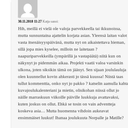
30.11.2018 11:27
Katja
sanoi:
Hih, meillä ei vielä ole valoja parvekkeella tai ikkunoissa,
mutta sunnuntaina ajattelin korjata asian. Yleensä laitan valot
vasta itsenäisyyspäivänä, mutta nyt on aikaistettava hieman,
sillä jopa mies kyselee, milloin ne laitetaan ?
naapuriparvekkeilla (ympärillä ja vastapäätä) niitä kun on
näkynyt jo pidemmän aikaa. Projekti vaatii valoa varsinkin
ulkona, joten siksikin tämä on jäänyt. Sen sijaan joululauluja
olen kuunnellut kovin ahkerasti jo tässä kuussa! Niistä taas
tullut kommenttia, onko nyt jo pakko ? katselin aamulla kaht
kuvajoulukalenteriani ja mietin, olisikohan niissä ollut jo
näille marraskuun viikoille päiville luukkuja avattavaksi,
kuten joskus on ollut. Ehkä se tosin on vain adventteja
koskeva asia… Mutta huomenna vihdoin aukeavat
ensimmäiset luukut! Ihanaa joulukuuta Norpalle ja Matille?