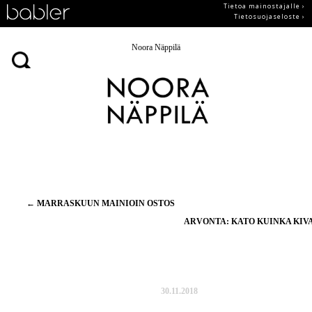
Tietoa mainostajalle ›
Tietosuojaseloste ›
Noora Näppilä
Artikkelien
←
MARRASKUUN MAINIOIN OSTOS
selaus
ARVONTA: KATO KUINKA KIV
30.11.2018