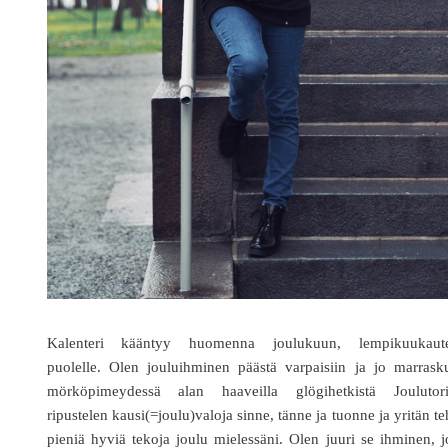
Kalenteri kääntyy huomenna joulukuun, lempikuukaute
puolelle. Olen jouluihminen päästä varpaisiin ja jo marrask
mörköpimeydessä alan haaveilla glögihetkistä Joulutoril
ripustelen kausi(=joulu)valoja sinne, tänne ja tuonne ja yritän t
pieniä hyviä tekoja joulu mielessäni. Olen juuri se ihminen, 