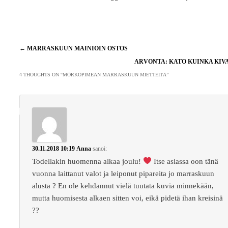
Artikkelien
←
MARRASKUUN MAINIOIN OSTOS
selaus
ARVONTA: KATO KUINKA KIV
4 THOUGHTS ON “
MÖRKÖPIMEÄN MARRASKUUN MIETTEITÄ
”
30.11.2018 10:19
Anna
sanoi:
Todellakin huomenna alkaa joulu!
Itse asiassa oon tänä
vuonna laittanut valot ja leiponut pipareita jo marraskuun
alusta ? En ole kehdannut vielä tuutata kuvia minnekään,
mutta huomisesta alkaen sitten voi, eikä pidetä ihan kreisinä
??