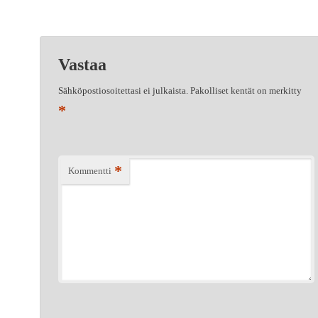
Vastaa
Sähköpostiosoitettasi ei julkaista.
Pakolliset kentät on merkitty
*
*
Kommentti