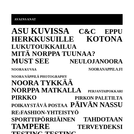
AVAINSANAT
ASU KUVISSA
C&C
EPPU
KOTONA
HERKKUSUILLE
LUKUTOUKKAILUA
MITÄ NORPPA TUUNAA?
MUST SEE
NEULOJANOORA
NOORANAPPILA.FI
NOORA KUVAA
NOORA NÄPPILÄ PHOTOGRAPHY
NOORA TYKKÄÄ
NORPPA MATKALLA
PERJANTAIPOKKARI
PIRKKO
PIRKON PALETILTA
PÄIVÄN NASSU
POIKAYSTÄVÄ POSTAA
RE:FASHION-YHTEISTYÖ
TAHDOTAAN
SPORTTIPÖRRIÄINEN
TAMPERE
TERVEYDEKSI