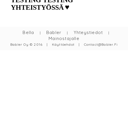
TESTING TESTING
♥
YHTEISTYÖSSÄ
Bella
Babler
Yhteystiedot
|
|
|
Mainostajalle
Babler Oy © 2016
|
Käyttöehdot
|
Contact@babler.fi