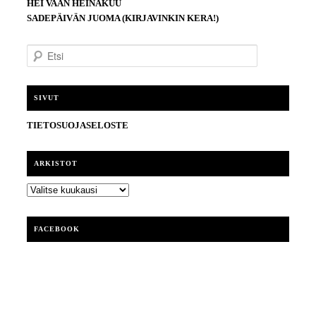
HEI VAAN HEINÄKUU
SADEPÄIVÄN JUOMA (KIRJAVINKIN KERA!)
E
t
s
i
SIVUT
TIETOSUOJASELOSTE
ARKISTOT
ARKISTOT
FACEBOOK