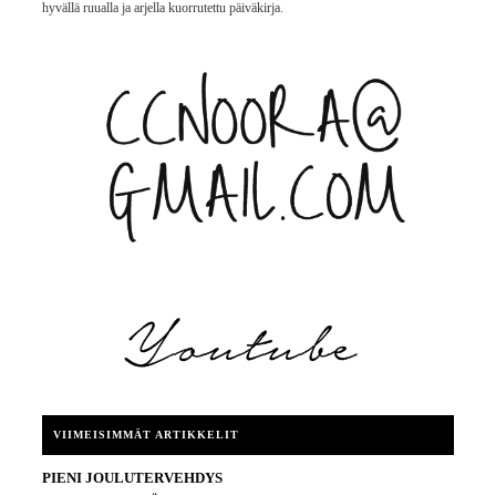
hyvällä ruualla ja arjella kuorrutettu päiväkirja.
VIIMEISIMMÄT ARTIKKELIT
PIENI JOULUTERVEHDYS