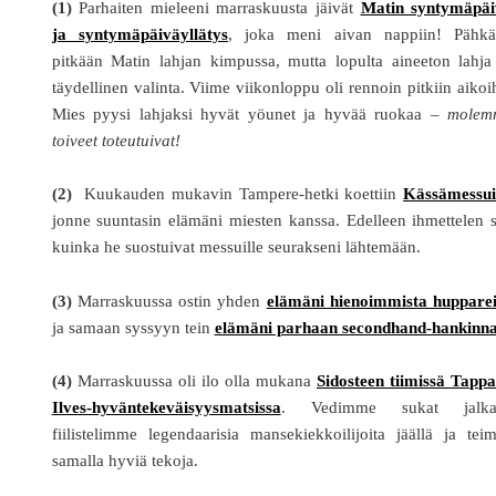
(1)
Parhaiten mieleeni marraskuusta jäivät
Matin syntymäpäi
ja syntymäpäiväyllätys
, joka meni aivan nappiin! Pähkäi
pitkään Matin lahjan kimpussa, mutta lopulta aineeton lahja
täydellinen valinta. Viime viikonloppu oli rennoin pitkiin aikoi
Mies pyysi lahjaksi hyvät yöunet ja hyvää ruokaa –
molem
toiveet toteutuivat!
(2)
Kuukauden mukavin Tampere-hetki koettiin
Kässämessui
jonne suuntasin elämäni miesten kanssa. Edelleen ihmettelen s
kuinka he suostuivat messuille seurakseni lähtemään.
(3)
Marraskuussa ostin yhden
elämäni hienoimmista hupparei
ja samaan syssyyn tein
elämäni parhaan secondhand-hankinn
(4)
Marraskuussa oli ilo olla mukana
Sidosteen tiimissä Tappa
Ilves-hyväntekeväisyysmatsissa
. Vedimme sukat jalka
fiilistelimme legendaarisia mansekiekkoilijoita jäällä ja te
samalla hyviä tekoja.