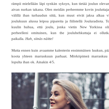
rämpii mielellään läpi synkän syksyn, kun tietää joulun oleva
aivan nurkan takana. Olen meidän perheemme kovin jouluttaja
välillä ihan turhaudun siitä, kun muut eivät jaksa alkaa vi
joulukuun alussa leipoa pipareita ja fiilistellä Jouluradiota. T
kuulin huhua, että joulu, jonka vietin New Yorkissa oli
perheelleni omituinen, kun the jouluhehkuttaja ei ollutk
paikalla.
Hah, siinäs näitte!
Mutta ennen kuin avaamme kalenterin ensimmäisen luukun, pää
koota yhteen marraskuun parhaat. Mörköpimeä marraskuu 
lopulta ihan ok. Ainakin 4/5.