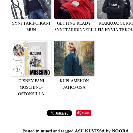
SYNTTÄRIPOIKANI
GETTING READY:
KIAKKOA, SUKK
MUN
SYNTTÄRIDINNERILLE
JA HYVIÄ TEKOJ
DISNEY-FANI
KUPLAMEKON
MOSCHINO-
JATKO-OSA
OSTOKSILLA
Save
Posted in
muoti
and tagged
ASU KUVISSA
by
NOORA
.