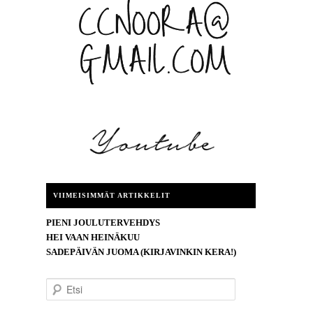
VIIMEISIMMÄT ARTIKKELIT
PIENI JOULUTERVEHDYS
HEI VAAN HEINÄKUU
SADEPÄIVÄN JUOMA (KIRJAVINKIN KERA!)
E
t
s