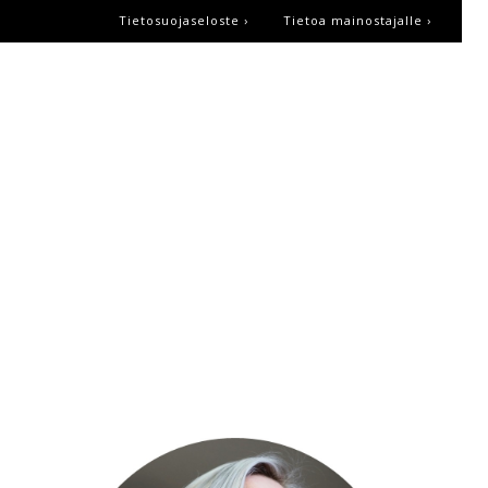
Tietosuojaseloste ›
Tietoa mainostajalle ›