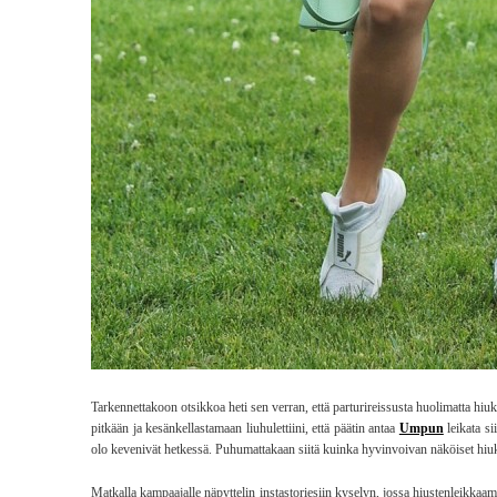
Tarkennettakoon otsikkoa heti sen verran, että parturireissusta huolimatta hiuk
pitkään ja kesänkellastamaan liuhulettiini, että päätin antaa
Umpun
leikata si
olo kevenivät hetkessä. Puhumattakaan siitä kuinka hyvinvoivan näköiset hiuks
Matkalla kampaajalle näpyttelin instastoriesiin kyselyn, jossa hiustenleikkaami