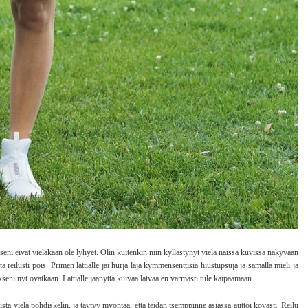
seni eivät vieläkään ole lyhyet. Olin kuitenkin niin kyllästynyt vielä näissä kuvissa näkyvään
itä reilusti pois. Primen lattialle jäi hurja läjä kymmensenttisiä hiustupsuja ja samalla mieli ja
eni nyt ovatkaan. Lattialle jäänyttä kuivaa latvaa en varmasti tule kaipaamaan.
sta vielä pohdiskelin, ja täytyy myöntää, että teidän tsemppinne asiassa auttoi kovasti. Reilu