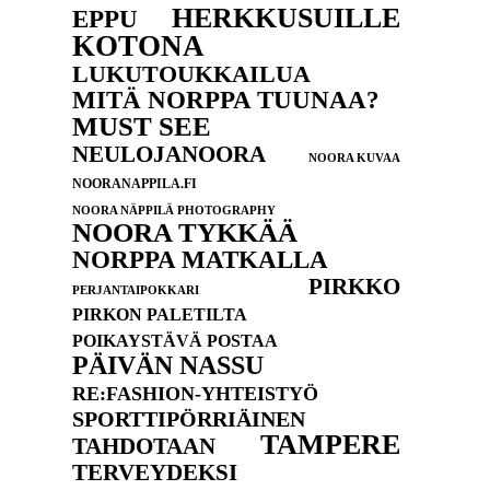
HERKKUSUILLE
EPPU
KOTONA
LUKUTOUKKAILUA
MITÄ NORPPA TUUNAA?
MUST SEE
NEULOJANOORA
NOORA KUVAA
NOORANAPPILA.FI
NOORA NÄPPILÄ PHOTOGRAPHY
NOORA TYKKÄÄ
NORPPA MATKALLA
PIRKKO
PERJANTAIPOKKARI
PIRKON PALETILTA
POIKAYSTÄVÄ POSTAA
PÄIVÄN NASSU
RE:FASHION-YHTEISTYÖ
SPORTTIPÖRRIÄINEN
TAMPERE
TAHDOTAAN
TERVEYDEKSI