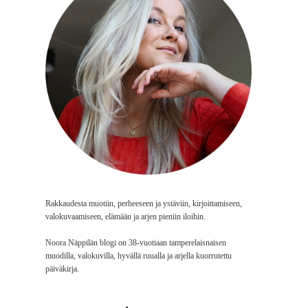
Rakkaudesta muotiin, perheeseen ja ystäviin, kirjoittamiseen,
valokuvaamiseen, elämään ja arjen pieniin iloihin.
Noora Näppilän blogi on 38-vuotiaan tamperelaisnaisen
muodilla, valokuvilla, hyvällä ruualla ja arjella kuorrutettu
päiväkirja.