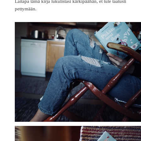
Laitapa tämä kirja lukulistasi kärkipäähän, et tule taatusti
pettymään.