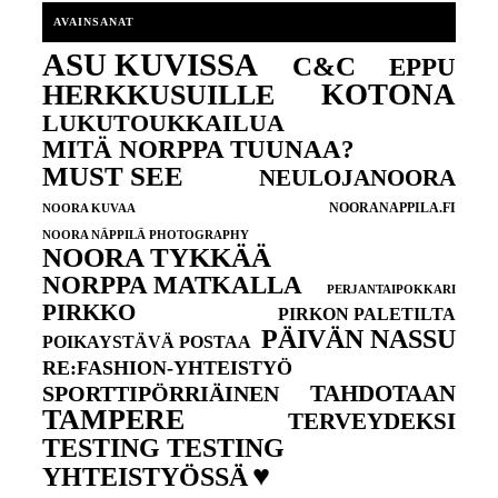
AVAINSANAT
ASU KUVISSA
C&C
EPPU
KOTONA
HERKKUSUILLE
LUKUTOUKKAILUA
MITÄ NORPPA TUUNAA?
MUST SEE
NEULOJANOORA
NOORANAPPILA.FI
NOORA KUVAA
NOORA NÄPPILÄ PHOTOGRAPHY
NOORA TYKKÄÄ
NORPPA MATKALLA
PERJANTAIPOKKARI
PIRKKO
PIRKON PALETILTA
PÄIVÄN NASSU
POIKAYSTÄVÄ POSTAA
RE:FASHION-YHTEISTYÖ
TAHDOTAAN
SPORTTIPÖRRIÄINEN
TAMPERE
TERVEYDEKSI
TESTING TESTING
♥
YHTEISTYÖSSÄ