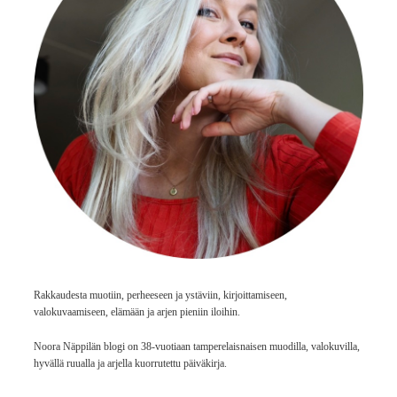
Rakkaudesta muotiin, perheeseen ja ystäviin, kirjoittamiseen,
valokuvaamiseen, elämään ja arjen pieniin iloihin.
Noora Näppilän blogi on 38-vuotiaan tamperelaisnaisen muodilla, valokuvilla,
hyvällä ruualla ja arjella kuorrutettu päiväkirja.