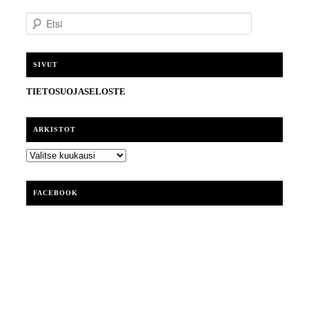
E
t
s
i
SIVUT
TIETOSUOJASELOSTE
ARKISTOT
ARKISTOT
FACEBOOK