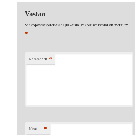
Vastaa
Sähköpostiosoitettasi ei julkaista.
Pakolliset kentät on merkitty
*
*
Kommentti
*
Nimi