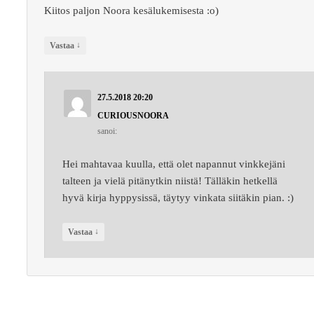
Kiitos paljon Noora kesälukemisesta :o)
↓
Vastaa
27.5.2018 20:20
CURIOUSNOORA
sanoi:
Hei mahtavaa kuulla, että olet napannut vinkkejäni
talteen ja vielä pitänytkin niistä! Tälläkin hetkellä
hyvä kirja hyppysissä, täytyy vinkata siitäkin pian. :)
↓
Vastaa