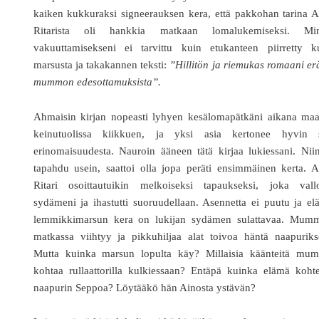
kaiken kukkuraksi signeerauksen kera, että pakkohan tarina 
Ritarista oli hankkia matkaan lomalukemiseksi. Mi
vakuuttamisekseni ei tarvittu kuin etukanteen piirretty k
marsusta ja takakannen teksti:
”Hillitön ja riemukas romaani e
mummon edesottamuksista”.
Ahmaisin kirjan nopeasti lyhyen kesälomapätkäni aikana maal
keinutuolissa kiikkuen, ja yksi asia kertonee hyvin 
erinomaisuudesta. Nauroin ääneen tätä kirjaa lukiessani. Nii
tapahdu usein, saattoi olla jopa peräti ensimmäinen kerta. 
Ritari osoittautuikin melkoiseksi tapaukseksi, joka valloi
sydämeni ja ihastutti suoruudellaan. Asennetta ei puutu ja e
lemmikkimarsun kera on lukijan sydämen sulattavaa. Mum
matkassa viihtyy ja pikkuhiljaa alat toivoa häntä naapuriks
Mutta kuinka marsun lopulta käy? Millaisia käänteitä mu
kohtaa rullaattorilla kulkiessaan? Entäpä kuinka elämä koht
naapurin Seppoa? Löytääkö hän Ainosta ystävän?