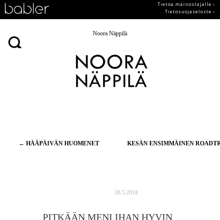
Tietoa mainostajalle ›
Tietosuojaseloste ›
Noora Näppilä
Artikkelien
←
HÄÄPÄIVÄN HUOMENET
KESÄN ENSIMMÄINEN ROADT
selaus
20.5.2018
PITKÄÄN MENI IHAN HYVIN