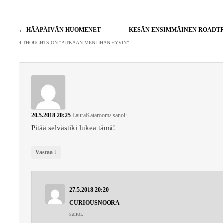
Artikkelien
←
HÄÄPÄIVÄN HUOMENET
KESÄN ENSIMMÄINEN ROADT
selaus
4 THOUGHTS ON “
PITKÄÄN MENI IHAN HYVIN
”
20.5.2018 20:25
LauraKatarooma
sanoi:
Pitää selvästiki lukea tämä!
↓
Vastaa
27.5.2018 20:20
CURIOUSNOORA
sanoi: