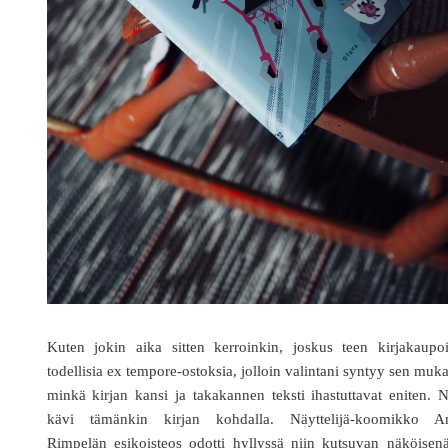
Kuten jokin aika sitten kerroinkin, joskus teen kirjakaupoi
todellisia ex tempore-ostoksia, jolloin valintani syntyy sen muk
minkä kirjan kansi ja takakannen teksti ihastuttavat eniten. 
kävi tämänkin kirjan kohdalla. Näyttelijä-koomikko A
Rimpelän esikoisteos odotti hyllyssä niin kutsuvan näköisen