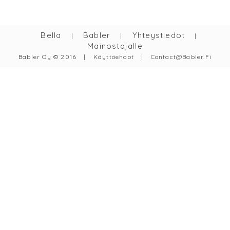
Bella
Babler
Yhteystiedot
|
|
|
Mainostajalle
Babler Oy © 2016
|
Käyttöehdot
|
Contact@babler.fi