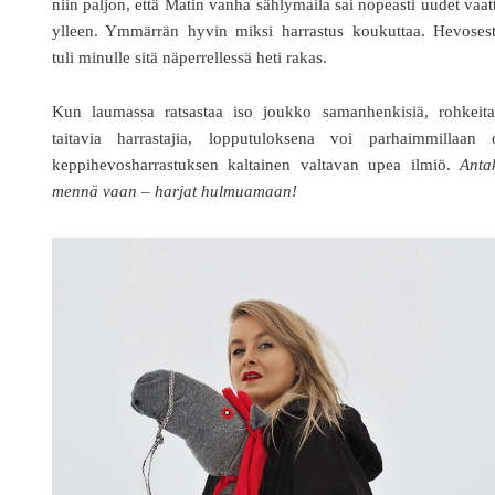
niin paljon, että Matin vanha sählymaila sai nopeasti uudet vaat
ylleen. Ymmärrän hyvin miksi harrastus koukuttaa. Hevosest
tuli minulle sitä näperrellessä heti rakas.
Kun laumassa ratsastaa iso joukko samanhenkisiä, rohkeita
taitavia harrastajia, lopputuloksena voi parhaimmillaan o
keppihevosharrastuksen kaltainen valtavan upea ilmiö.
Anta
mennä vaan – harjat hulmuamaan!