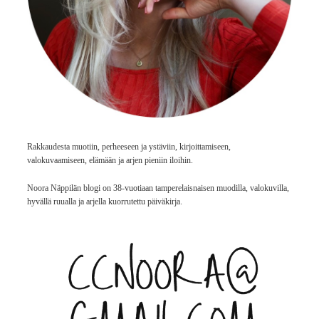
Rakkaudesta muotiin, perheeseen ja ystäviin, kirjoittamiseen,
valokuvaamiseen, elämään ja arjen pieniin iloihin.
Noora Näppilän blogi on 38-vuotiaan tamperelaisnaisen muodilla, valokuvilla,
hyvällä ruualla ja arjella kuorrutettu päiväkirja.