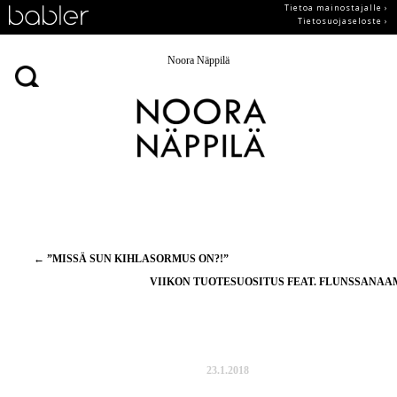
Tietoa mainostajalle ›
Tietosuojaseloste ›
Noora Näppilä
Artikkelien
←
”MISSÄ SUN KIHLASORMUS ON?!”
selaus
VIIKON TUOTESUOSITUS FEAT. FLUNSSANA
23.1.2018