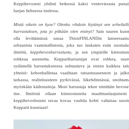
Keppihevoseni yhdisti hetkessä kaksi ventovierasta punai
harjan liehuessa tuulessa.
Mistä oikein on kyse? Olenko vihdoin löytänyt sen urheilull
harrastuksen, jota jo pitkään olen etsinyt?
Sain suuren kunn
olla levittämässä sanaa ThisisFINLANDin lanseeraama
urbaanista vaatemallistosta, joka tuo laukaten esiin suomala
ilmiötä,
keppihevosharrastusta
, ja sen ympärille kietoutunu
rohkeaa asennetta. Keppariharrastajat ovat rohkea, suure
sydämellä harrastukseensa suhtautuva ja ennen kaikkea tait
yhteisö: kehonhallintaa vaaditaan ratsastusasennon ja jalko
tarkassa, realistisuuteen pyrkivässä, liikehdinnässä, unohtam
myöskään kädentaitoja. Moni harrastaja tekee nimittäin hevos
itse. Ilmiöstä ollaan kiinnostuneita maailmanlaajuisesti
keppihevosbuumi ravaa kovaa vauhtia kohti valtaisaa suosio
Kepparit kunniaan!