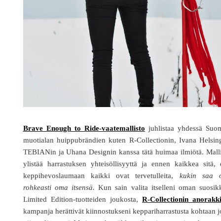
Brave Enough to Ride-vaatemallisto
juhlistaa yhdessä Suo
muotialan huippubrändien kuten R-Collectionin, Ivana Helsin
TEBIANin ja Uhana Designin kanssa tätä huimaa ilmiötä. Mall
ylistää harrastuksen yhteisöllisyyttä ja ennen kaikkea sitä, 
keppihevoslaumaan kaikki ovat tervetulleita,
kukin saa o
rohkeasti oma itsensä.
Kun sain valita itselleni oman suosikk
Limited Edition-tuotteiden joukosta,
R-Collectionin anorakk
kampanja herättivät kiinnostukseni keppariharrastusta kohtaan 