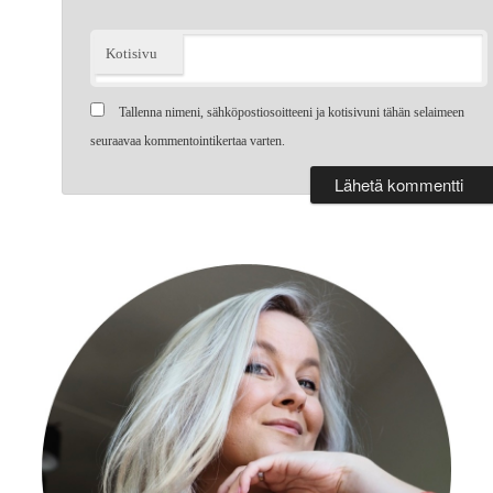
Kotisivu
Tallenna nimeni, sähköpostiosoitteeni ja kotisivuni tähän selaimeen
seuraavaa kommentointikertaa varten.