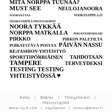
MITÄ NORPPA TUUNAA?
MUST SEE
NEULOJANOORA
NOORANAPPILA.FI
NOORA KUVAA
NOORA NÄPPILÄ PHOTOGRAPHY
NOORA TYKKÄÄ
NORPPA MATKALLA
PERJANTAIPOKKARI
PIRKKO
PIRKON PALETILTA
PÄIVÄN NASSU
POIKAYSTÄVÄ POSTAA
RE:FASHION-YHTEISTYÖ
TAHDOTAAN
SPORTTIPÖRRIÄINEN
TAMPERE
TERVEYDEKSI
TESTING TESTING
♥
YHTEISTYÖSSÄ
Bella
Babler
Yhteystiedot
|
|
|
Mainostajalle
Babler Oy © 2016
|
Käyttöehdot
|
Contact@babler.fi