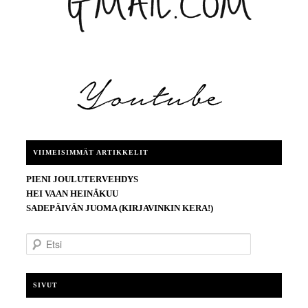
VIIMEISIMMÄT ARTIKKELIT
PIENI JOULUTERVEHDYS
HEI VAAN HEINÄKUU
SADEPÄIVÄN JUOMA (KIRJAVINKIN KERA!)
E
t
s
i
SIVUT