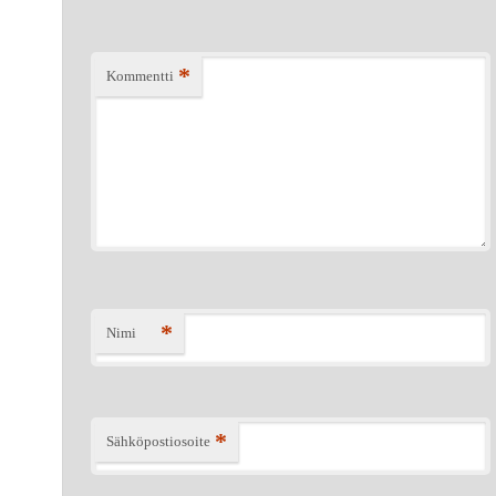
*
Kommentti
*
Nimi
*
Sähköpostiosoite