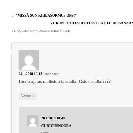
Artikkelien
←
”MISSÄ SUN KIHLASORMUS ON?!”
selaus
VIIKON TUOTESUOSITUS FEAT. FLUNSSANA
4 THOUGHTS ON “
ROHKEASTI RATSAILLE
”
24.1.2018 19:13
Janna
sanoi:
Hieno ajatus malliston taustalla! Ostoslistalla.????
↓
Vastaa
28.1.2018 10:49
CURIOUSNOORA
sanoi: