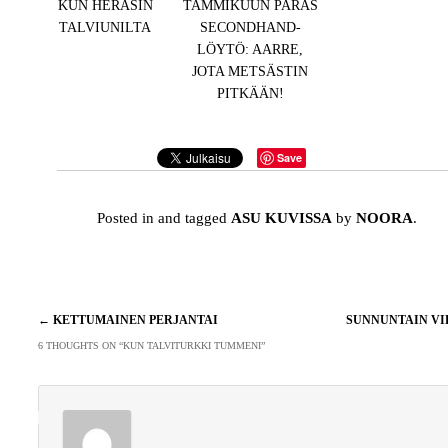
KUN HERÄSIN
TAMMIKUUN PARAS
TALVIUNILTA
SECONDHAND-
LÖYTÖ: AARRE,
JOTA METSÄSTIN
PITKÄÄN!
Save
Posted in and tagged
ASU KUVISSA
by
NOORA
.
Artikkelien
←
KETTUMAINEN PERJANTAI
SUNNUNTAIN V
selaus
6 THOUGHTS ON “
KUN TALVITURKKI TUMMENI
”