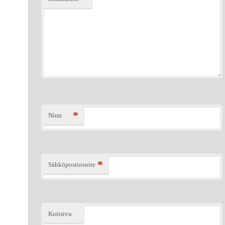
*
Nimi
*
Sähköpostiosoite
Kotisivu