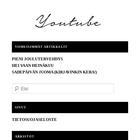
VIIMEISIMMÄT ARTIKKELIT
PIENI JOULUTERVEHDYS
HEI VAAN HEINÄKUU
SADEPÄIVÄN JUOMA (KIRJAVINKIN KERA!)
E
t
s
i
SIVUT
TIETOSUOJASELOSTE
ARKISTOT