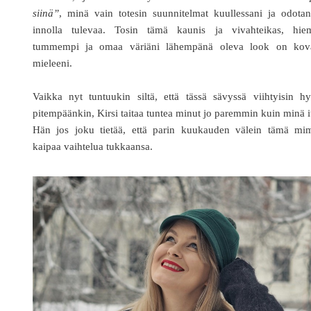
siinä”
, minä vain totesin suunnitelmat kuullessani ja odotan
innolla tulevaa. Tosin tämä kaunis ja vivahteikas, hie
tummempi ja omaa väriäni lähempänä oleva look on kova
mieleeni.
Vaikka nyt tuntuukin siltä, että tässä sävyssä viihtyisin h
pitempäänkin, Kirsi taitaa tuntea minut jo paremmin kuin minä i
Hän jos joku tietää, että parin kuukauden välein tämä mi
kaipaa vaihtelua tukkaansa.