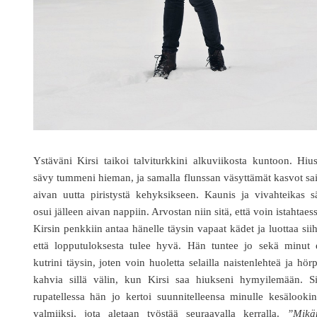
Ystäväni Kirsi taikoi talviturkkini alkuviikosta kuntoon. Hiu
sävy tummeni hieman, ja samalla flunssan väsyttämät kasvot sa
aivan uutta piristystä kehyksikseen. Kaunis ja vivahteikas 
osui jälleen aivan nappiin. Arvostan niin sitä, että voin istahtaes
Kirsin penkkiin antaa hänelle täysin vapaat kädet ja luottaa sii
että lopputuloksesta tulee hyvä. Hän tuntee jo sekä minut e
kutrini täysin, joten voin huoletta selailla naistenlehteä ja hör
kahvia sillä välin, kun Kirsi saa hiukseni hymyilemään. Si
rupatellessa hän jo kertoi suunnitelleensa minulle kesälooki
valmiiksi, jota aletaan työstää seuraavalla kerralla.
”Mikä