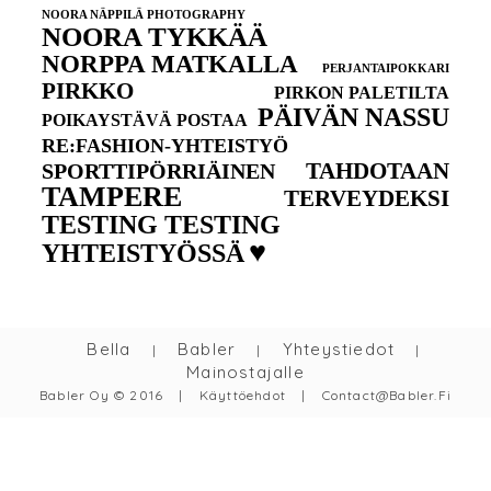
NOORA NÄPPILÄ PHOTOGRAPHY
NOORA TYKKÄÄ
NORPPA MATKALLA
PERJANTAIPOKKARI
PIRKKO
PIRKON PALETILTA
PÄIVÄN NASSU
POIKAYSTÄVÄ POSTAA
RE:FASHION-YHTEISTYÖ
TAHDOTAAN
SPORTTIPÖRRIÄINEN
TAMPERE
TERVEYDEKSI
TESTING TESTING
♥
YHTEISTYÖSSÄ
Bella
Babler
Yhteystiedot
|
|
|
Mainostajalle
Babler Oy © 2016
|
Käyttöehdot
|
Contact@babler.fi