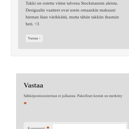
Takki on ostettu viime talvena Stockmannin aleista.
Desigualin vaatteet ovat usein omaankin makuuni
hieman liian värikkäitä, mutta tähän takkiin ihastuin
heti. <3
↓
Vastaa
Vastaa
Sähköpostiosoitettasi ei julkaista.
Pakolliset kentät on merkitty
*
*
Kommentti