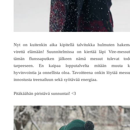
Nyt on kuitenkin aika kipitellä talvitukka hulmuten hakem
virettä elämään! Suunnitelmissa on kiertää läpi Vire-messut
tämän flunssaputken jälkeen nämä messut tulevat tode
tarpeeseen. En kaipaa lopputalvelta mitään muuta k
hyvinvointia ja onnellista oloa. Tavoitteena onkin löytää messu
innostusta treenailuun sekä syötävää energiaa.
Pitäkäähän piristävä sunnuntai! <3