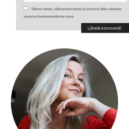
Tallenna nimeni, sähköpostiosoitteeni ja kotisivuni tähän selaimeen
seuraavaa kommentointikertaa varten.