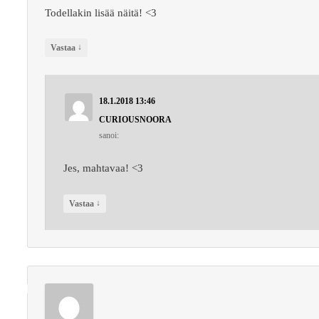
Todellakin lisää näitä! <3
↓
Vastaa
18.1.2018 13:46
CURIOUSNOORA
sanoi:
Jes, mahtavaa! <3
↓
Vastaa