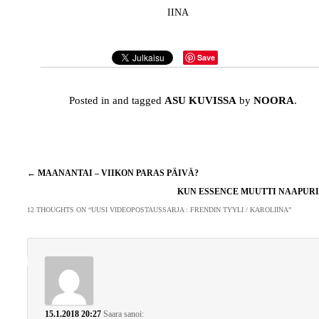
IINA
Save
Posted in and tagged
ASU KUVISSA
by
NOORA
.
Artikkelien
←
MAANANTAI – VIIKON PARAS PÄIVÄ?
selaus
KUN ESSENCE MUUTTI NAAPUR
12 THOUGHTS ON “
UUSI VIDEOPOSTAUSSARJA : FRENDIN TYYLI / KAROLIINA
”
15.1.2018 20:27
Saara
sanoi: