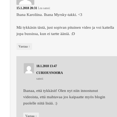
15.1.2018 20:31
Lea
sanoi:
Ihana Karoliina. Ihana Myrsky-takki. <3
Mä tykkäsin tästä, just sopivan pituinen video ja voi kattella
jopa bussissa, kun ei tartte ääniä. :D
↓
Vastaa
18.1.2018 13:47
CURIOUSNOORA
sanoi:
Ihanaa, että tykkäsit! Olen nyt niin innostunut
videoista, että mahtavaa jos kaipaatte myös blogin
puolelle niitä lisää. :)
↓
Vastaa