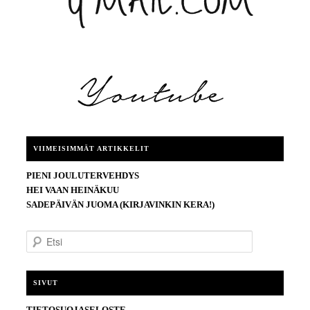
VIIMEISIMMÄT ARTIKKELIT
PIENI JOULUTERVEHDYS
HEI VAAN HEINÄKUU
SADEPÄIVÄN JUOMA (KIRJAVINKIN KERA!)
E
t
s
i
SIVUT
TIETOSUOJASELOSTE