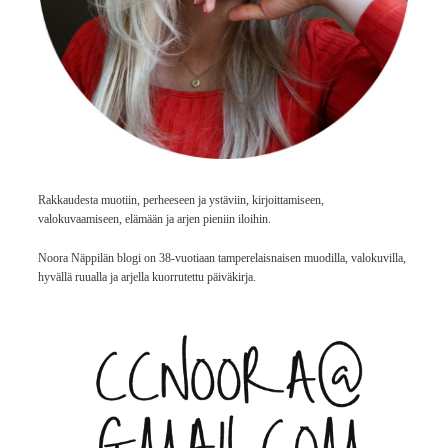
Rakkaudesta muotiin, perheeseen ja ystäviin, kirjoittamiseen,
valokuvaamiseen, elämään ja arjen pieniin iloihin.
Noora Näppilän blogi on 38-vuotiaan tamperelaisnaisen muodilla, valokuvilla,
hyvällä ruualla ja arjella kuorrutettu päiväkirja.