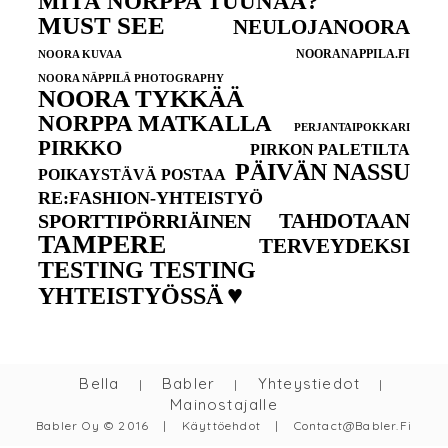
MITÄ NORPPA TUUNAA?
MUST SEE
NEULOJANOORA
NOORANAPPILA.FI
NOORA KUVAA
NOORA NÄPPILÄ PHOTOGRAPHY
NOORA TYKKÄÄ
NORPPA MATKALLA
PERJANTAIPOKKARI
PIRKKO
PIRKON PALETILTA
PÄIVÄN NASSU
POIKAYSTÄVÄ POSTAA
RE:FASHION-YHTEISTYÖ
TAHDOTAAN
SPORTTIPÖRRIÄINEN
TAMPERE
TERVEYDEKSI
TESTING TESTING
♥
YHTEISTYÖSSÄ
Bella
Babler
Yhteystiedot
|
|
|
Mainostajalle
Babler Oy © 2016
|
Käyttöehdot
|
Contact@babler.fi