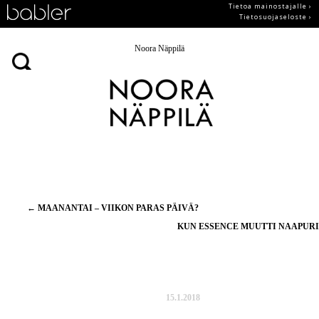
Tietoa mainostajalle ›
Tietosuojaseloste ›
Noora Näppilä
Artikkelien
←
MAANANTAI – VIIKON PARAS PÄIVÄ?
selaus
KUN ESSENCE MUUTTI NAAPUR
15.1.2018