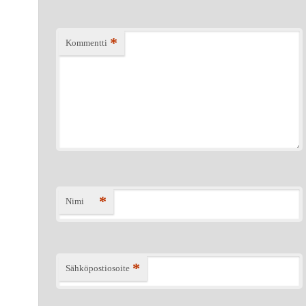
*
Kommentti
*
Nimi
*
Sähköpostiosoite