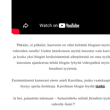
Pitkään,
oi pitkään
, haaveeni on ollut kehittää blogiani myös
videoiden saralla! Uuden tietokoneen myötä innostus vain kasv
ja koska yksi blogini keskeisimmistä aihepiireistä on oma tyyli
innostuin ajatuksesta tehdä blogiin lyhyitä videopätkiä myös
frendieni tyyleistä.
Ensimmäisenä kamerani eteen asteli Karoliina, jonka vaatekaapi
löytyy upeita herkkuja. Karoliinan blogin löydät
täältä
.
Ja hei, palautetta tulemaan –
haluaisitteko nähdä frendieni tyyl
videolla lisää?!