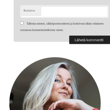
Kotisivu
Tallenna nimeni, sähköpostiosoitteeni ja kotisivuni tähän selaimeen
seuraavaa kommentointikertaa varten.