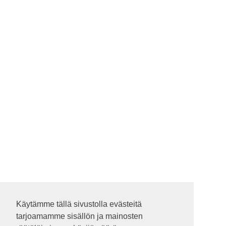
Käytämme tällä sivustolla evästeitä
Käytämme tällä sivustolla evästeitä
tarjoamamme sisällön ja mainosten
tarjoamamme sisällön ja mainosten