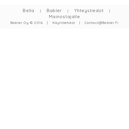
Bella
Babler
Yhteystiedot
|
|
|
Mainostajalle
Babler Oy © 2016
|
Käyttöehdot
|
Contact@babler.fi