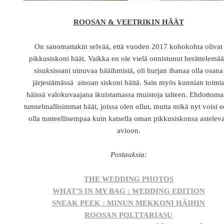
ROOSAN & VEETRIKIN HÄÄT
On sanomattakin selvää, että vuoden 2017 kohokohta olivat
pikkusiskoni häät. Vaikka en ole vielä onnistunut herättelemä
sisuksissani uinuvaa hääihmistä, oli hurjan ihanaa olla osana
järjestämässä ainoan siskoni häitä. Sain myös kunnian toimi
häissä valokuvaajana ikuistamassa muistoja talteen. Ehdottoma
tunnelmallisimmat häät, joissa olen ollut, mutta mikä nyt voisi 
olla tunteellisempaa kuin katsella oman pikkusiskonsa astelev
avioon.
Postauksia:
THE WEDDING PHOTOS
WHAT’S IN MY BAG : WEDDING EDITION
SNEAK PEEK : MINUN MEKKONI HÄIHIN
ROOSAN POLTTARIASU