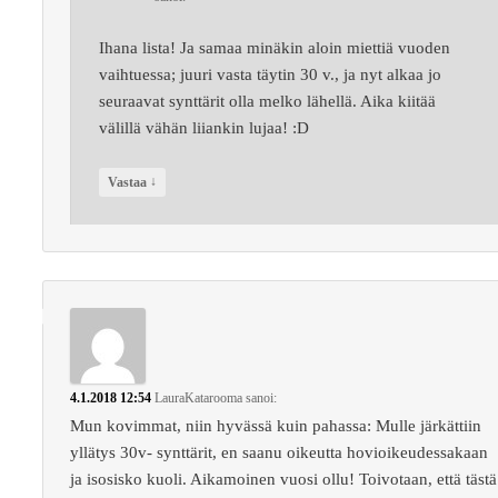
Ihana lista! Ja samaa minäkin aloin miettiä vuoden
vaihtuessa; juuri vasta täytin 30 v., ja nyt alkaa jo
seuraavat synttärit olla melko lähellä. Aika kiitää
välillä vähän liiankin lujaa! :D
↓
Vastaa
4.1.2018 12:54
LauraKatarooma
sanoi:
Mun kovimmat, niin hyvässä kuin pahassa: Mulle järkättiin
yllätys 30v- synttärit, en saanu oikeutta hovioikeudessakaan
ja isosisko kuoli. Aikamoinen vuosi ollu! Toivotaan, että tästä