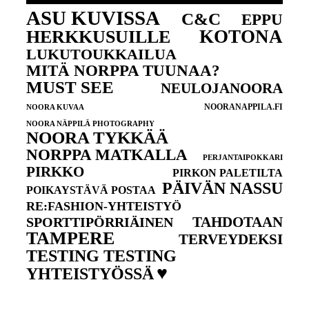
ASU KUVISSA
C&C
EPPU
KOTONA
HERKKUSUILLE
LUKUTOUKKAILUA
MITÄ NORPPA TUUNAA?
MUST SEE
NEULOJANOORA
NOORANAPPILA.FI
NOORA KUVAA
NOORA NÄPPILÄ PHOTOGRAPHY
NOORA TYKKÄÄ
NORPPA MATKALLA
PERJANTAIPOKKARI
PIRKKO
PIRKON PALETILTA
PÄIVÄN NASSU
POIKAYSTÄVÄ POSTAA
RE:FASHION-YHTEISTYÖ
TAHDOTAAN
SPORTTIPÖRRIÄINEN
TAMPERE
TERVEYDEKSI
TESTING TESTING
♥
YHTEISTYÖSSÄ