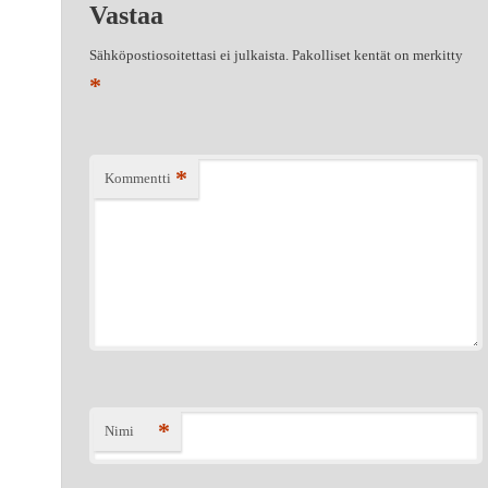
Vastaa
Sähköpostiosoitettasi ei julkaista.
Pakolliset kentät on merkitty
*
*
Kommentti
*
Nimi