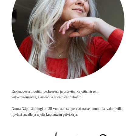
Rakkaudesta muotiin, perheeseen ja ystäviin, kirjoittamiseen,
valokuvaamiseen, elämään ja arjen pieniin iloihin.
Noora Näppilän blogi on 38-vuotiaan tamperelaisnaisen muodilla, valokuvilla,
hyvällä ruualla ja arjella kuorrutettu päiväkirja.