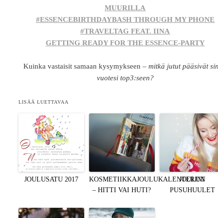
MUURILLA
#ESSENCEBIRTHDAYBASH THROUGH MY PHONE
#TRAVELTAG FEAT. IINA
GETTING READY FOR THE ESSENCE-PARTY
Kuinka vastaisit samaan kysymykseen –
mitkä jutut pääsivät si
vuotesi top3:seen?
LISÄÄ LUETTAVAA
JOULUSATU 2017
KOSMETIIKKAJOULUKALENTERINI
JOULUN
– HITTI VAI HUTI?
PUSUHUULET