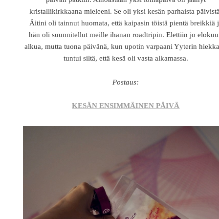
kristallikirkkaana mieleeni. Se oli yksi kesän parhaista päivist
Äitini oli tainnut huomata, että kaipasin töistä pientä breikkiä 
hän oli suunnitellut meille ihanan roadtripin. Elettiin jo eloku
alkua, mutta tuona päivänä, kun upotin varpaani Yyterin hiekk
tuntui siltä, että kesä oli vasta alkamassa.
Postaus:
KESÄN ENSIMMÄINEN PÄIVÄ