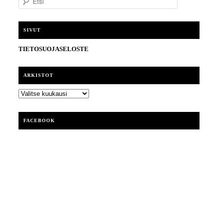
t
s
i
SIVUT
TIETOSUOJASELOSTE
ARKISTOT
ARKISTOT
FACEBOOK