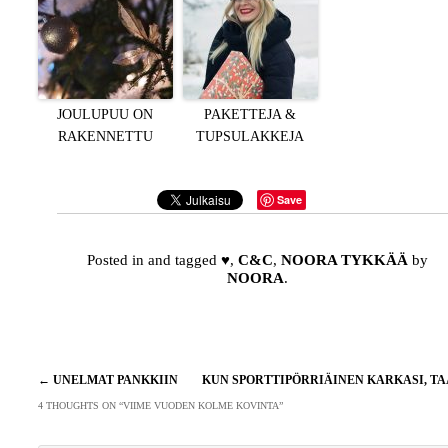
JOULUPUU ON
PAKETTEJA &
RAKENNETTU
TUPSULAKKEJA
Save
Posted in and tagged
♥
,
C&C
,
NOORA TYKKÄÄ
by
NOORA
.
Artikkelien
←
UNELMAT PANKKIIN
KUN SPORTTIPÖRRIÄINEN KARKASI, T
selaus
4 THOUGHTS ON “
VIIME VUODEN KOLME KOVINTA
”