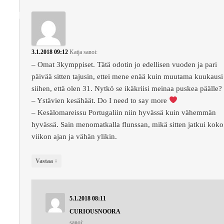
3.1.2018 09:12
Katja
sanoi:
– Omat 3kymppiset. Tätä odotin jo edellisen vuoden ja pari
päivää sitten tajusin, ettei mene enää kuin muutama kuukausi
siihen, että olen 31. Nytkö se ikäkriisi meinaa puskea päälle?
– Ystävien kesähäät. Do I need to say more
– Kesälomareissu Portugaliin niin hyvässä kuin vähemmän
hyvässä. Sain menomatkalla flunssan, mikä sitten jatkui koko
viikon ajan ja vähän ylikin.
↓
Vastaa
5.1.2018 08:11
CURIOUSNOORA
sanoi: