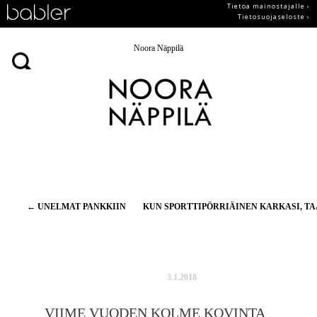
Tietoa mainostajalle ›
Tietosuojaseloste ›
Noora Näppilä
Artikkelien
←
UNELMAT PANKKIIN
KUN SPORTTIPÖRRIÄINEN KARKASI, T
selaus
3.1.2018
VIIME VUODEN KOLME KOVINTA