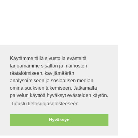
Käytämme tällä sivustolla evästeitä
Käytämme tällä sivustolla evästeitä
tarjoamamme sisällön ja mainosten
tarjoamamme sisällön ja mainosten
räätälöimiseen, kävijämäärän
räätälöimiseen, kävijämäärän
analysoimiseen ja sosiaalisen median
analysoimiseen ja sosiaalisen median
ominaisuuksien tukemiseen. Jatkamalla
ominaisuuksien tukemiseen. Jatkamalla
palvelun käyttöä hyväksyt evästeiden käytön.
palvelun käyttöä hyväksyt evästeiden käytön.
Tutustu tietosuojaselosteeseen
Tutustu tietosuojaselosteeseen
Hyväksyn
Hyväksyn