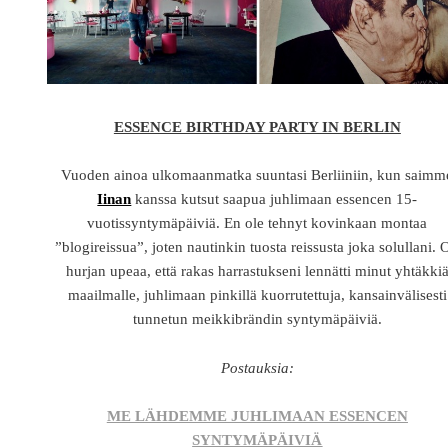
ESSENCE BIRTHDAY PARTY IN BERLIN
Vuoden ainoa ulkomaanmatka suuntasi Berliiniin, kun saimm
Iinan
kanssa kutsut saapua juhlimaan essencen 15-
vuotissyntymäpäiviä. En ole tehnyt kovinkaan montaa
”blogireissua”, joten nautinkin tuosta reissusta joka solullani. O
hurjan upeaa, että rakas harrastukseni lennätti minut yhtäkki
maailmalle, juhlimaan pinkillä kuorrutettuja, kansainvälisesti
tunnetun meikkibrändin syntymäpäiviä.
Postauksia:
ME LÄHDEMME JUHLIMAAN ESSENCEN
SYNTYMÄPÄIVIÄ