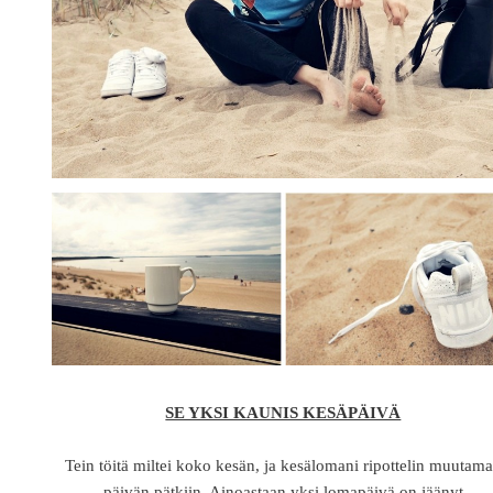
SE YKSI KAUNIS KESÄPÄIVÄ
Tein töitä miltei koko kesän, ja kesälomani ripottelin muutam
päivän pätkiin. Ainoastaan yksi lomapäivä on jäänyt