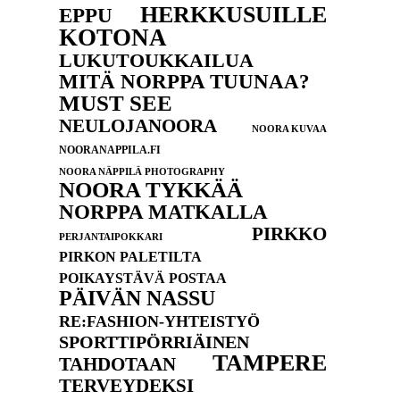
HERKKUSUILLE
EPPU
KOTONA
LUKUTOUKKAILUA
MITÄ NORPPA TUUNAA?
MUST SEE
NEULOJANOORA
NOORA KUVAA
NOORANAPPILA.FI
NOORA NÄPPILÄ PHOTOGRAPHY
NOORA TYKKÄÄ
NORPPA MATKALLA
PIRKKO
PERJANTAIPOKKARI
PIRKON PALETILTA
POIKAYSTÄVÄ POSTAA
PÄIVÄN NASSU
RE:FASHION-YHTEISTYÖ
SPORTTIPÖRRIÄINEN
TAMPERE
TAHDOTAAN
TERVEYDEKSI