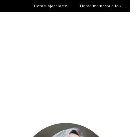
Tietosuojaseloste ›
Tietoa mainostajalle ›