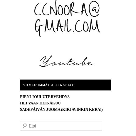
VIIMEISIMMÄT ARTIKKELIT
PIENI JOULUTERVEHDYS
HEI VAAN HEINÄKUU
SADEPÄIVÄN JUOMA (KIRJAVINKIN KERA!)
E
t
s