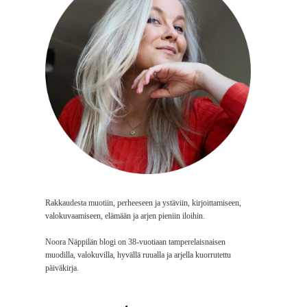
Rakkaudesta muotiin, perheeseen ja ystäviin, kirjoittamiseen,
valokuvaamiseen, elämään ja arjen pieniin iloihin.
Noora Näppilän blogi on 38-vuotiaan tamperelaisnaisen
muodilla, valokuvilla, hyvällä ruualla ja arjella kuorrutettu
päiväkirja.