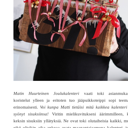
Matin Huurteinen Joulukalenteri
vaati toki asianmukai
koristelut ylleen ja eritoten tuo jääpuikkoteippi sopi teem
erinomaisesti.
Voi kunpa Matti tietäisi mitä kaikkea kalenter
syönyt sisuksiinsa!
Viritin mielikuvitukseni äärimmilleen, 
keksin sisuksiin yllätyksiä. Ne ovat toki olutaiheisia kaikki, m
eikö olisikin aika ankeaa avata maanantaiaamuna kalenteri, j