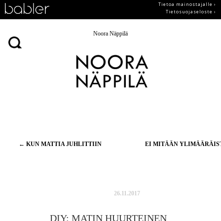
Tietoa mainostajalle ›
Tietosuojaseloste ›
Noora Näppilä
Artikkelien
←
KUN MATTIA JUHLITTIIN
EI MITÄÄN YLIMÄÄRÄI
selaus
26.11.2017
DIY: MATIN HUURTEINEN