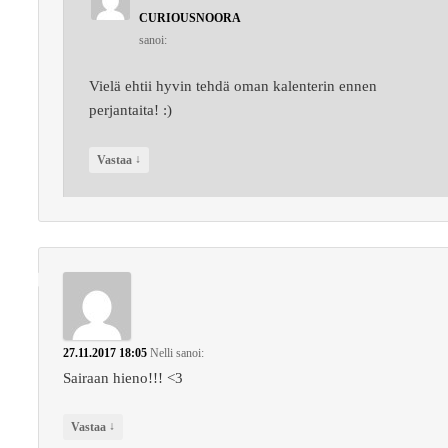
CURIOUSNOORA
sanoi:
Vielä ehtii hyvin tehdä oman kalenterin ennen
perjantaita! :)
↓
Vastaa
27.11.2017 18:05
Nelli
sanoi:
Sairaan hieno!!! <3
↓
Vastaa