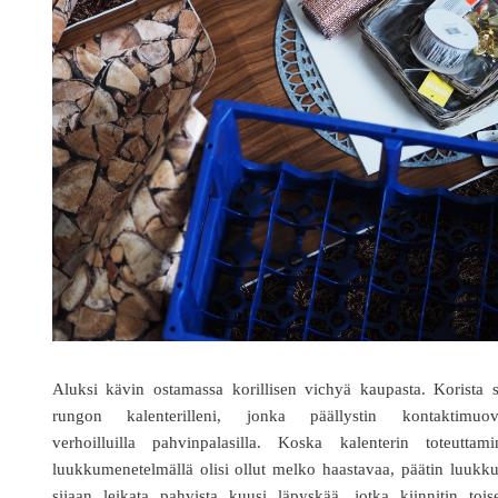
Aluksi kävin ostamassa korillisen vichyä kaupasta. Korista 
rungon kalenterilleni, jonka päällystin kontaktimuovi
verhoilluilla pahvinpalasilla. Koska kalenterin toteuttami
luukkumenetelmällä olisi ollut melko haastavaa, päätin luukk
sijaan leikata pahvista kuusi läpyskää, jotka kiinnitin tois