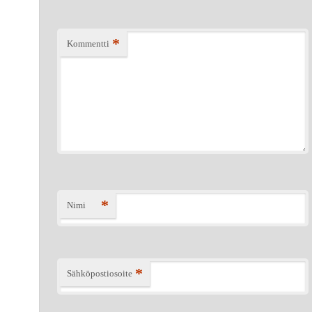
*
Kommentti
*
Nimi
*
Sähköpostiosoite