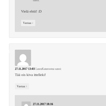
sanoi:
Vielä ehtii! :D
↓
Vastaa
27.11.2017 13:03
LauraKatarooma
sanoi:
Tää ois kiva ittelleki!
↓
Vastaa
27.11.2017 18:16