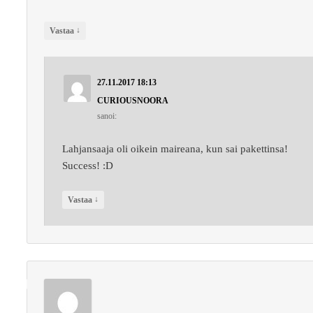
↓
Vastaa
27.11.2017 18:13
CURIOUSNOORA
sanoi:
Lahjansaaja oli oikein maireana, kun sai pakettinsa!
Success! :D
↓
Vastaa