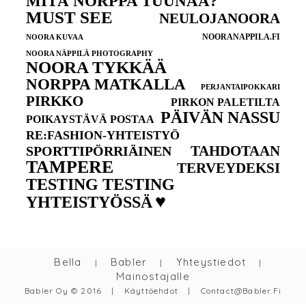
MITÄ NORPPA TUUNAA?
MUST SEE
NEULOJANOORA
NOORANAPPILA.FI
NOORA KUVAA
NOORA NÄPPILÄ PHOTOGRAPHY
NOORA TYKKÄÄ
NORPPA MATKALLA
PERJANTAIPOKKARI
PIRKKO
PIRKON PALETILTA
PÄIVÄN NASSU
POIKAYSTÄVÄ POSTAA
RE:FASHION-YHTEISTYÖ
TAHDOTAAN
SPORTTIPÖRRIÄINEN
TAMPERE
TERVEYDEKSI
TESTING TESTING
♥
YHTEISTYÖSSÄ
Bella
Babler
Yhteystiedot
|
|
|
Mainostajalle
Babler Oy © 2016
|
Käyttöehdot
|
Contact@babler.fi