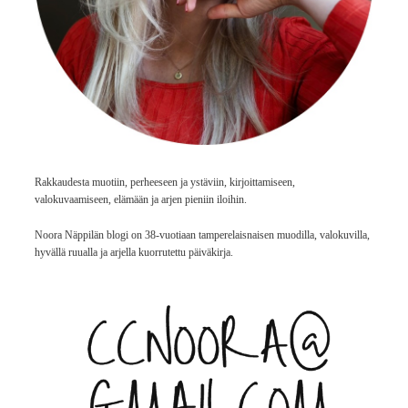
Rakkaudesta muotiin, perheeseen ja ystäviin, kirjoittamiseen,
valokuvaamiseen, elämään ja arjen pieniin iloihin.
Noora Näppilän blogi on 38-vuotiaan tamperelaisnaisen muodilla, valokuvilla,
hyvällä ruualla ja arjella kuorrutettu päiväkirja.