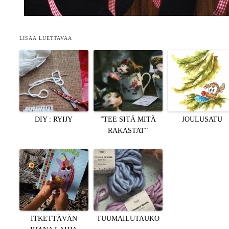
LISÄÄ LUETTAVAA
DIY : RYIJY
”TEE SITÄ MITÄ
JOULUSATU
RAKASTAT”
ITKETTÄVÄN
TUUMAILUTAUKO