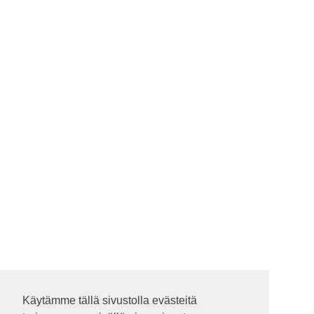
Käytämme tällä sivustolla evästeitä
Käytämme tällä sivustolla evästeitä