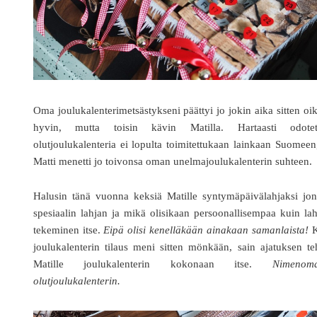
Oma joulukalenterimetsästykseni päättyi jo jokin aika sitten oi
hyvin, mutta toisin kävin Matilla. Hartaasti odotet
olutjoulukalenteria ei lopulta toimitettukaan lainkaan Suomeen
Matti menetti jo toivonsa oman unelmajoulukalenterin suhteen.
Halusin tänä vuonna keksiä Matille syntymäpäivälahjaksi jon
spesiaalin lahjan ja mikä olisikaan persoonallisempaa kuin la
tekeminen itse.
Eipä olisi kenelläkään ainakaan samanlaista!
K
joulukalenterin tilaus meni sitten mönkään, sain ajatuksen t
Matille joulukalenterin kokonaan itse.
Nimenom
olutjoulukalenterin.