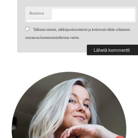
Kotisivu
Tallenna nimeni, sähköpostiosoitteeni ja kotisivuni tähän selaimeen
seuraavaa kommentointikertaa varten.