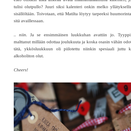
tulisi olutpullo? Juuri siksi kalenteri onkin melko yllätyksell
sisällöltään. Toivotaan, että Matilta löytyy tarpeeksi huumorint
sitä availlessaan.
.. niin.
Ja se ensimmäinen luukkuhan avattiin jo. Tyyppi
malttanut millään odottaa joulukuuta ja koska osasin vähän odo
tätä, ykkösluukkuun oli piilotettu niinkin spesiaali juttu 
alkoholiton olut.
Cheers!