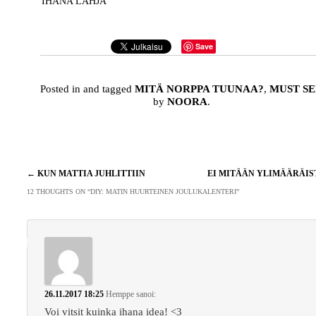
IHANA LAHJA
Save
Posted in and tagged
MITÄ NORPPA TUUNAA?
,
MUST SE
by
NOORA
.
Artikkelien
←
KUN MATTIA JUHLITTIIN
EI MITÄÄN YLIMÄÄRÄI
selaus
12 THOUGHTS ON “
DIY: MATIN HUURTEINEN JOULUKALENTERI
”
26.11.2017 18:25
Hemppe
sanoi:
Voi vitsit kuinka ihana idea! <3