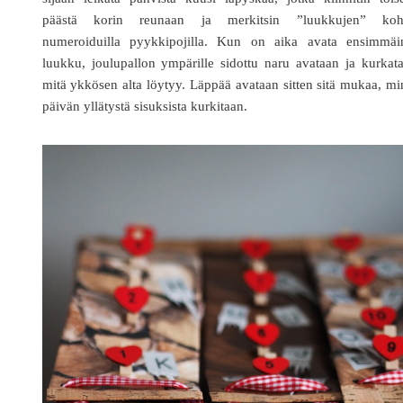
päästä korin reunaan ja merkitsin ”luukkujen” koh
numeroiduilla pyykkipojilla. Kun on aika avata ensimmäi
luukku, joulupallon ympärille sidottu naru avataan ja kurkat
mitä ykkösen alta löytyy. Läppää avataan sitten sitä mukaa, m
päivän yllätystä sisuksista kurkitaan.