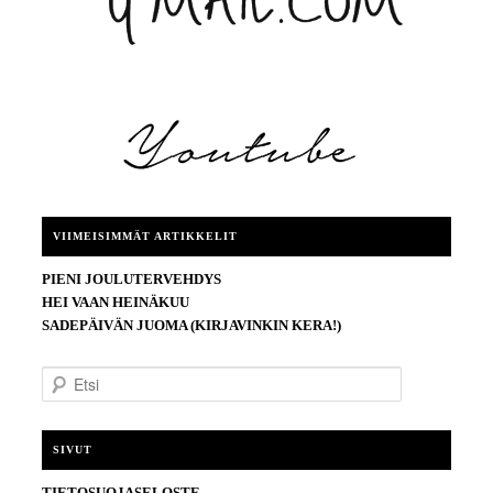
VIIMEISIMMÄT ARTIKKELIT
PIENI JOULUTERVEHDYS
HEI VAAN HEINÄKUU
SADEPÄIVÄN JUOMA (KIRJAVINKIN KERA!)
E
t
s
i
SIVUT
TIETOSUOJASELOSTE