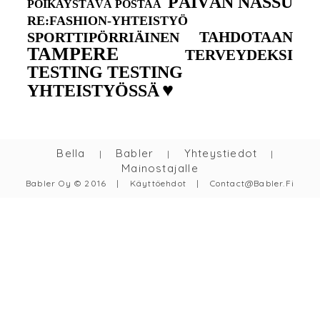
PÄIVÄN NASSU
POIKAYSTÄVÄ POSTAA
RE:FASHION-YHTEISTYÖ
TAHDOTAAN
SPORTTIPÖRRIÄINEN
TAMPERE
TERVEYDEKSI
TESTING TESTING
♥
YHTEISTYÖSSÄ
Bella
Babler
Yhteystiedot
|
|
|
Mainostajalle
Babler Oy © 2016
|
Käyttöehdot
|
Contact@babler.fi