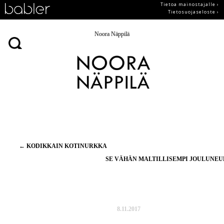
Tietoa mainostajalle ›
Tietosuojaseloste ›
Noora Näppilä
Artikkelien
←
KODIKKAIN KOTINURKKA
selaus
SE VÄHÄN MALTILLISEMPI JOULUNE
8.11.2017