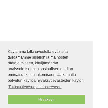
Käytämme tällä sivustolla evästeitä
Käytämme tällä sivustolla evästeitä
tarjoamamme sisällön ja mainosten
tarjoamamme sisällön ja mainosten
räätälöimiseen, kävijämäärän
räätälöimiseen, kävijämäärän
analysoimiseen ja sosiaalisen median
analysoimiseen ja sosiaalisen median
ominaisuuksien tukemiseen. Jatkamalla
ominaisuuksien tukemiseen. Jatkamalla
palvelun käyttöä hyväksyt evästeiden käytön.
palvelun käyttöä hyväksyt evästeiden käytön.
Tutustu tietosuojaselosteeseen
Tutustu tietosuojaselosteeseen
Hyväksyn
Hyväksyn