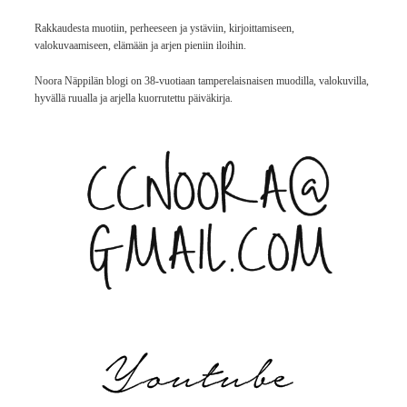
Rakkaudesta muotiin, perheeseen ja ystäviin, kirjoittamiseen,
valokuvaamiseen, elämään ja arjen pieniin iloihin.
Noora Näppilän blogi on 38-vuotiaan tamperelaisnaisen muodilla, valokuvilla,
hyvällä ruualla ja arjella kuorrutettu päiväkirja.