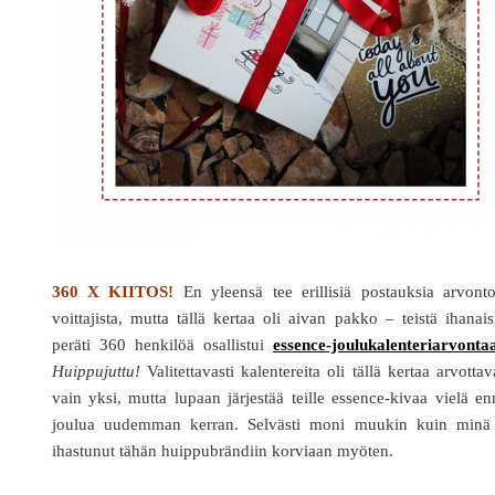
360 X KIITOS!
En yleensä tee erillisiä postauksia arvont
voittajista, mutta tällä kertaa oli aivan pakko – teistä ihanais
peräti 360 henkilöä osallistui
essence-joulukalenteriarvonta
Huippujuttu!
Valitettavasti kalentereita oli tällä kertaa arvotta
vain yksi, mutta lupaan järjestää teille essence-kivaa vielä e
joulua uudemman kerran. Selvästi moni muukin kuin minä
ihastunut tähän huippubrändiin korviaan myöten.