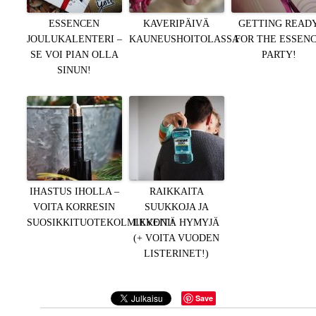
ESSENCEN
KAVERIPÄIVÄ
GETTING READ
JOULUKALENTERI –
KAUNEUSHOITOLASSA
FOR THE ESSEN
SE VOI PIAN OLLA
PARTY!
SINUN!
IHASTUS IHOLLA –
RAIKKAITA
VOITA KORRESIN
SUUKKOJA JA
SUOSIKKITUOTEKOLMIKKONI!
LEVEITÄ HYMYJÄ
(+ VOITA VUODEN
LISTERINET!)
Save