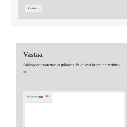
↓
Vastaa
Vastaa
Sähköpostiosoitettasi ei julkaista.
Pakolliset kentät on merkitty
*
*
Kommentti