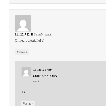
8.11.2017 22:48
SannaMi
sanoi:
Onnea voittajalle! :)
↓
Vastaa
9.11.2017 07:59
CURIOUSNOORA
sanoi:
<3
↓
Vastaa