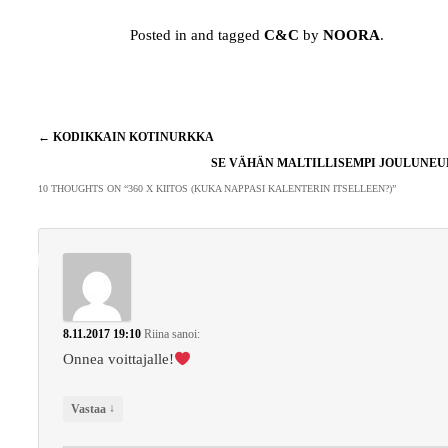
Posted in and tagged
C&C
by
NOORA
.
Artikkelien
←
KODIKKAIN KOTINURKKA
selaus
SE VÄHÄN MALTILLISEMPI JOULUNE
10 THOUGHTS ON “
360 X KIITOS (KUKA NAPPASI KALENTERIN ITSELLEEN?)
”
8.11.2017 19:10
Riina
sanoi:
Onnea voittajalle!
↓
Vastaa