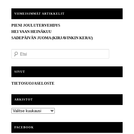
VIIMEISIMMÄT ARTIKKELIT
PIENI JOULUTERVEHDYS
HEI VAAN HEINÄKUU
SADEPÄIVÄN JUOMA (KIRJAVINKIN KERA!)
E
t
s
i
SIVUT
TIETOSUOJASELOSTE
ARKISTOT
ARKISTOT
FACEBOOK