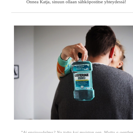
Onnea Katja, sinuun ollaan sähköpostitse yhteydessä!
”Ai ensisuudelma? No totta kai muistan sen. Mutta a gentl