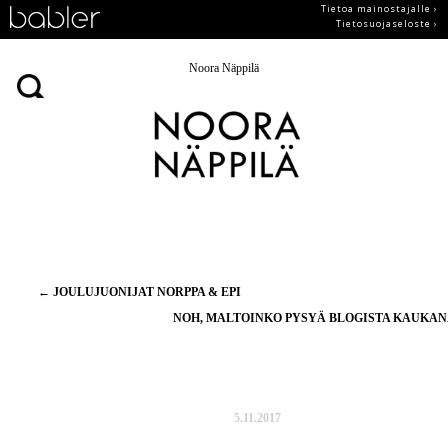
Tietoa mainostajalle ›
Tietosuojaseloste ›
Noora Näppilä
Artikkelien
←
JOULUJUONIJAT NORPPA & EPI
selaus
NOH, MALTOINKO PYSYÄ BLOGISTA KAUKA
5.11.2017