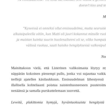
doesn’t kiss and te
M
”Kyseessä ei onneksi ollut ensisuudelma, mutta seurust
alkutaipaleella oltiin, kun Matti oli juuri kokannut minulle ru
ja muistan kuinka suurin huolenaiheeni oli se, oliko hampa
välissä ruokaa, saati haisiko hengityksessä valkosipu
No
Mainittakoon vielä, että Listerinen valikoimasta löytyy m
näppärän kokoinen pienempi pullo, jonka voi sujauttaa vaikk
treffejä ajatellen käsilaukkuun. Ensisuudelman lähestyessä 
illallisella kohteliaasti poistua naistenhuoneeseen puuteroi
nenäänsä ja samalla purskuttelemaan suuvettä.
Leveitä, plakittomia hymyjä, hyväntuoksuista hengitystä