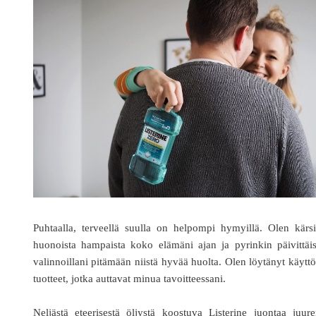
Puhtaalla, terveellä suulla on helpompi hymyillä. Olen kärs
huonoista hampaista koko elämäni ajan ja pyrinkin päivittäis
valinnoillani pitämään niistä hyvää huolta. Olen löytänyt käytt
tuotteet, jotka auttavat minua tavoitteessani.
Neljästä eteerisestä öljystä koostuva Listerine juontaa juur