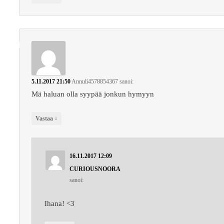
5.11.2017 21:50
Annuli4578854367
sanoi:
Mä haluan olla syypää jonkun hymyyn
↓
Vastaa
16.11.2017 12:09
CURIOUSNOORA
sanoi:
Ihana! <3