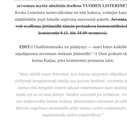
arvonnan myötä nimittäin itselleen VUODEN LISTERINE
Koska Listerinen tuotevalikoima on niin kattava, voittajan kan
räätälöidään juuri hänelle sopivista suuvesistä paketti.
Arvonta
voit osallistua jättämällä tämän postauksen kommenttiboksi
kommentin 9.11. klo 18.00 mennessä.
EDIT://
Osallistumisaika on päättynyt — suuri kiitos kaikille
arpalippunsa arvontaan mukaan jättäneille! <3 Onni potkaisi tä
kertaa Katjaa, joka kommentoi postausta näin:
”Aina välillä ostan listerineä, kun kotona tarpeeksi vihjaillaa
yöllisestä hengityksestä (mulla suu kuivuu herkästi, varsinkin 
tuntuu että hengitän öiseen aikaan nimenomaan suun kautta)
mutta nyt se on taas jäänyt. Vuoden suuvedet jos voittaisin, voi
tuo unikaverikin haluta nukkua läheisemmin enemmän (ei sill
kierrän ongelman menemällä selkä vatsaa vasten nukkumaan 
nappaamalla käden ympärilleni).”