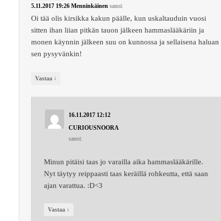
5.11.2017 19:26
Menninkäinen
sanoi:
Oi tää olis kirsikka kakun päälle, kun uskaltauduin vuosi
sitten ihan liian pitkän tauon jälkeen hammaslääkäriin ja
monen käynnin jälkeen suu on kunnossa ja sellaisena haluan
sen pysyvänkin!
↓
Vastaa
16.11.2017 12:12
CURIOUSNOORA
sanoi:
Minun pitäisi taas jo varailla aika hammaslääkärille.
Nyt täytyy reippaasti taas keräillä rohkeutta, että saan
ajan varattua. :D<3
↓
Vastaa