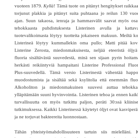
vuoteen 1879.
Kyllä!
Tämä tuote on pitänyt hengitykset raikka
torjunut plakkia ja pitänyt suita puhtaana jo reilun 130 vu
ajan. Suun takaosa, ienraja ja hammasvälit saavat myös osa
tehokkaasta puhdistuksesta Listerinen avulla ja kattava
tuotevalikoimasta löytyy tuotteita jokaiseen makuun. Meiltä k
Listerineä löytyy kummallekin oma pullo; Matti pitää kova
Listerine Zerosta, miedonmakuisesta, neljää eteeristä öljyä
fluoria sisältävästä suuvedestä, minä sen sijaan pyrin hoita
herkästi reikiintyviä hampaitani Listerine Professional Fluo
Plus-suuvedellä. Tämä versio Listerinestä vähentää happo
muodostumista ja sisältää sekä ksylitolia että enemmän fluo
Alkoholiton ja miedonmakuinen suuvesi auttaa tehokkaa
ylläpitämään suuni hyvinvointia. Listerinen tehoa ja ennen kai
turvallisuutta on myös tutkittu paljon, peräti 30:ssä kliinis
tutkimuksessa. Kaikki Listerinessä käytetyt öljyt ovat kasviperä
ja ne torjuvat bakteereita luonnostaan.
Tähän yhteistyömahdollisuuteen tartuin siis mielelläni. 