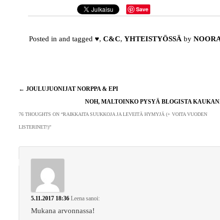
Save
Posted in and tagged
♥
,
C&C
,
YHTEISTYÖSSÄ
by
NOOR
Artikkelien
←
JOULUJUONIJAT NORPPA & EPI
selaus
NOH, MALTOINKO PYSYÄ BLOGISTA KAUKA
76 THOUGHTS ON “
RAIKKAITA SUUKKOJA JA LEVEITÄ HYMYJÄ (+ VOITA VUODEN
LISTERINET!)
”
5.11.2017 18:36
Leena
sanoi:
Mukana arvonnassa!