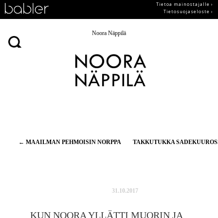
Tietoa mainostajalle ›
Tietosuojaseloste ›
Noora Näppilä
Artikkelien
←
MAAILMAN PEHMOISIN NORPPA
TAKKUTUKKA SADEKUURO
selaus
31.10.2017
KUN NOORA YLLÄTTI MUORIN JA