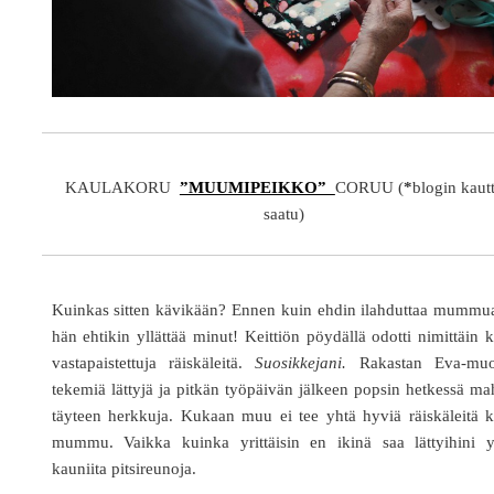
KAULAKORU
”MUUMIPEIKKO”
CORUU (
*
blogin kaut
saatu)
Kuinkas sitten kävikään? Ennen kuin ehdin ilahduttaa mummua
hän ehtikin yllättää minut! Keittiön pöydällä odotti nimittäin 
vastapaistettuja räiskäleitä.
Suosikkejani.
Rakastan Eva-muo
tekemiä lättyjä ja pitkän työpäivän jälkeen popsin hetkessä m
täyteen herkkuja. Kukaan muu ei tee yhtä hyviä räiskäleitä 
mummu. Vaikka kuinka yrittäisin en ikinä saa lättyihini y
kauniita pitsireunoja.