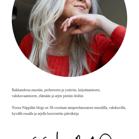
Rakkaudesta muotiin, perheeseen ja ystäviin, kirjoittamiseen,
valokuvaamiseen, elämään ja arjen pieniin iloihin.
Noora Näppilän blogi on 38-vuotiaan tamperelaisnaisen muodilla, valokuvilla,
hyvällä ruualla ja arjella kuorrutettu päiväkirja.