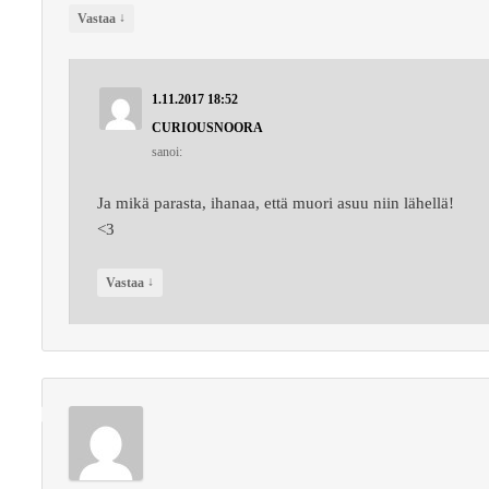
↓
Vastaa
1.11.2017 18:52
CURIOUSNOORA
sanoi:
Ja mikä parasta, ihanaa, että muori asuu niin lähellä!
<3
↓
Vastaa