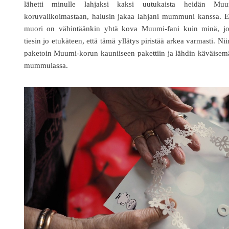
lähetti minulle lahjaksi kaksi uutukaista heidän Muu
koruvalikoimastaan, halusin jakaa lahjani mummuni kanssa. E
muori on vähintäänkin yhtä kova Muumi-fani kuin minä, jo
tiesin jo etukäteen, että tämä yllätys piristää arkea varmasti. Ni
paketoin Muumi-korun kauniiseen pakettiin ja lähdin käväise
mummulassa.