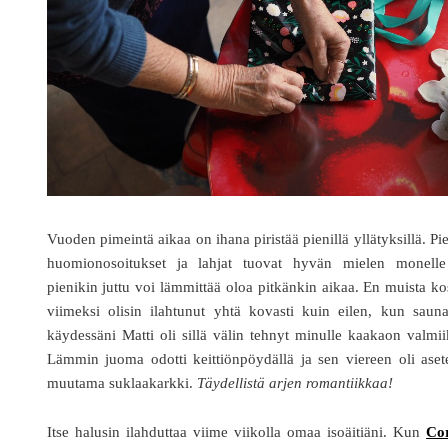
Vuoden pimeintä aikaa on ihana piristää pienillä yllätyksillä. Pi
huomionosoitukset ja lahjat tuovat hyvän mielen monelle
pienikin juttu voi lämmittää oloa pitkänkin aikaa. En muista k
viimeksi olisin ilahtunut yhtä kovasti kuin eilen, kun saun
käydessäni Matti oli sillä välin tehnyt minulle kaakaon valmii
Lämmin juoma odotti keittiönpöydällä ja sen viereen oli aset
muutama suklaakarkki.
Täydellistä arjen romantiikkaa!
Itse halusin ilahduttaa viime viikolla omaa isoäitiäni. Kun
Co