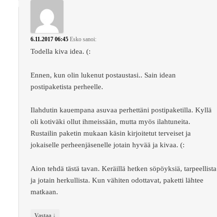
6.11.2017 06:45
Esko
sanoi:
Todella kiva idea. (:
Ennen, kun olin lukenut postaustasi.. Sain idean
postipaketista perheelle.
Ilahdutin kauempana asuvaa perhettäni postipaketilla. Kyllä
oli kotiväki ollut ihmeissään, mutta myös ilahtuneita.
Rustailin paketin mukaan käsin kirjoitetut terveiset ja
jokaiselle perheenjäsenelle jotain hyvää ja kivaa. (:
Aion tehdä tästä tavan. Keräillä hetken söpöyksiä, tarpeellista
ja jotain herkullista. Kun vähiten odottavat, paketti lähtee
matkaan.
↓
Vastaa