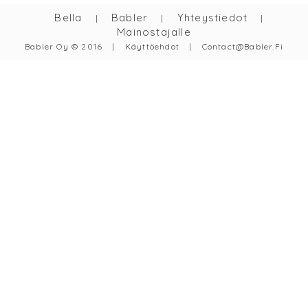
Bella
Babler
Yhteystiedot
|
|
|
Mainostajalle
Babler Oy © 2016
|
Käyttöehdot
|
Contact@babler.fi