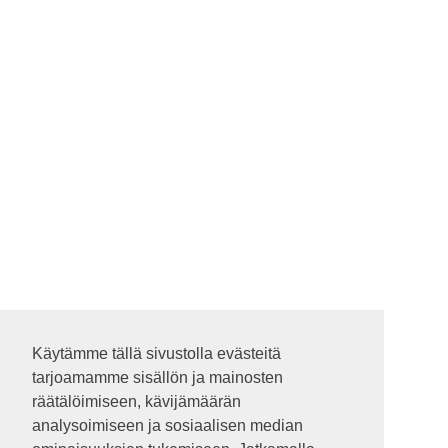
Käytämme tällä sivustolla evästeitä
Käytämme tällä sivustolla evästeitä
tarjoamamme sisällön ja mainosten
tarjoamamme sisällön ja mainosten
räätälöimiseen, kävijämäärän
räätälöimiseen, kävijämäärän
analysoimiseen ja sosiaalisen median
analysoimiseen ja sosiaalisen median