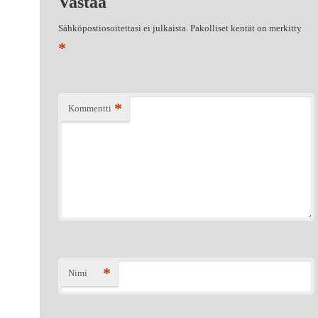
Vastaa
Sähköpostiosoitettasi ei julkaista.
Pakolliset kentät on merkitty
*
*
Kommentti
*
Nimi