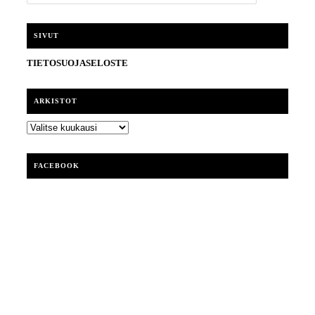
t
s
i
SIVUT
TIETOSUOJASELOSTE
ARKISTOT
ARKISTOT
FACEBOOK