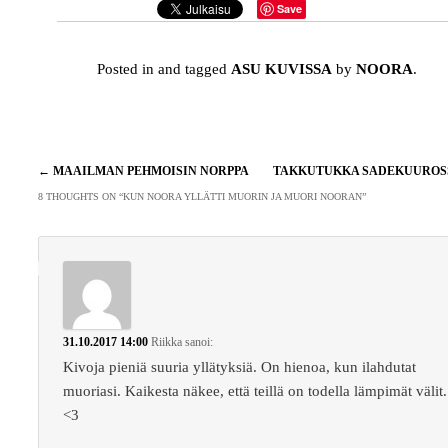
Save
Posted in and tagged
ASU KUVISSA
by
NOORA
.
Artikkelien
←
MAAILMAN PEHMOISIN NORPPA
TAKKUTUKKA SADEKUURO
selaus
8 THOUGHTS ON “
KUN NOORA YLLÄTTI MUORIN JA MUORI NOORAN
”
31.10.2017 14:00
Riikka
sanoi:
Kivoja pieniä suuria yllätyksiä. On hienoa, kun ilahdutat
muoriasi. Kaikesta näkee, että teillä on todella lämpimät välit.
<3