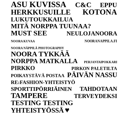
ASU KUVISSA
C&C
EPPU
KOTONA
HERKKUSUILLE
LUKUTOUKKAILUA
MITÄ NORPPA TUUNAA?
MUST SEE
NEULOJANOORA
NOORANAPPILA.FI
NOORA KUVAA
NOORA NÄPPILÄ PHOTOGRAPHY
NOORA TYKKÄÄ
NORPPA MATKALLA
PERJANTAIPOKKARI
PIRKKO
PIRKON PALETILTA
PÄIVÄN NASSU
POIKAYSTÄVÄ POSTAA
RE:FASHION-YHTEISTYÖ
TAHDOTAAN
SPORTTIPÖRRIÄINEN
TAMPERE
TERVEYDEKSI
TESTING TESTING
♥
YHTEISTYÖSSÄ