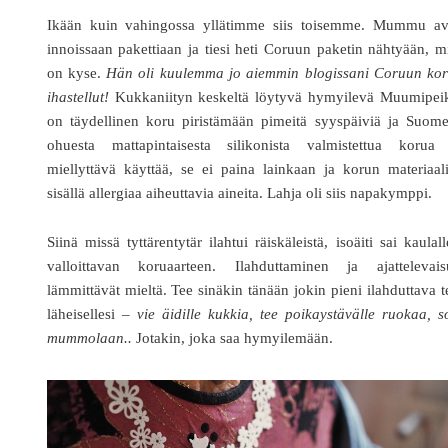
Ikään kuin vahingossa yllätimme siis toisemme. Mummu ava
innoissaan pakettiaan ja tiesi heti Coruun paketin nähtyään, m
on kyse.
Hän oli kuulemma jo aiemmin blogissani Coruun kor
ihastellut!
Kukkaniityn keskeltä löytyvä hymyilevä Muumipei
on täydellinen koru piristämään pimeitä syyspäiviä ja Suome
ohuesta mattapintaisesta silikonista valmistettua korua
miellyttävä käyttää, se ei paina lainkaan ja korun materiaal
sisällä allergiaa aiheuttavia aineita. Lahja oli siis napakymppi.
Siinä missä tyttärentytär ilahtui räiskäleistä, isoäiti sai kaulal
valloittavan koruaarteen. Ilahduttaminen ja ajattelevais
lämmittävät mieltä. Tee sinäkin tänään jokin pieni ilahduttava 
läheisellesi –
vie äidille kukkia, tee poikaystävälle ruokaa, s
mummolaan..
Jotakin, joka saa hymyilemään.