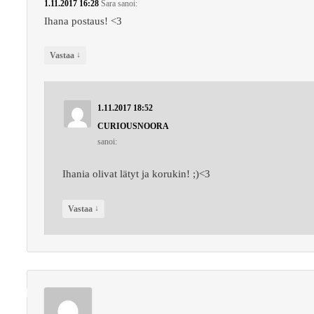
1.11.2017 16:28
Sara
sanoi:
Ihana postaus! <3
↓
Vastaa
1.11.2017 18:52
CURIOUSNOORA
sanoi:
Ihania olivat lätyt ja korukin! ;)<3
↓
Vastaa