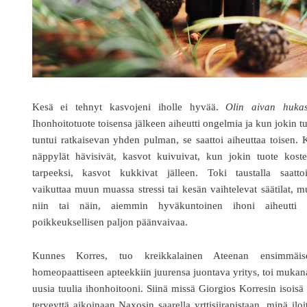
Kesä ei tehnyt kasvojeni iholle hyvää.
Olin aivan hukas
Ihonhoitotuote toisensa jälkeen aiheutti ongelmia ja kun jokin t
tuntui ratkaisevan yhden pulman, se saattoi aiheuttaa toisen.
näppylät hävisivät, kasvot kuivuivat, kun jokin tuote koste
tarpeeksi, kasvot kukkivat jälleen. Toki taustalla saattoi
vaikuttaa muun muassa stressi tai kesän vaihtelevat säätilat, m
niin tai näin, aiemmin hyväkuntoinen ihoni aiheutti 
poikkeuksellisen paljon päänvaivaa.
Kunnes Korres, tuo kreikkalainen Ateenan ensimmäis
homeopaattiseen apteekkiin juurensa juontava yritys, toi muka
uusia tuulia ihonhoitooni. Siinä missä Giorgios Korresin isoisä
terveyttä aikoinaan Naxosin saarella yrttisiirapistaan, minä iloi