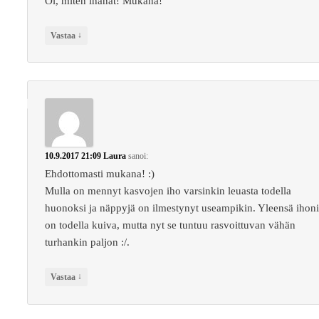
Oi, miten ihanat! Mukana!
↓
Vastaa
10.9.2017 21:09
Laura
sanoi:
Ehdottomasti mukana! :)
Mulla on mennyt kasvojen iho varsinkin leuasta todella
huonoksi ja näppyjä on ilmestynyt useampikin. Yleensä ihon
on todella kuiva, mutta nyt se tuntuu rasvoittuvan vähän
turhankin paljon :/.
↓
Vastaa