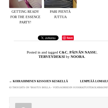
GETTING READY
PARI PIENTÄ
FOR THE ESSENCE
JUTTUA
PARTY!
Save
Posted in and tagged
C&C
,
PÄIVÄN NASSU
,
TERVEYDEKSI
by
NOORA
.
Artikkelien
←
KOIRAIHMINEN KISSOJEN KESKELLÄ
LEMPEÄÄ LOMAI
selaus
63 THOUGHTS ON “
IHASTUS IHOLLA – VOITA KORRESIN SUOSIKKITUOTEKOLMIKKONI!