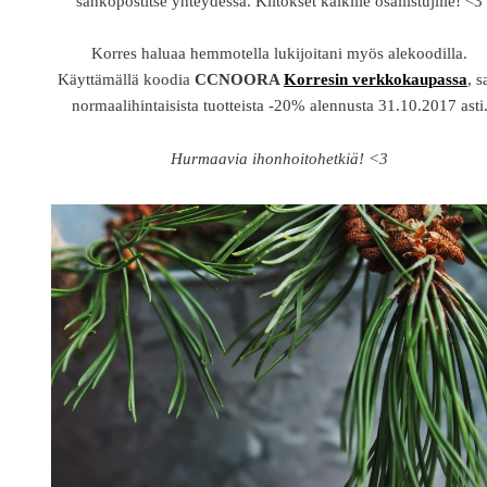
sähköpostitse yhteydessä. Kiitokset kaikille osallistujille! <3
Korres haluaa hemmotella lukijoitani myös alekoodilla.
Käyttämällä koodia
CCNOORA
Korresin verkkokaupassa
, s
normaalihintaisista tuotteista -20% alennusta 31.10.2017 asti
Hurmaavia ihonhoitohetkiä! <3