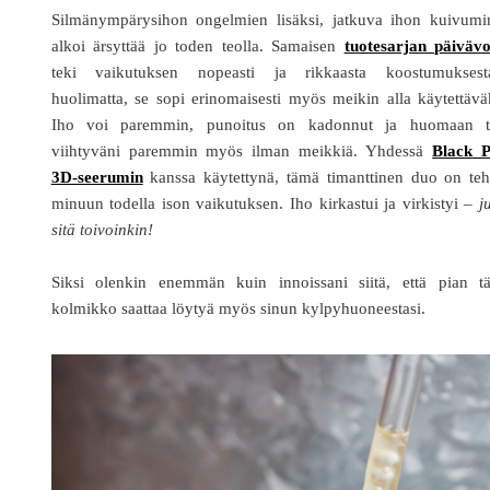
Silmänympärysihon ongelmien lisäksi, jatkuva ihon kuivumi
alkoi ärsyttää jo toden teolla. Samaisen
tuotesarjan päivävo
teki vaikutuksen nopeasti ja rikkaasta koostumuksest
huolimatta, se sopi erinomaisesti myös meikin alla käytettävä
Iho voi paremmin, punoitus on kadonnut ja huomaan t
viihtyväni paremmin myös ilman meikkiä. Yhdessä
Black P
3D-seerumin
kanssa käytettynä, tämä timanttinen duo on teh
minuun todella ison vaikutuksen. Iho kirkastui ja virkistyi –
j
sitä toivoinkin!
Siksi olenkin enemmän kuin innoissani siitä, että pian t
kolmikko saattaa löytyä myös sinun kylpyhuoneestasi.