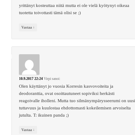
yrittänyt kosteuttaa niitä mutta ei ole vielä kyötynyt oikeaa
tuotetta toivottasti tämä olisi se ;)
↓
Vastaa
10.9.2017 22:24
Virpi
sanoi:
Olen käyttänyt jo vuosia Korresin kasvovoiteita ja
deodoranttia, ovat osoittautuneet sopiviksi herkästi
reagoivalle iholleni. Mutta tuo silmänympärysseerumi on uus
tuttavuus ja kuulostaa ehdottomasti kokeilemisen arvoiselta
jutulta. T: ikuinen panda ;)
↓
Vastaa