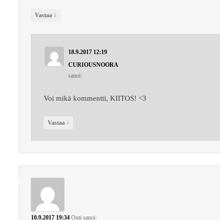
↓
Vastaa
18.9.2017 12:19
CURIOUSNOORA
sanoi:
Voi mikä kommentti, KIITOS! <3
↓
Vastaa
10.9.2017 19:34
Outi
sanoi: