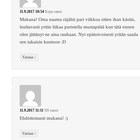
11.9.2017 10:54
Kepa
sanoi:
Mukana! Oma naama räjähti pari viikkoa sitten ihan käsiin,
luultavasti yritin liikaa puristella mustapäitä kun tätä ennen
olen jättänyt ne aina rauhaan. Nyt epätoivoisesti yritän saada
sen takaisin kuntoon :D
↓
Vastaa
11.9.2017 11:11
MI
sanoi:
Ehdottomasti mukana! :)
↓
Vastaa