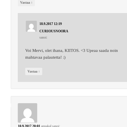
↓
Vastaa
18.9.2017 12:19
CURIOUSNOORA
sanoi:
Voi Mervi, olet ihana, KIITOS. <3 Upeaa saada noin
mahtavaa palautetta! :)
↓
Vastaa
10.9.2017 20:01
annakal
sanoi: