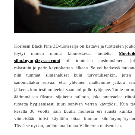
Korresin Black Pine 3D-tuotesarja on kattava ja tuotteiden jouk
löytyi monen monta kiinnostavaa tuotetta.
Muotoil
silmänympärysseerumi
oli tuotteista ensimmäinen, jo
rakastuin jo parin käyttökerran jälkeen. Se vei hetkessä muka
niin tummat silmänaluset kuin turvotuksenkin, joten
sanomattakin selvää, että yhteinen matkamme jatkuu sen
jälkeen, kun testituotteeksi saamani pullo tyhjenee. Tuote on 
äärimmäisen fiksusti sijoitettu pulloon, joka annostelee riitto
tuotetta hygieenisesti juuri sopivan verran käyttöösi. Kun tä
kesällä 30 vuotta, sain kuulla monesta eri suusta kuinka 
viimeistään tulisi käyttöön ottaa kunnon silmänympärystuo
Tässä se nyt on, pullotettua kultaa Välimeren maisemista.