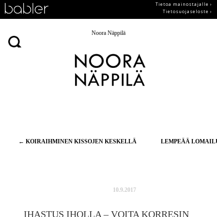
Tietoa mainostajalle ›
Tietosuojaseloste ›
Noora Näppilä
Artikkelien
←
KOIRAIHMINEN KISSOJEN KESKELLÄ
LEMPEÄÄ LOMAI
selaus
10.9.2017
IHASTUS IHOLLA – VOITA KORRESIN