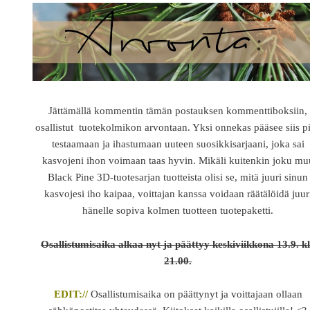
Jättämällä kommentin tämän postauksen kommenttiboksiin,
osallistut tuotekolmikon arvontaan. Yksi onnekas pääsee siis p
testaamaan ja ihastumaan uuteen suosikkisarjaani, joka sai
kasvojeni ihon voimaan taas hyvin. Mikäli kuitenkin joku mu
Black Pine 3D-tuotesarjan tuotteista olisi se, mitä juuri sinun
kasvojesi iho kaipaa, voittajan kanssa voidaan räätälöidä juur
hänelle sopiva kolmen tuotteen tuotepaketti.
Osallistumisaika alkaa nyt ja päättyy keskiviikkona 13.9. k
21.00.
EDIT://
Osallistumisaika on päättynyt ja voittajaan ollaan