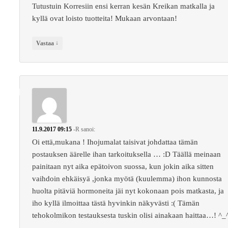
Tutustuin Korresiin ensi kerran kesän Kreikan matkalla ja
kyllä ovat loisto tuotteita! Mukaan arvontaan!
↓
Vastaa
11.9.2017 09:15
-R
sanoi:
Oi että,mukana ! Ihojumalat taisivat johdattaa tämän
postauksen äärelle ihan tarkoituksella … :D Täällä meinaan
painitaan nyt aika epätoivon suossa, kun jokin aika sitten
vaihdoin ehkäisyä ,jonka myötä (kuulemma) ihon kunnosta
huolta pitäviä hormoneita jäi nyt kokonaan pois matkasta, ja
iho kyllä ilmoittaa tästä hyvinkin näkyvästi :( Tämän
tehokolmikon testauksesta tuskin olisi ainakaan haittaa…! ^_