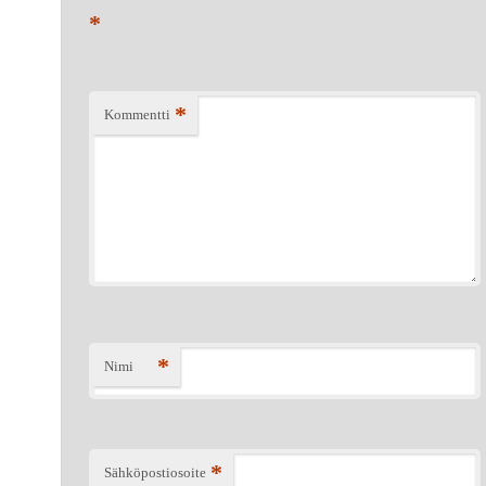
*
*
Kommentti
*
Nimi
*
Sähköpostiosoite