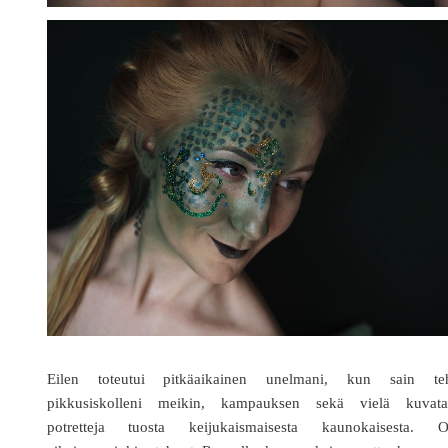
Eilen toteutui pitkäaikainen unelmani, kun sain te
pikkusiskolleni meikin, kampauksen sekä vielä kuvata
potretteja tuosta keijukaismaisesta kaunokaisesta. O