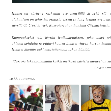
Huulet on väritetty ruskealla eye pencilillä ja sekä ylä- e
alahuuleen on tehty korostuksia essencen long lasting eye penc
sävyllä 05 C’est la vie!. Kasvotarrat on hankittu Citymarketista.
Kampaukseksi tein löysän lettikampauksen, joka alkoi toi
ohimon kohdalta ja päättyi kooten hiukset yhteen korvan kohda
Hiukset jätettiin auki muistuttamaan liskon häntää.
*Tarroja lukuunottamatta kaikki meikissä käytetyt tuotteet on s
blogin kau
LISÄÄ LUETTAVAA