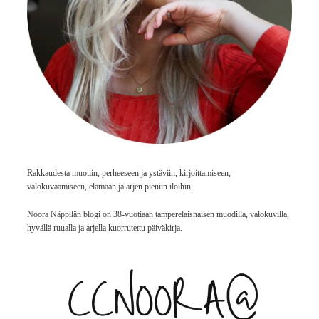
Rakkaudesta muotiin, perheeseen ja ystäviin, kirjoittamiseen,
valokuvaamiseen, elämään ja arjen pieniin iloihin.
Noora Näppilän blogi on 38-vuotiaan tamperelaisnaisen muodilla, valokuvilla,
hyvällä ruualla ja arjella kuorrutettu päiväkirja.