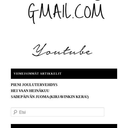
VIIMEISIMMÄT ARTIKKELIT
PIENI JOULUTERVEHDYS
HEI VAAN HEINÄKUU
SADEPÄIVÄN JUOMA (KIRJAVINKIN KERA!)
E
t
s
i