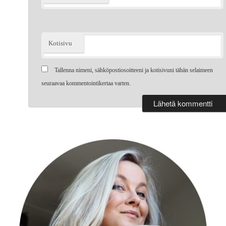
Kotisivu
Tallenna nimeni, sähköpostiosoitteeni ja kotisivuni tähän selaimeen
seuraavaa kommentointikertaa varten.