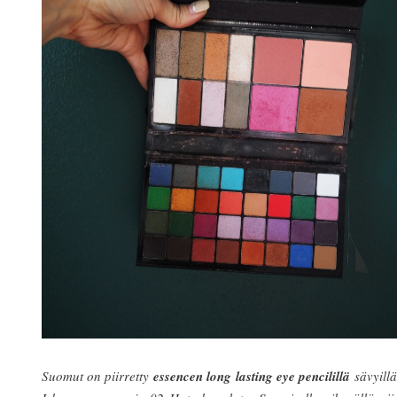
Suomut on piirretty
essencen long lasting eye pencilillä
sävyill