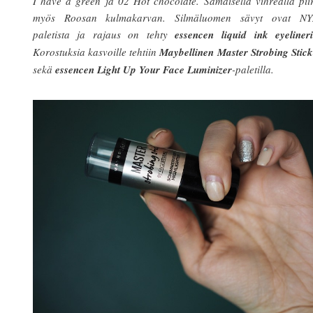
I have a green ja 02 Hot chocolate. Samaisella vihreällä pii
myös Roosan kulmakarvan. Silmäluomen sävyt ovat NY
paletista ja rajaus on tehty
essencen liquid ink eyelineri
Korostuksia kasvoille tehtiin
Maybellinen Master Strobing Stick
sekä
essencen Light Up Your Face Luminizer
-paletilla.