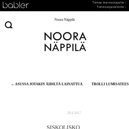
Tietoa mainostajalle ›
Tietosuojaseloste ›
Noora Näppilä
Artikkelien
←
ASUSSA JOTAKIN ÄIDILTÄ LAINATTUA
TROLLI LUMISATEE
selaus
29.4.2017
SISKOLISKO