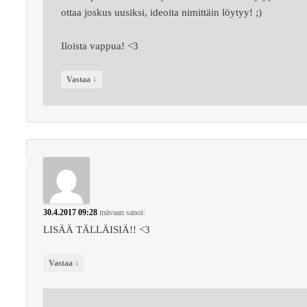
ottaa joskus uusiksi, ideoita nimittäin löytyy! ;)
Iloista vappua! <3
↓
Vastaa
30.4.2017 09:28
mävaan
sanoi:
LISÄÄ TÄLLÄISIÄ!! <3
↓
Vastaa