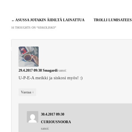
Artikkelien
←
ASUSSA JOTAKIN ÄIDILTÄ LAINATTUA
TROLLI LUMISATEE
selaus
16 THOUGHTS ON “
SISKOLISKO
”
29.4.2017 09:38
Smagardi
sanoi:
U-P-E-A meikki ja siskosi myös! :)
↓
Vastaa
30.4.2017 09:30
CURIOUSNOORA
sanoi: