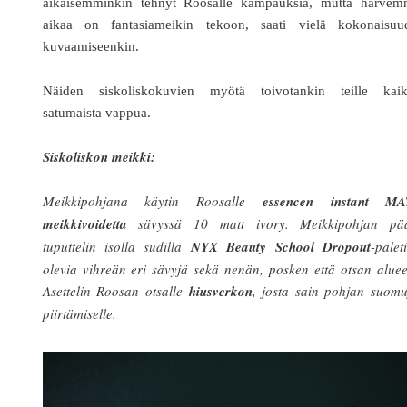
aikaisemminkin tehnyt Roosalle kampauksia, mutta harvem
aikaa on fantasiameikin tekoon, saati vielä kokonaisuu
kuvaamiseenkin.
Näiden siskoliskokuvien myötä toivotankin teille kaiki
satumaista vappua.
Siskoliskon meikki:
Meikkipohjana käytin Roosalle
essencen instant MA
meikkivoidetta
sävyssä 10 matt ivory. Meikkipohjan pää
tuputtelin isolla sudilla
NYX Beauty School Dropout
-palet
olevia vihreän eri sävyjä sekä nenän, posken että otsan aluee
Asettelin Roosan otsalle
hiusverkon
, josta sain pohjan suomu
piirtämiselle.