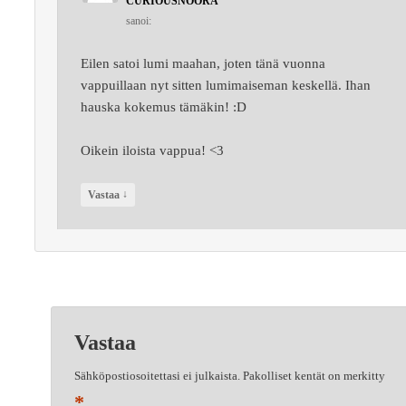
CURIOUSNOORA
sanoi:
Eilen satoi lumi maahan, joten tänä vuonna
vappuillaan nyt sitten lumimaiseman keskellä. Ihan
hauska kokemus tämäkin! :D
Oikein iloista vappua! <3
↓
Vastaa
Vastaa
Sähköpostiosoitettasi ei julkaista.
Pakolliset kentät on merkitty
*