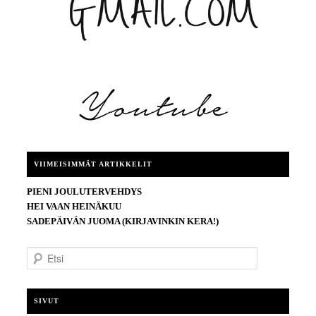
VIIMEISIMMÄT ARTIKKELIT
PIENI JOULUTERVEHDYS
HEI VAAN HEINÄKUU
SADEPÄIVÄN JUOMA (KIRJAVINKIN KERA!)
E
t
s
i
SIVUT