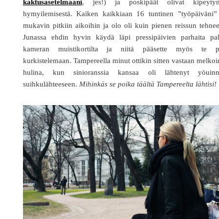
kaktusasetelmaani
, jes!) ja poskipäät olivat kipeytyn
hymyilemisestä. Kaiken kaikkiaan 16 tuntinen ”työpäiväni” 
mukavin pitkiin aikoihin ja olo oli kuin pienen reissun tehnee
Junassa ehdin hyvin käydä läpi pressipäivien parhaita pal
kameran muistikortilta ja niitä pääsette myös te p
kurkistelemaan. Tampereella minut ottikin sitten vastaan melko
hulina, kun sinioranssia kansaa oli lähtenyt yöuinni
suihkulähteeseen.
Mihinkäs se poika täältä Tampereelta lähtisi!