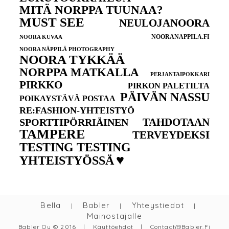
MITÄ NORPPA TUUNAA?
MUST SEE
NEULOJANOORA
NOORANAPPILA.FI
NOORA KUVAA
NOORA NÄPPILÄ PHOTOGRAPHY
NOORA TYKKÄÄ
NORPPA MATKALLA
PERJANTAIPOKKARI
PIRKKO
PIRKON PALETILTA
PÄIVÄN NASSU
POIKAYSTÄVÄ POSTAA
RE:FASHION-YHTEISTYÖ
TAHDOTAAN
SPORTTIPÖRRIÄINEN
TAMPERE
TERVEYDEKSI
TESTING TESTING
♥
YHTEISTYÖSSÄ
Bella
Babler
Yhteystiedot
|
|
|
Mainostajalle
Babler Oy © 2016
|
Käyttöehdot
|
Contact@babler.fi