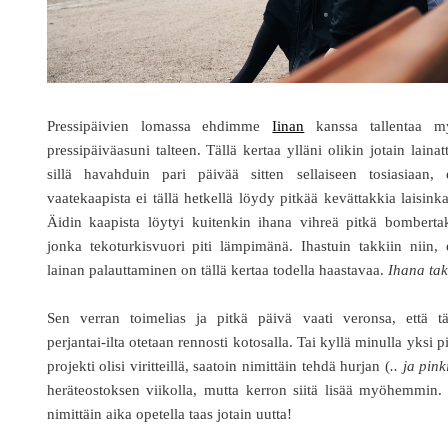
Pressipäivien lomassa ehdimme
Iinan
kanssa tallentaa m
pressipäiväasuni talteen. Tällä kertaa ylläni olikin jotain lainat
sillä havahduin pari päivää sitten sellaiseen tosiasiaan, e
vaatekaapista ei tällä hetkellä löydy pitkää kevättakkia laisink
Äidin kaapista löytyi kuitenkin ihana vihreä pitkä bomberta
jonka tekoturkisvuori piti lämpimänä. Ihastuin takkiin niin, 
lainan palauttaminen on tällä kertaa todella haastavaa.
Ihana tak
Sen verran toimelias ja pitkä päivä vaati veronsa, että t
perjantai-ilta otetaan rennosti kotosalla. Tai kyllä minulla yksi p
projekti olisi viritteillä, saatoin nimittäin tehdä hurjan (
.. ja pink
heräteostoksen viikolla, mutta kerron siitä lisää myöhemmin
nimittäin aika opetella taas jotain uutta!