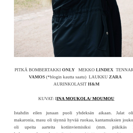
PITKÄ BOMBERTAKKI
ONLY
MEKKO
LINDEX
TENNAR
VAMOS
(*blogin kautta saatu) LAUKKU
ZARA
AURINKOLASIT
H&M
KUVAT: I
INA MOUKOLA/ MOUMOU
Istahdin eilen junaan puoli yhdeksän aikaan. Jalat oli
makaronia, masu oli täynnä hyvää ruokaa, kantamuksien jouko
oli upeita aarteita kotiinviemisiksi (mm. piikikäs l