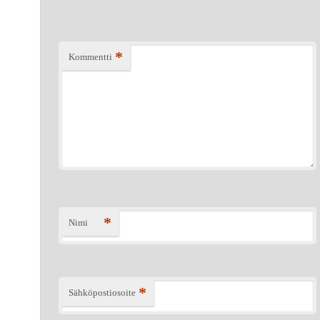
*
Kommentti
*
Nimi
*
Sähköpostiosoite