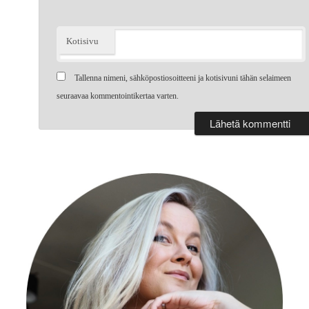
Kotisivu
Tallenna nimeni, sähköpostiosoitteeni ja kotisivuni tähän selaimeen
seuraavaa kommentointikertaa varten.