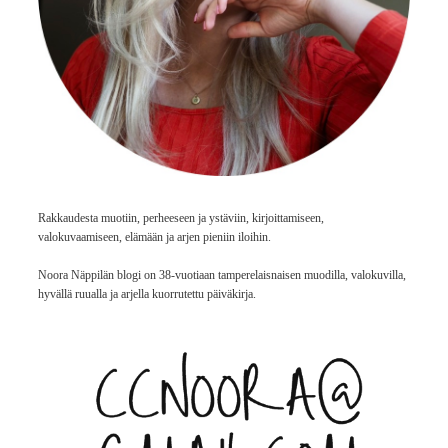
Rakkaudesta muotiin, perheeseen ja ystäviin, kirjoittamiseen,
valokuvaamiseen, elämään ja arjen pieniin iloihin.
Noora Näppilän blogi on 38-vuotiaan tamperelaisnaisen muodilla, valokuvilla,
hyvällä ruualla ja arjella kuorrutettu päiväkirja.