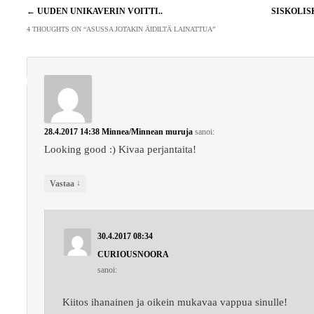
Artikkelien
←
UUDEN UNIKAVERIN VOITTI..
SISKOLI
selaus
4 THOUGHTS ON “
ASUSSA JOTAKIN ÄIDILTÄ LAINATTUA
”
28.4.2017 14:38
Minnea/Minnean muruja
sanoi:
Looking good :) Kivaa perjantaita!
↓
Vastaa
30.4.2017 08:34
CURIOUSNOORA
sanoi:
Kiitos ihanainen ja oikein mukavaa vappua sinulle!