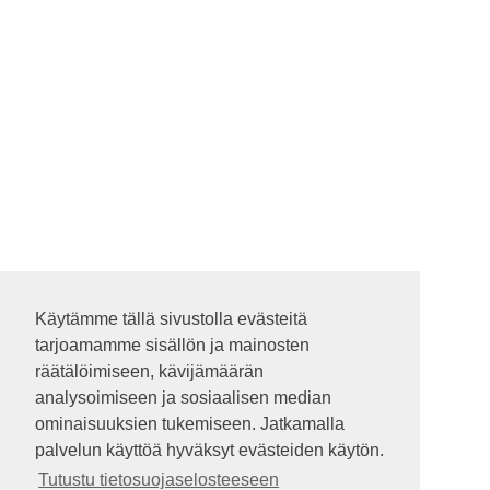
Käytämme tällä sivustolla evästeitä
Käytämme tällä sivustolla evästeitä
tarjoamamme sisällön ja mainosten
tarjoamamme sisällön ja mainosten
räätälöimiseen, kävijämäärän
räätälöimiseen, kävijämäärän
analysoimiseen ja sosiaalisen median
analysoimiseen ja sosiaalisen median
ominaisuuksien tukemiseen. Jatkamalla
ominaisuuksien tukemiseen. Jatkamalla
palvelun käyttöä hyväksyt evästeiden käytön.
palvelun käyttöä hyväksyt evästeiden käytön.
Tutustu tietosuojaselosteeseen
Tutustu tietosuojaselosteeseen