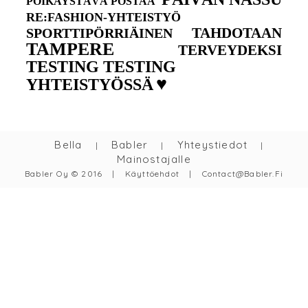
POIKAYSTÄVÄ POSTAA
RE:FASHION-YHTEISTYÖ
TAHDOTAAN
SPORTTIPÖRRIÄINEN
TAMPERE
TERVEYDEKSI
TESTING TESTING
♥
YHTEISTYÖSSÄ
Bella
Babler
Yhteystiedot
|
|
|
Mainostajalle
Babler Oy © 2016
|
Käyttöehdot
|
Contact@babler.fi