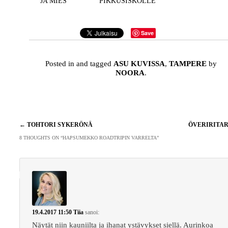
JA MIES
PIKKUSISKOLLE
Save
Posted in and tagged
ASU KUVISSA
,
TAMPERE
by
NOORA
.
Artikkelien
←
TOHTORI SYKERÖNÄ
ÖVERIRITA
selaus
8 THOUGHTS ON “
HAPSUMEKKO ROADTRIPIN VARRELTA
”
19.4.2017 11:50
Tiia
sanoi:
Näytät niin kauniilta ja ihanat ystävykset siellä. Aurinkoa