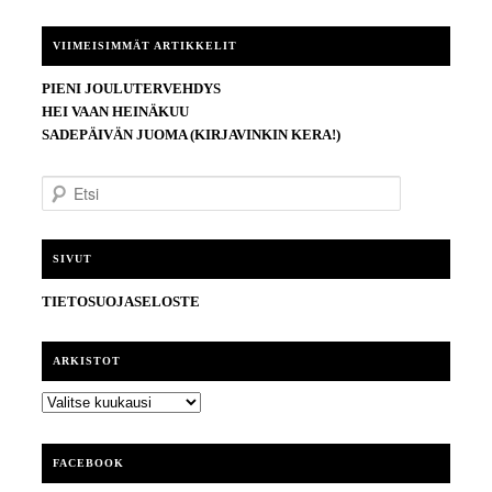
VIIMEISIMMÄT ARTIKKELIT
PIENI JOULUTERVEHDYS
HEI VAAN HEINÄKUU
SADEPÄIVÄN JUOMA (KIRJAVINKIN KERA!)
E
t
s
i
SIVUT
TIETOSUOJASELOSTE
ARKISTOT
ARKISTOT
FACEBOOK