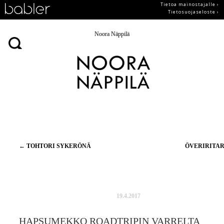
Tietoa mainostajalle ›
Tietosuojaseloste ›
Noora Näppilä
Artikkelien
←
TOHTORI SYKERÖNÄ
ÖVERIRITA
selaus
19.4.2017
HAPSUMEKKO ROADTRIPIN VARRELTA