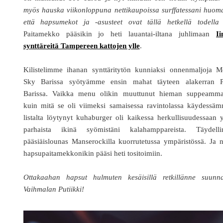
myös hauska viikonloppuna nettikaupoissa surffatessani huom
että hapsumekot ja -asusteet ovat tällä hetkellä todella 
Paitamekko pääsikin jo heti lauantai-iltana juhlimaan
Ii
synttäreitä Tampereen kattojen ylle
.
Kilistelimme ihanan synttäritytön kunniaksi onnenmaljoja M
Sky Barissa syötyämme ensin mahat täyteen alakerran P
Barissa. Vaikka menu olikin muuttunut hieman suppeamma
kuin mitä se oli viimeksi samaisessa ravintolassa käydessäm
listalta löytynyt kuhaburger oli kaikessa herkullisuudessaan 
parhaista ikinä syömistäni kalahamppareista. Täydelli
pääsiäislounas Manserockilla kuorrutetussa ympäristössä. Ja 
hapsupaitamekkonikin pääsi heti tositoimiin.
Ottakaahan hapsut hulmuten kesäisillä retkillänne suunna
Vaihmalan Putiikki!