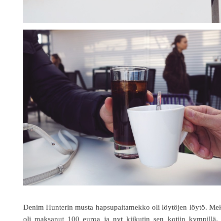
Denim Hunterin musta hapsupaitamekko oli löytöjen löytö. Me
oli maksanut 100 euroa ja nyt kiikutin sen kotiin kympillä.