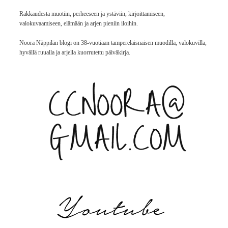
Rakkaudesta muotiin, perheeseen ja ystäviin, kirjoittamiseen,
valokuvaamiseen, elämään ja arjen pieniin iloihin.
Noora Näppilän blogi on 38-vuotiaan tamperelaisnaisen muodilla, valokuvilla,
hyvällä ruualla ja arjella kuorrutettu päiväkirja.