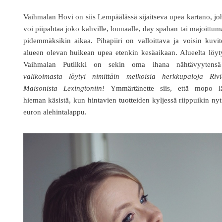
Vaihmalan Hovi on siis Lempäälässä sijaitseva upea kartano, j
voi piipahtaa joko kahville, lounaalle, day spahan tai majoittu
pidemmäksikin aikaa. Pihapiiri on valloittava ja voisin kuvit
alueen olevan huikean upea etenkin kesäaikaan. Alueelta löy
Vaihmalan Putiikki on sekin oma ihana nähtävyytens
valikoimasta löytyi nimittäin melkoisia herkkupaloja Rivi
Maisonista Lexingtoniin!
Ymmärtänette siis, että mopo lä
hieman käsistä, kun hintavien tuotteiden kyljessä riippuikin ny
euron alehintalappu.