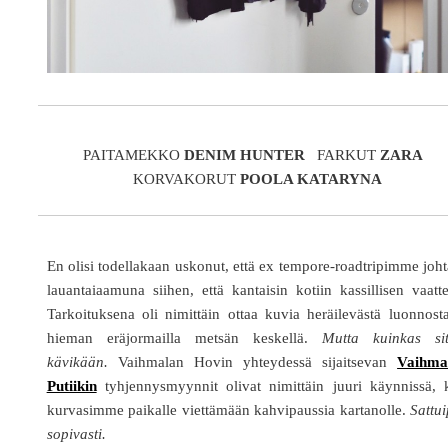
PAITAMEKKO
DENIM HUNTER
FARKUT
ZARA
KORVAKORUT
POOLA KATARYNA
En olisi todellakaan uskonut, että ex tempore-roadtripimme joht
lauantaiaamuna siihen, että kantaisin kotiin kassillisen vaatte
Tarkoituksena oli nimittäin ottaa kuvia heräilevästä luonnost
hieman eräjormailla metsän keskellä.
Mutta kuinkas sit
kävikään.
Vaihmalan Hovin yhteydessä sijaitsevan
Vaihma
Putiikin
tyhjennysmyynnit olivat nimittäin juuri käynnissä, 
kurvasimme paikalle viettämään kahvipaussia kartanolle.
Sattu
sopivasti.