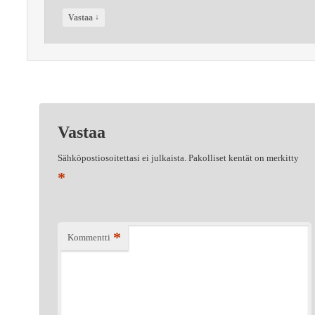
↓
Vastaa
Vastaa
Sähköpostiosoitettasi ei julkaista.
Pakolliset kentät on merkitty
*
*
Kommentti