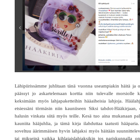
Lähipiirissämme juhlitaan tänä vuonna useampiakin häitä ja 
päässyt jo askartelemaan korttia niin tulevalle morsiolle k
keksimään myös lahjapaketteihin hääaiheisia lahjoja. Häälah
etsiessäni törmäsin niin kauniiseen Siksi tahdot-Hääkirjaan, 
halusin vinkata siitä myös teille. Kesä tuo aina mukanaan pa
kauniita hääjuhlia, ja tämä kirja ilahduttaa taatusti hääparia
soveltuu äärimmäisen hyvin lahjaksi myös häitään suunnittelev
tai mikseipä vaikka kihlajaislahjaksikin jos pariskunnalla o