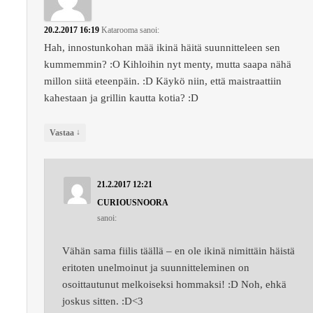
20.2.2017 16:19
Katarooma
sanoi:
Hah, innostunkohan mää ikinä häitä suunnitteleen sen
kummemmin? :O Kihloihin nyt menty, mutta saapa nähä
millon siitä eteenpäin. :D Käykö niin, että maistraattiin
kahestaan ja grillin kautta kotia? :D
↓
Vastaa
21.2.2017 12:21
CURIOUSNOORA
sanoi:
Vähän sama fiilis täällä – en ole ikinä nimittäin häistä
eritoten unelmoinut ja suunnitteleminen on
osoittautunut melkoiseksi hommaksi! :D Noh, ehkä
joskus sitten. :D<3