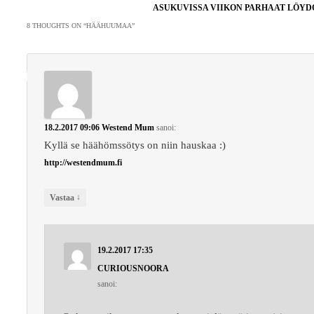
selaus
ASUKUVISSA VIIKON PARHAAT LÖY
8 THOUGHTS ON “
HÄÄHUUMAA
”
18.2.2017 09:06
Westend Mum
sanoi:
Kyllä se häähömssötys on niin hauskaa :)
http://westendmum.fi
↓
Vastaa
19.2.2017 17:35
CURIOUSNOORA
sanoi: