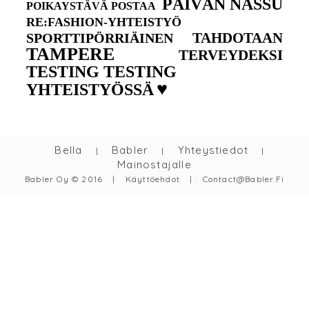
PÄIVÄN NASSU
POIKAYSTÄVÄ POSTAA
RE:FASHION-YHTEISTYÖ
TAHDOTAAN
SPORTTIPÖRRIÄINEN
TAMPERE
TERVEYDEKSI
TESTING TESTING
♥
YHTEISTYÖSSÄ
Bella
Babler
Yhteystiedot
|
|
|
Mainostajalle
Babler Oy © 2016
|
Käyttöehdot
|
Contact@babler.fi