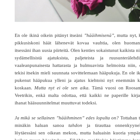
En ole ikinä oikein pitänyt itseäni
”hääihmisenä”
, mutta nyt,
pikkusiskoni häät lähenevät kovaa vauhtia, olen huoman
itsessäni ihan uusia piirteitä. Olen kenties sokaistunut kaikista ni
sydämellisistä ajatuksista, paljeteista ja ruusunterälehdis
vaaleanpunaisesta hattarasta ja hulmuavista helmoista niin, 
tekisi itsekin mieli suunnata sovittelemaan hääpukuja. En ole i
pukenut hääpukua ylleni ja ajatus kiehtoisi nyt enemmän k
koskaan.
Mutta nyt ei ole sen aika.
Tämä vuosi on Roosan
Veetrikin, enkä malta odottaa, että kaikki ne paperille kirja
ihanat hääsuunnitelmat muuttuvat todeksi.
Ja mikä se sellainen ”hääihminen” edes lopulta on?
Tottahan t
minäkin haluan sanoa
tahdon
ja tirauttaa onnenkyynel
löytäessäni sen oikean mekon, mutta haluaisin kuoria ympäri