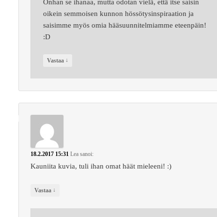
Onhan se ihanaa, mutta odotan vielä, että itse saisin
oikein semmoisen kunnon hössötysinspiraation ja
saisimme myös omia hääsuunnitelmiamme eteenpäin!
:D
↓
Vastaa
18.2.2017 15:31
Lea
sanoi:
Kauniita kuvia, tuli ihan omat häät mieleeni! :)
↓
Vastaa