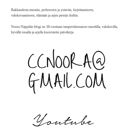
Rakkaudesta muotiin, perheeseen ja ystäviin, kirjoittamiseen,
valokuvaamiseen, elämään ja arjen pieniin iloihin.
Noora Näppilän blogi on 38-vuotiaan tamperelaisnaisen muodilla, valokuvilla,
hyvällä ruualla ja arjella kuorrutettu päiväkirja.