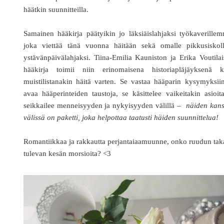
häätkin suunnitteilla.
Samainen hääkirja päätyikin jo läksiäislahjaksi työkaverille
joka viettää tänä vuonna häitään sekä omalle pikkusiskoll
ystävänpäivälahjaksi. Tiina-Emilia Kauniston ja Erika Voutila
hääkirja toimii niin erinomaisena historiapläjäyksenä k
muistilistanakin häitä varten. Se vastaa hääparin kysymyksii
avaa hääperinteiden taustoja, se käsittelee vaikeitakin asioit
seikkailee menneisyyden ja nykyisyyden välillä –
näiden kans
välissä on paketti, joka helpottaa taatusti häiden suunnittelua!
Romantiikkaa ja rakkautta perjantaiaamuunne, onko ruudun ta
tulevan kesän morsioita? <3