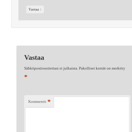
↓
Vastaa
Vastaa
Sähköpostiosoitettasi ei julkaista.
Pakolliset kentät on merkitty
*
*
Kommentti