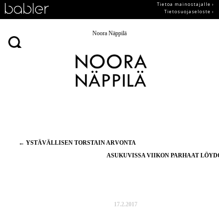
Tietoa mainostajalle ›
Tietosuojaseloste ›
Noora Näppilä
Artikkelien
←
YSTÄVÄLLISEN TORSTAIN ARVONTA
selaus
ASUKUVISSA VIIKON PARHAAT LÖY
17.2.2017