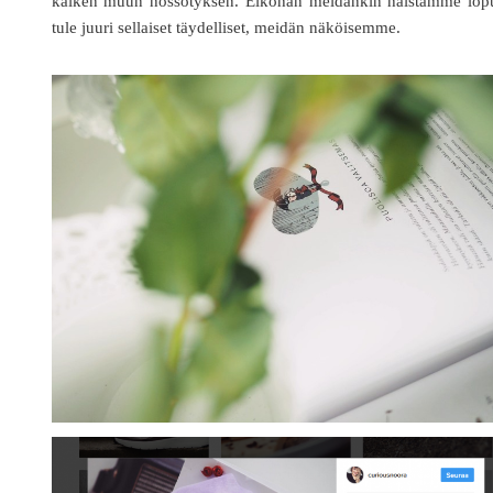
kaiken muun hössötyksen. Eiköhän meidänkin häistämme lopu
tule juuri sellaiset täydelliset, meidän näköisemme.