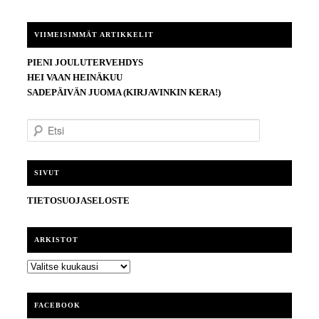
VIIMEISIMMÄT ARTIKKELIT
PIENI JOULUTERVEHDYS
HEI VAAN HEINÄKUU
SADEPÄIVÄN JUOMA (KIRJAVINKIN KERA!)
E
t
s
i
SIVUT
TIETOSUOJASELOSTE
ARKISTOT
ARKISTOT
FACEBOOK