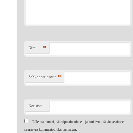
*
Nimi
*
Sähköpostiosoite
Kotisivu
Tallenna nimeni, sähköpostiosoitteeni ja kotisivuni tähän selaimeen
seuraavaa kommentointikertaa varten.