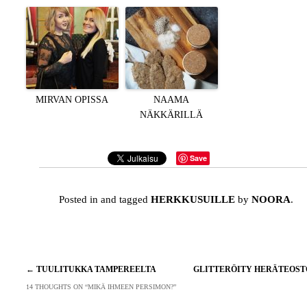
MIRVAN OPISSA
NAAMA
NÄKKÄRILLÄ
Save
Posted in and tagged
HERKKUSUILLE
by
NOORA
.
Artikkelien
←
TUULITUKKA TAMPEREELTA
GLITTERÖITY HERÄTEOS
selaus
14 THOUGHTS ON “
MIKÄ IHMEEN PERSIMON?
”