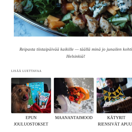
Reipasta tiistaipäivää kaikille — täällä minä jo junailen koht
Helsinkiä!
LISÄÄ LUETTAVAA
EPUN
MAANANTAIMOOD
KÄTYRIT
JOULUOSTOKSET
RIENSIVÄT APU