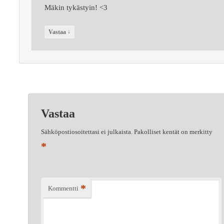
Mäkin tykästyin! <3
↓
Vastaa
Vastaa
Sähköpostiosoitettasi ei julkaista.
Pakolliset kentät on merkitty
*
*
Kommentti