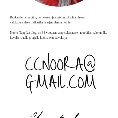
Rakkaudesta muotiin, perheeseen ja ystäviin, kirjoittamiseen,
valokuvaamiseen, elämään ja arjen pieniin iloihin.
Noora Näppilän blogi on 38-vuotiaan tamperelaisnaisen muodilla, valokuvilla,
hyvällä ruualla ja arjella kuorrutettu päiväkirja.