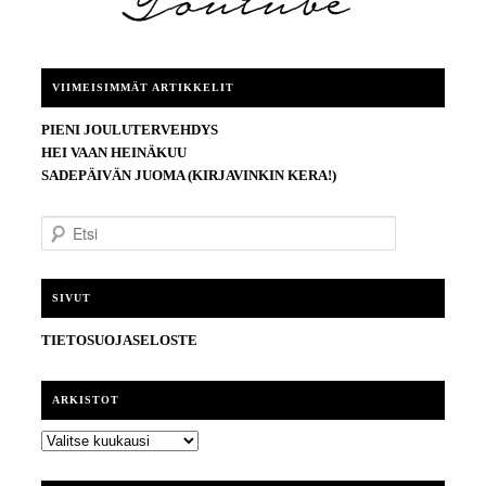
VIIMEISIMMÄT ARTIKKELIT
PIENI JOULUTERVEHDYS
HEI VAAN HEINÄKUU
SADEPÄIVÄN JUOMA (KIRJAVINKIN KERA!)
E
t
s
i
SIVUT
TIETOSUOJASELOSTE
ARKISTOT
ARKISTOT