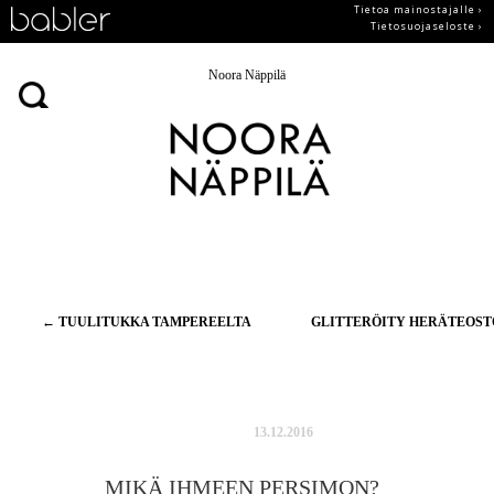
Tietoa mainostajalle ›
Tietosuojaseloste ›
Noora Näppilä
Artikkelien
←
TUULITUKKA TAMPEREELTA
GLITTERÖITY HERÄTEOS
selaus
13.12.2016
MIKÄ IHMEEN PERSIMON?