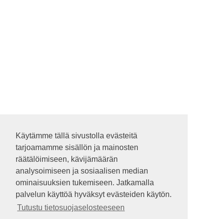
Käytämme tällä sivustolla evästeitä
Käytämme tällä sivustolla evästeitä
tarjoamamme sisällön ja mainosten
tarjoamamme sisällön ja mainosten
räätälöimiseen, kävijämäärän
räätälöimiseen, kävijämäärän
analysoimiseen ja sosiaalisen median
analysoimiseen ja sosiaalisen median
ominaisuuksien tukemiseen. Jatkamalla
ominaisuuksien tukemiseen. Jatkamalla
palvelun käyttöä hyväksyt evästeiden käytön.
palvelun käyttöä hyväksyt evästeiden käytön.
Tutustu tietosuojaselosteeseen
Tutustu tietosuojaselosteeseen