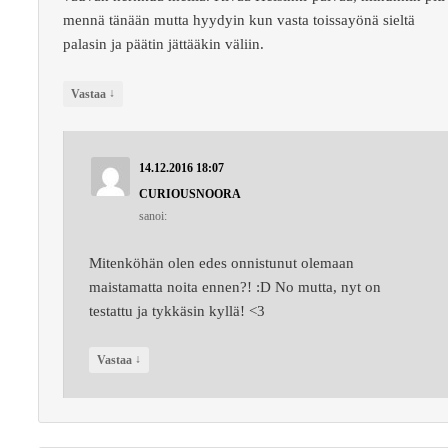
mennä tänään mutta hyydyin kun vasta toissayönä sieltä
palasin ja päätin jättääkin väliin.
↓
Vastaa
14.12.2016 18:07
CURIOUSNOORA
sanoi:
Mitenköhän olen edes onnistunut olemaan
maistamatta noita ennen?! :D No mutta, nyt on
testattu ja tykkäsin kyllä! <3
↓
Vastaa