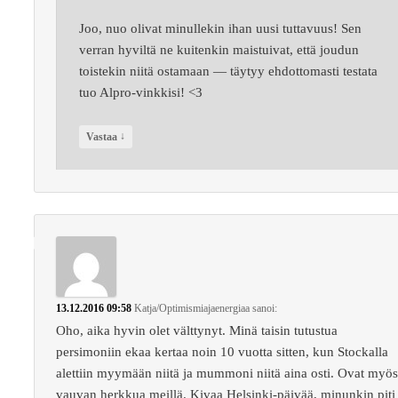
Joo, nuo olivat minullekin ihan uusi tuttavuus! Sen
verran hyviltä ne kuitenkin maistuivat, että joudun
toistekin niitä ostamaan — täytyy ehdottomasti testata
tuo Alpro-vinkkisi! <3
↓
Vastaa
13.12.2016 09:58
Katja/Optimismiajaenergiaa
sanoi:
Oho, aika hyvin olet välttynyt. Minä taisin tutustua
persimoniin ekaa kertaa noin 10 vuotta sitten, kun Stockalla
alettiin myymään niitä ja mummoni niitä aina osti. Ovat myö
vauvan herkkua meillä. Kivaa Helsinki-päivää, minunkin piti