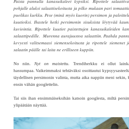
Paista pannulla kanasuikaleet kypsiksi. Ripottele salaattiv
pohjalle aluksi salaattisekoitusta ja pilko mukaan pari tomaatti
puolikas kurkku. Pese (minä myös kuorin) persimon ja paloittel
kuutioiksi. Ihastele hetki persimonin sisuksista löytyvää kaun
kuviointia. Ripottele kuutiot paistettujen kanasuikaleiden ka
salaattipedille. Murenna aurajuustoa salaattiin. Paahda pann
kevyesti valitsemaasi siemensekoitusta ja ripottele siemenet 
salaatin päälle tai laita ne erilliseen kuppiin.
No niin.
Nyt on maistettu.
Trendiherkku ei ollut laink
hassumpaa. Vaikeimmaksi tehtäväksi osoittautui kypsyysasteel
täydellisen persimonin valinta, mutta aika nappiin meni sekin,
ensin vähän googlettelin.
Tai siis ihan ensimmäiseksihän katsoin googlesta, miltä pers
ylipäätään näyttää.