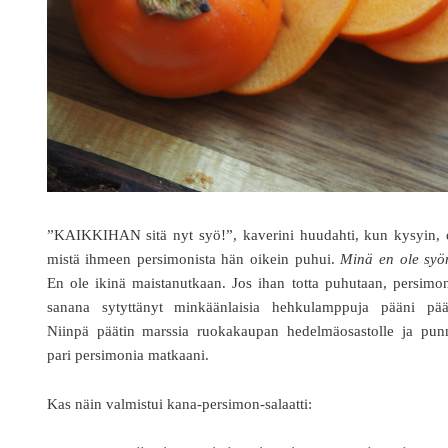
”KAIKKIHAN sitä nyt syö!”, kaverini huudahti, kun kysyin, e
mistä ihmeen persimonista hän oikein puhui.
Minä en ole syön
En ole ikinä maistanutkaan. Jos ihan totta puhutaan, persimo
sanana sytyttänyt minkäänlaisia hehkulamppuja pääni pääl
Niinpä päätin marssia ruokakaupan hedelmäosastolle ja punn
pari persimonia matkaani.
Kas näin valmistui kana-persimon-salaatti: