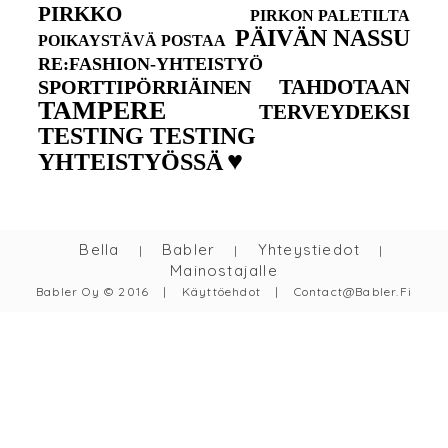
PIRKKO
PIRKON PALETILTA
PÄIVÄN NASSU
POIKAYSTÄVÄ POSTAA
RE:FASHION-YHTEISTYÖ
TAHDOTAAN
SPORTTIPÖRRIÄINEN
TAMPERE
TERVEYDEKSI
TESTING TESTING
♥
YHTEISTYÖSSÄ
Bella
Babler
Yhteystiedot
|
|
|
Mainostajalle
Babler Oy © 2016
|
Käyttöehdot
|
Contact@babler.fi