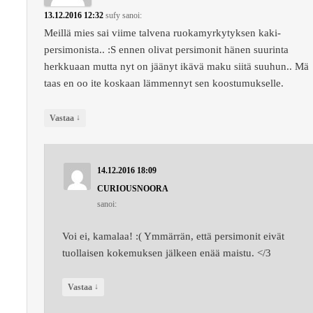
13.12.2016 12:32
sufy
sanoi:
Meillä mies sai viime talvena ruokamyrkytyksen kaki-
persimonista.. :S ennen olivat persimonit hänen suurinta
herkkuaan mutta nyt on jäänyt ikävä maku siitä suuhun.. Mä
taas en oo ite koskaan lämmennyt sen koostumukselle.
↓
Vastaa
14.12.2016 18:09
CURIOUSNOORA
sanoi:
Voi ei, kamalaa! :( Ymmärrän, että persimonit eivät
tuollaisen kokemuksen jälkeen enää maistu. </3
↓
Vastaa