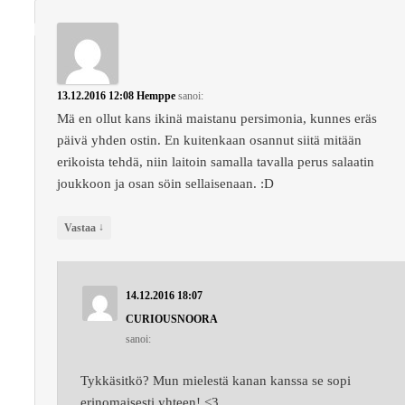
13.12.2016 12:08
Hemppe
sanoi:
Mä en ollut kans ikinä maistanu persimonia, kunnes eräs
päivä yhden ostin. En kuitenkaan osannut siitä mitään
erikoista tehdä, niin laitoin samalla tavalla perus salaatin
joukkoon ja osan söin sellaisenaan. :D
↓
Vastaa
14.12.2016 18:07
CURIOUSNOORA
sanoi:
Tykkäsitkö? Mun mielestä kanan kanssa se sopi
erinomaisesti yhteen! <3