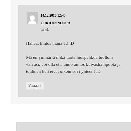
14.12.2016 12:45
CURIOUSNOORA
sanoi:
Hahaa, kiiitos ihana T.! :D
Mä en ymmärrä mikä tuota hiuspehkoa tuolloin
vaivasi; voi olla että aimo annos kuivashampoota ja
tuulinen keli eivät oikein sovi yhteen! :D
↓
Vastaa