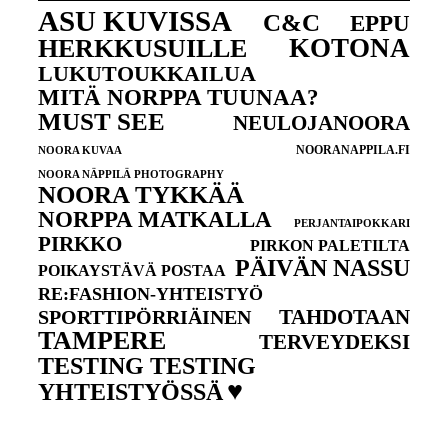
ASU KUVISSA
C&C
EPPU
KOTONA
HERKKUSUILLE
LUKUTOUKKAILUA
MITÄ NORPPA TUUNAA?
MUST SEE
NEULOJANOORA
NOORANAPPILA.FI
NOORA KUVAA
NOORA NÄPPILÄ PHOTOGRAPHY
NOORA TYKKÄÄ
NORPPA MATKALLA
PERJANTAIPOKKARI
PIRKKO
PIRKON PALETILTA
PÄIVÄN NASSU
POIKAYSTÄVÄ POSTAA
RE:FASHION-YHTEISTYÖ
TAHDOTAAN
SPORTTIPÖRRIÄINEN
TAMPERE
TERVEYDEKSI
TESTING TESTING
♥
YHTEISTYÖSSÄ