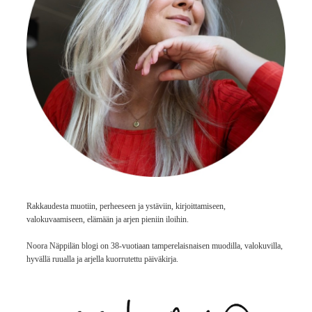
Rakkaudesta muotiin, perheeseen ja ystäviin, kirjoittamiseen,
valokuvaamiseen, elämään ja arjen pieniin iloihin.
Noora Näppilän blogi on 38-vuotiaan tamperelaisnaisen muodilla, valokuvilla,
hyvällä ruualla ja arjella kuorrutettu päiväkirja.