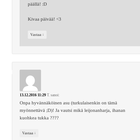
päällä! :D
Kivaa päivää! <3
↓
Vastaa
13.12.2016 11:29
T.
sanoi:
Onpa hyvännäköinen asu (turkulaisenkin on tämä
myönnettävä ;D)! Ja vautsi mikä leijonanharja, ihanan
kuohkea tukka ????
↓
Vastaa