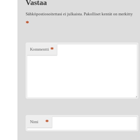
Vastaa
Sähköpostiosoitettasi ei julkaista.
Pakolliset kentät on merkitty
*
*
Kommentti
*
Nimi