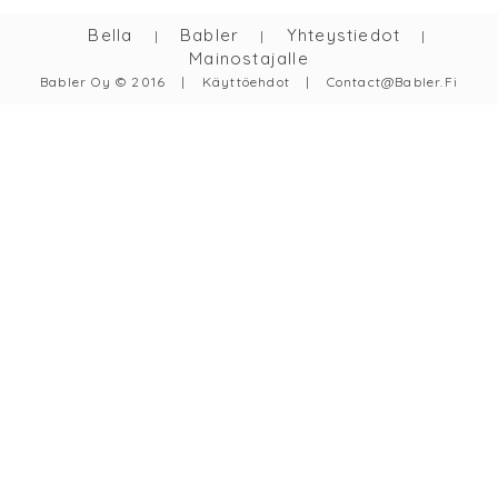
Bella
Babler
Yhteystiedot
|
|
|
Mainostajalle
Babler Oy © 2016
|
Käyttöehdot
|
Contact@babler.fi