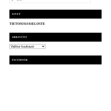
t
s
i
SIVUT
TIETOSUOJASELOSTE
ARKISTOT
ARKISTOT
FACEBOOK