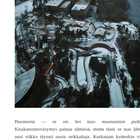
Huomenta —
se ois hei taas maanantain paik
Kisakatsomoväsymys painaa silmissä, mutta tästä se taas läh
uusi viikko täynnä uusia seikkailuja. Kurkataan kuitenkin v