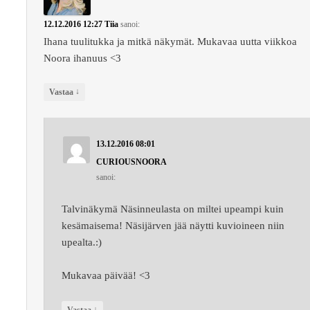
12.12.2016 12:27
Tiia
sanoi:
Ihana tuulitukka ja mitkä näkymät. Mukavaa uutta viikkoa
Noora ihanuus <3
↓
Vastaa
13.12.2016 08:01
CURIOUSNOORA
sanoi:
Talvinäkymä Näsinneulasta on miltei upeampi kuin
kesämaisema! Näsijärven jää näytti kuvioineen niin
upealta.:)
Mukavaa päivää! <3
↓
Vastaa