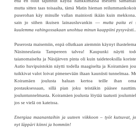
että en ollut tajunnut käydä hankkimassa itselleni samanlai
mutta sitten taas toisaalta, tämä Matin hieman reilummankoko
puserohan käy minulle vallan mainiosti ikään kuin mekkona.
sain jo siihen ikuisen lainausluvankin —
mutta paita ei 
kuulemma vahingossakaan unohtua minun kaappiini pysyvästi..
Puserosta maisemiin, enpä ollutkaan aiemmin käynyt ihastelem
Näsinneulasta Tampereen talvea! Kaupunki näytti tode
taianomaiselta ja Näsijärven pinta oli kuin taideteoksilla koriste
Autio huvipuistokin näytti todella maagiselta ja Koiramäen jo
tuikkivat valot loivat pimenevään iltaan kauniisti tunnelmaa. M
Koiramäen joulusta haluan kertoa teille ihan oma
postauksessaan, sillä pian joku teistäkin pääsee nauttim
jouluntunnelmasta. Koiramäen joulusta löytää taatusti joulumie
jos se vielä on kateissa.
Energiaa maanantaihin ja uuteen viikkoon – työt kutsuvat, j
nyt läppäri kiinni ja hommiin!