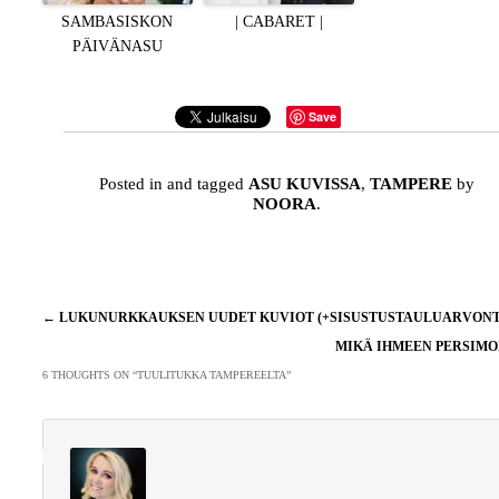
SAMBASISKON
| CABARET |
PÄIVÄNASU
Save
Posted in and tagged
ASU KUVISSA
,
TAMPERE
by
NOORA
.
Artikkelien
←
LUKUNURKKAUKSEN UUDET KUVIOT (+SISUSTUSTAULUARVONT
selaus
MIKÄ IHMEEN PERSIM
6 THOUGHTS ON “
TUULITUKKA TAMPEREELTA
”