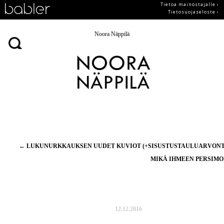
Tietoa mainostajalle ›
Tietosuojaseloste ›
Noora Näppilä
Artikkelien
←
LUKUNURKKAUKSEN UUDET KUVIOT (+SISUSTUSTAULUARVONT
selaus
MIKÄ IHMEEN PERSIM
12.12.2016