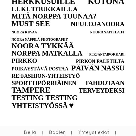
KOTONA
HERKKUSUILLE
LUKUTOUKKAILUA
MITÄ NORPPA TUUNAA?
MUST SEE
NEULOJANOORA
NOORANAPPILA.FI
NOORA KUVAA
NOORA NÄPPILÄ PHOTOGRAPHY
NOORA TYKKÄÄ
NORPPA MATKALLA
PERJANTAIPOKKARI
PIRKKO
PIRKON PALETILTA
PÄIVÄN NASSU
POIKAYSTÄVÄ POSTAA
RE:FASHION-YHTEISTYÖ
TAHDOTAAN
SPORTTIPÖRRIÄINEN
TAMPERE
TERVEYDEKSI
TESTING TESTING
♥
YHTEISTYÖSSÄ
Bella
Babler
Yhteystiedot
|
|
|