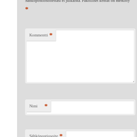
Sähköpostiosoitettasi ei julkaista.
Pakolliset kentät on merkitty
*
*
Kommentti
*
Nimi
*
Sähköpostiosoite