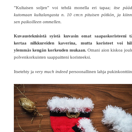
”Kultaisen soljen” voi tehdä monella eri tapaa;
itse pääd
kutomaan kultalangasta n. 10 cm:n pituisen pötkön, ja kiinn
sen paikoilleen ommellen.
Kuvausteknisistä syistä kuvasin omat saapaskoristeeni tä
kertaa nilkkureiden kaverina, mutta koristeet voi hil
ylemmäs kengän korkeuden mukaan.
Omani aion kiskoa joul
polvenkorkuisten saappaitteni koristeeksi.
Itsetehty ja
very much indeed
persoonallinen lahja pukinkonttiin