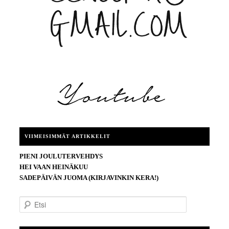
VIIMEISIMMÄT ARTIKKELIT
PIENI JOULUTERVEHDYS
HEI VAAN HEINÄKUU
SADEPÄIVÄN JUOMA (KIRJAVINKIN KERA!)
E
t
s