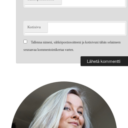
Kotisivu
Tallenna nimeni, sähköpostiosoitteeni ja kotisivuni tähän selaimeen
seuraavaa kommentointikertaa varten.