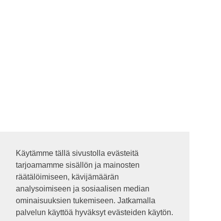
Käytämme tällä sivustolla evästeitä
Käytämme tällä sivustolla evästeitä
tarjoamamme sisällön ja mainosten
tarjoamamme sisällön ja mainosten
räätälöimiseen, kävijämäärän
räätälöimiseen, kävijämäärän
analysoimiseen ja sosiaalisen median
analysoimiseen ja sosiaalisen median
ominaisuuksien tukemiseen. Jatkamalla
ominaisuuksien tukemiseen. Jatkamalla
palvelun käyttöä hyväksyt evästeiden käytön.
palvelun käyttöä hyväksyt evästeiden käytön.