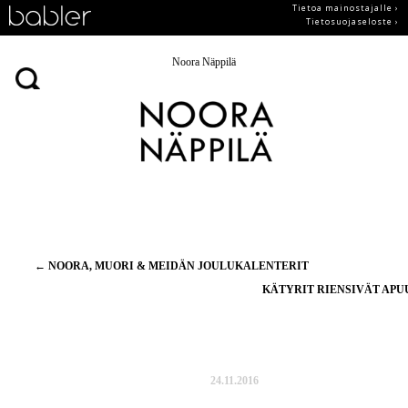
Tietoa mainostajalle ›
Tietosuojaseloste ›
Noora Näppilä
Artikkelien
←
NOORA, MUORI & MEIDÄN JOULUKALENTERIT
selaus
KÄTYRIT RIENSIVÄT AP
24.11.2016