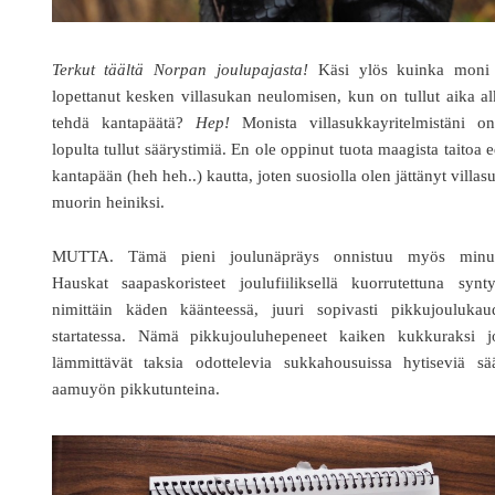
Terkut täältä Norpan joulupajasta!
Käsi ylös kuinka moni
lopettanut kesken villasukan neulomisen, kun on tullut aika a
tehdä kantapäätä?
Hep!
Monista villasukkayritelmistäni on
lopulta tullut säärystimiä. En ole oppinut tuota maagista taitoa 
kantapään (heh heh..) kautta, joten suosiolla olen jättänyt villas
muorin heiniksi.
MUTTA. Tämä pieni joulunäpräys onnistuu myös minul
Hauskat saapaskoristeet joulufiiliksellä kuorrutettuna synt
nimittäin käden käänteessä, juuri sopivasti pikkujoulukau
startatessa. Nämä pikkujouluhepeneet kaiken kukkuraksi j
lämmittävät taksia odottelevia sukkahousuissa hytiseviä sää
aamuyön pikkutunteina.