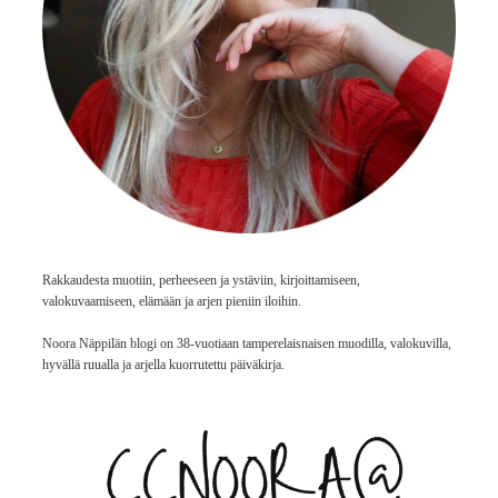
Rakkaudesta muotiin, perheeseen ja ystäviin, kirjoittamiseen,
valokuvaamiseen, elämään ja arjen pieniin iloihin.
Noora Näppilän blogi on 38-vuotiaan tamperelaisnaisen muodilla, valokuvilla,
hyvällä ruualla ja arjella kuorrutettu päiväkirja.