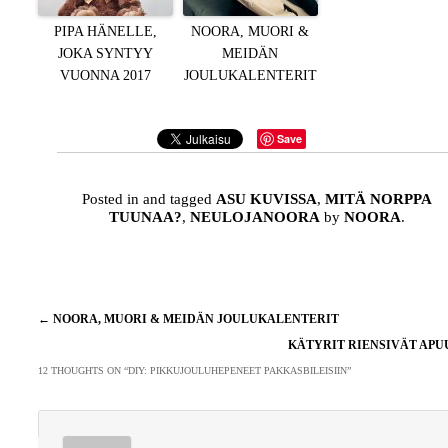
PIPA HÄNELLE,
NOORA, MUORI &
JOKA SYNTYY
MEIDÄN
VUONNA 2017
JOULUKALENTERIT
Save
Posted in and tagged
ASU KUVISSA
,
MITÄ NORPPA
TUUNAA?
,
NEULOJANOORA
by
NOORA
.
Artikkelien
←
NOORA, MUORI & MEIDÄN JOULUKALENTERIT
selaus
KÄTYRIT RIENSIVÄT AP
12 THOUGHTS ON “
DIY: PIKKUJOULUHEPENEET PAKKASBILEISIIN
”