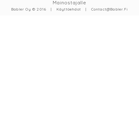
Mainostajalle
Babler Oy © 2016
|
Käyttöehdot
|
Contact@babler.fi