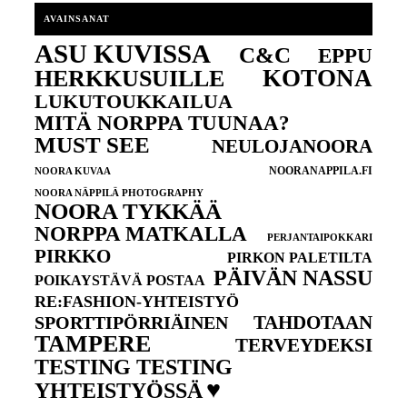
AVAINSANAT
ASU KUVISSA
C&C
EPPU
KOTONA
HERKKUSUILLE
LUKUTOUKKAILUA
MITÄ NORPPA TUUNAA?
MUST SEE
NEULOJANOORA
NOORANAPPILA.FI
NOORA KUVAA
NOORA NÄPPILÄ PHOTOGRAPHY
NOORA TYKKÄÄ
NORPPA MATKALLA
PERJANTAIPOKKARI
PIRKKO
PIRKON PALETILTA
PÄIVÄN NASSU
POIKAYSTÄVÄ POSTAA
RE:FASHION-YHTEISTYÖ
TAHDOTAAN
SPORTTIPÖRRIÄINEN
TAMPERE
TERVEYDEKSI
TESTING TESTING
♥
YHTEISTYÖSSÄ