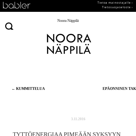
Tietoa mainostajalle ›
Tietosuojaseloste ›
Noora Näppilä
Artikkelien
←
KUMMITTELUA
EPÄONNINEN TA
selaus
3.11.2016
TYTTÖENERGIAA PIMEÄÄN SYKSYYN