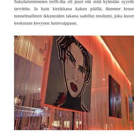
Sukulaismimmien treffi-ilta oli juuri sitä mitä kylmään syysil
tarvittiin. Ja kuin kirsikkana kakun päällä, iltamme kruun
tunnelmallinen ikkunoiden takana sadellut ensilumi, joka kuorr
keskustan kevyeen lumivaippaan.