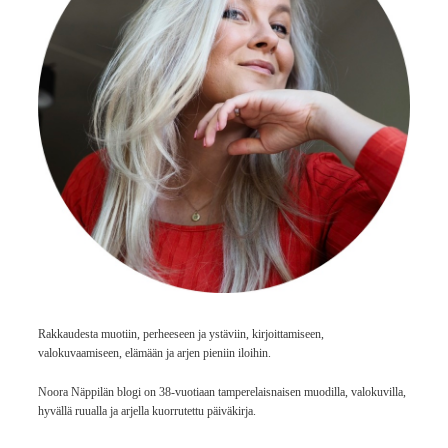
Rakkaudesta muotiin, perheeseen ja ystäviin, kirjoittamiseen,
valokuvaamiseen, elämään ja arjen pieniin iloihin.
Noora Näppilän blogi on 38-vuotiaan tamperelaisnaisen muodilla, valokuvilla,
hyvällä ruualla ja arjella kuorrutettu päiväkirja.