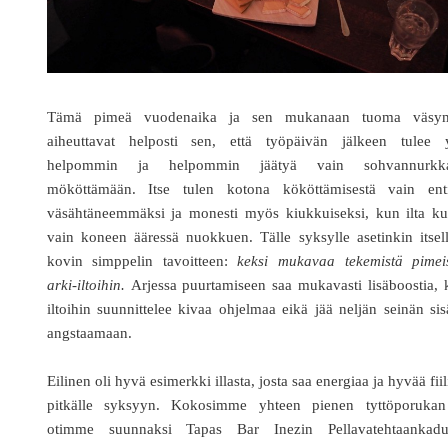
Tämä pimeä vuodenaika ja sen mukanaan tuoma väsy
aiheuttavat helposti sen, että työpäivän jälkeen tulee 
helpommin ja helpommin jäätyä vain sohvannurkk
mököttämään. Itse tulen kotona kököttämisestä vain enti
väsähtäneemmäksi ja monesti myös kiukkuiseksi, kun ilta ku
vain koneen ääressä nuokkuen. Tälle syksylle asetinkin itsel
kovin simppelin tavoitteen:
keksi mukavaa tekemistä pimeis
arki-iltoihin.
Arjessa puurtamiseen saa mukavasti lisäboostia,
iltoihin suunnittelee kivaa ohjelmaa eikä jää neljän seinän si
angstaamaan.
Eilinen oli hyvä esimerkki illasta, josta saa energiaa ja hyvää fiil
pitkälle syksyyn. Kokosimme yhteen pienen tyttöporukan
otimme suunnaksi Tapas Bar Inezin Pellavatehtaankadul