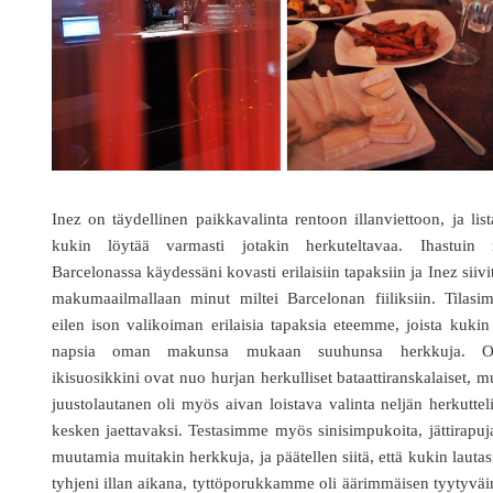
Inez on täydellinen paikkavalinta rentoon illanviettoon, ja list
kukin löytää varmasti jotakin herkuteltavaa. Ihastuin i
Barcelonassa käydessäni kovasti erilaisiin tapaksiin ja Inez siivi
makumaailmallaan minut miltei Barcelonan fiiliksiin. Tilasi
eilen ison valikoiman erilaisia tapaksia eteemme, joista kukin
napsia oman makunsa mukaan suuhunsa herkkuja. 
ikisuosikkini ovat nuo hurjan herkulliset bataattiranskalaiset, m
juustolautanen oli myös aivan loistava valinta neljän herkuttel
kesken jaettavaksi. Testasimme myös sinisimpukoita, jättirapuj
muutamia muitakin herkkuja, ja päätellen siitä, että kukin lautas
tyhjeni illan aikana, tyttöporukkamme oli äärimmäisen tyytyvä