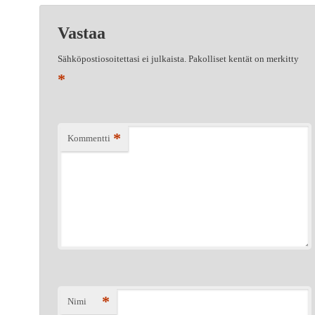
Vastaa
Sähköpostiosoitettasi ei julkaista.
Pakolliset kentät on merkitty
*
*
Kommentti
*
Nimi