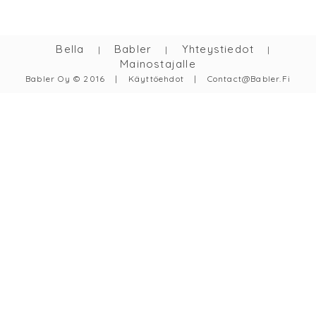
Bella
Babler
Yhteystiedot
|
|
|
Mainostajalle
Babler Oy © 2016
|
Käyttöehdot
|
Contact@babler.fi