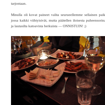
tarjontaan.
Minulla oli kovat paineet valita seurueellemme sellainen pai
jossa kaikki viihtyisivät, mutta päätellen iloisesta puheensorin
ja lautasilta katoavista herkuista — ONNISTUIN! ;)