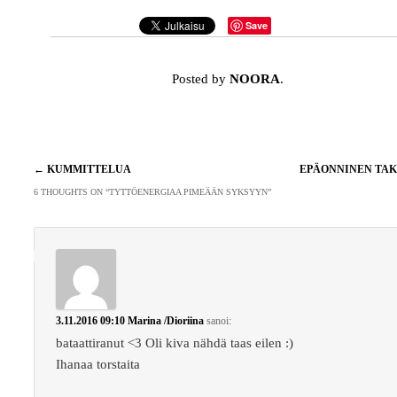
Save
Posted by
NOORA
.
Artikkelien
←
KUMMITTELUA
EPÄONNINEN TA
selaus
6 THOUGHTS ON “
TYTTÖENERGIAA PIMEÄÄN SYKSYYN
”
3.11.2016 09:10
Marina /Dioriina
sanoi:
bataattiranut <3 Oli kiva nähdä taas eilen :)
Ihanaa torstaita