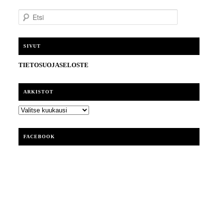
E
t
s
i
SIVUT
TIETOSUOJASELOSTE
ARKISTOT
ARKISTOT
FACEBOOK