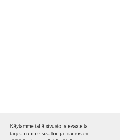
Käytämme tällä sivustolla evästeitä
Käytämme tällä sivustolla evästeitä
tarjoamamme sisällön ja mainosten
tarjoamamme sisällön ja mainosten