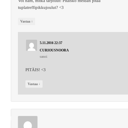
Voi nam, mitkä tarjoilut! Pitäiskö meidän pitää
tuplatreffipikkujoulut? <3
↓
Vastaa
5.11.2016 22:37
CURIOUSNOORA
sanoi:
PITÄIS! <3
↓
Vastaa