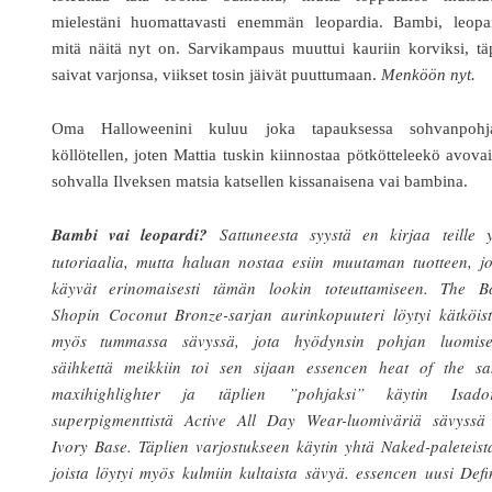
mielestäni huomattavasti enemmän leopardia. Bambi, leopar
mitä näitä nyt on. Sarvikampaus muuttui kauriin korviksi, tä
saivat varjonsa, viikset tosin jäivät puuttumaan.
Menköön nyt.
Oma Halloweenini kuluu joka tapauksessa sohvanpohja
köllötellen, joten Mattia tuskin kiinnostaa pötkötteleekö avov
sohvalla Ilveksen matsia katsellen kissanaisena vai bambina.
Bambi vai leopardi?
Sattuneesta syystä en kirjaa teille y
tutoriaalia, mutta haluan nostaa esiin muutaman tuotteen, j
käyvät erinomaisesti tämän lookin toteuttamiseen. The B
Shopin Coconut Bronze-sarjan aurinkopuuteri löytyi kätköist
myös tummassa sävyssä, jota hyödynsin pohjan luomise
säihkettä meikkiin toi sen sijaan essencen heat of the sa
maxihighlighter ja täplien ”pohjaksi” käytin Isado
superpigmenttistä Active All Day Wear-luomiväriä sävyssä
Ivory Base. Täplien varjostukseen käytin yhtä Naked-paleteist
joista löytyi myös kulmiin kultaista sävyä. essencen uusi Def