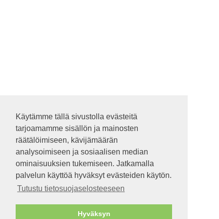
Käytämme tällä sivustolla evästeitä
Käytämme tällä sivustolla evästeitä
tarjoamamme sisällön ja mainosten
tarjoamamme sisällön ja mainosten
räätälöimiseen, kävijämäärän
räätälöimiseen, kävijämäärän
analysoimiseen ja sosiaalisen median
analysoimiseen ja sosiaalisen median
ominaisuuksien tukemiseen. Jatkamalla
ominaisuuksien tukemiseen. Jatkamalla
palvelun käyttöä hyväksyt evästeiden käytön.
palvelun käyttöä hyväksyt evästeiden käytön.
Tutustu tietosuojaselosteeseen
Tutustu tietosuojaselosteeseen
Hyväksyn
Hyväksyn