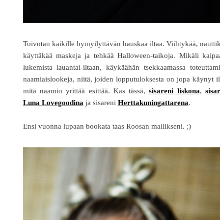
Toivotan kaikille hymyilyttävän hauskaa iltaa. Viihtykää, nautti
käyttäkää maskeja ja tehkää Halloween-taikoja. Mikäli kaipa
lukemista lauantai-iltaan, käykäähän tsekkaamassa toteuttam
naamiaislookeja, niitä, joiden lopputuloksesta on jopa käynyt i
mitä naamio yrittää esittää. Kas tässä,
sisareni liskona
,
sisa
Luna Lovegoodina
ja sisareni
Herttakuningattarena
.
Ensi vuonna lupaan bookata taas Roosan mallikseni. ;)