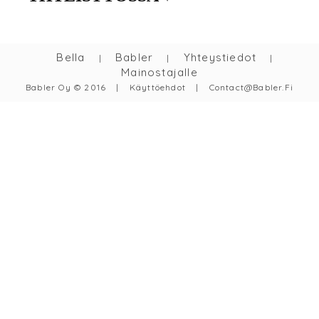
Bella
Babler
Yhteystiedot
|
|
|
Mainostajalle
Babler Oy © 2016
|
Käyttöehdot
|
Contact@babler.fi