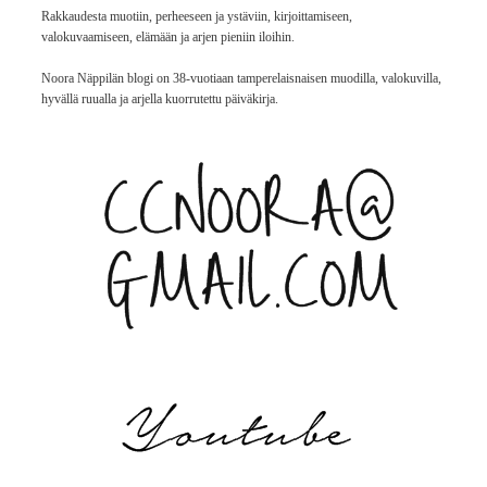
Rakkaudesta muotiin, perheeseen ja ystäviin, kirjoittamiseen,
valokuvaamiseen, elämään ja arjen pieniin iloihin.
Noora Näppilän blogi on 38-vuotiaan tamperelaisnaisen muodilla, valokuvilla,
hyvällä ruualla ja arjella kuorrutettu päiväkirja.