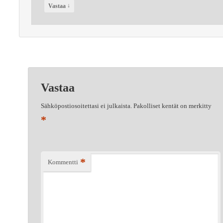
↓
Vastaa
Vastaa
Sähköpostiosoitettasi ei julkaista.
Pakolliset kentät on merkitty
*
*
Kommentti