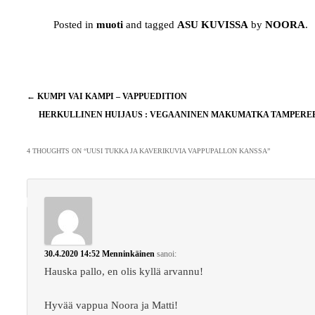
Posted in
muoti
and tagged
ASU KUVISSA
by
NOORA
.
Artikkelien
←
KUMPI VAI KAMPI – VAPPUEDITION
selaus
HERKULLINEN HUIJAUS : VEGAANINEN MAKUMATKA TAMPERE
4 THOUGHTS ON “
UUSI TUKKA JA KAVERIKUVIA VAPPUPALLON KANSSA
”
30.4.2020 14:52
Menninkäinen
sanoi:
Hauska pallo, en olis kyllä arvannu!
Hyvää vappua Noora ja Matti!