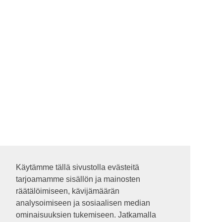
Käytämme tällä sivustolla evästeitä
Käytämme tällä sivustolla evästeitä
tarjoamamme sisällön ja mainosten
tarjoamamme sisällön ja mainosten
räätälöimiseen, kävijämäärän
räätälöimiseen, kävijämäärän
analysoimiseen ja sosiaalisen median
analysoimiseen ja sosiaalisen median
ominaisuuksien tukemiseen. Jatkamalla
ominaisuuksien tukemiseen. Jatkamalla