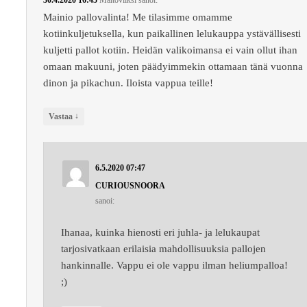
Mainio pallovalinta! Me tilasimme omamme
kotiinkuljetuksella, kun paikallinen lelukauppa ystävällisesti
kuljetti pallot kotiin. Heidän valikoimansa ei vain ollut ihan
omaan makuuni, joten päädyimmekin ottamaan tänä vuonna
dinon ja pikachun. Iloista vappua teille!
↓
Vastaa
6.5.2020 07:47
CURIOUSNOORA
sanoi:
Ihanaa, kuinka hienosti eri juhla- ja lelukaupat
tarjosivatkaan erilaisia mahdollisuuksia pallojen
hankinnalle. Vappu ei ole vappu ilman heliumpalloa!
;)