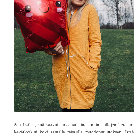
Sen lisäksi, että saavuin maanantaina kotiin pallojen kera, 
kevätlookini koki samalla reissulla muodonmuutoksen. Istah