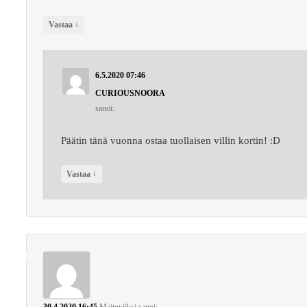
↓
Vastaa
6.5.2020 07:46
CURIOUSNOORA
sanoi:
Päätin tänä vuonna ostaa tuollaisen villin kortin! :D
↓
Vastaa
30.4.2020 16:45
Maitoviiksi
sanoi: