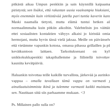
pitkästä aikaa Umpun penkkiin ja sain käynnillä kaipaama
piristystä;
sen lisäksi, että rakastan uusia vaaleampia hiuksiani,
myös enemmän kuin virkistävää jutella pari tuntia kaverin kan
Maski naamalla tietysti, mutta elämä tuntui hetken ai
normaalimmalta kuin pitkiin aikoihin. Valehtelisin jos väittäi
ettei sosiaalisten kontaktien vähyys alkaisi jo kiristää omi
hermojani, mutta hyvin tässä vielä jaksaa. Meille on päivänsel
että vietämme vapunkin kotona, omassa pihassa grillaillen ja p
kevätkuntoon laittaen. Tarkoituksenani on kyl
unikkokukkapenkki takapihallemme ja fiilistellä toivottava
kauniita kevätpäiviä.
Haluankin toivottaa teille kaikille turvallista, järkevää ja aurinko
vappua –
omalla tavallaan tämä vappu on varmasti y
ainutlaatuisimmista ikinä ja tulemme varmasti kaikki muista
sen.
Nautitaan siitä siis parhaamme mukaan.
<3
Ps. Millainen pallo sulla on?