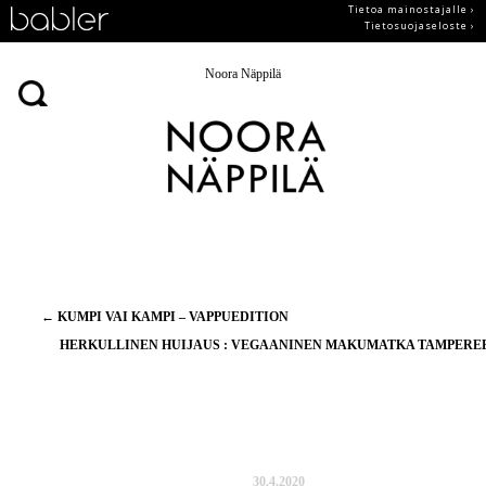
Tietoa mainostajalle ›
Tietosuojaseloste ›
Noora Näppilä
Artikkelien
←
KUMPI VAI KAMPI – VAPPUEDITION
selaus
HERKULLINEN HUIJAUS : VEGAANINEN MAKUMATKA TAMPERE
30.4.2020