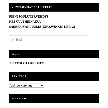
VIIMEISIMMÄT ARTIKKELIT
PIENI JOULUTERVEHDYS
HEI VAAN HEINÄKUU
SADEPÄIVÄN JUOMA (KIRJAVINKIN KERA!)
E
t
s
i
SIVUT
TIETOSUOJASELOSTE
ARKISTOT
ARKISTOT
FACEBOOK