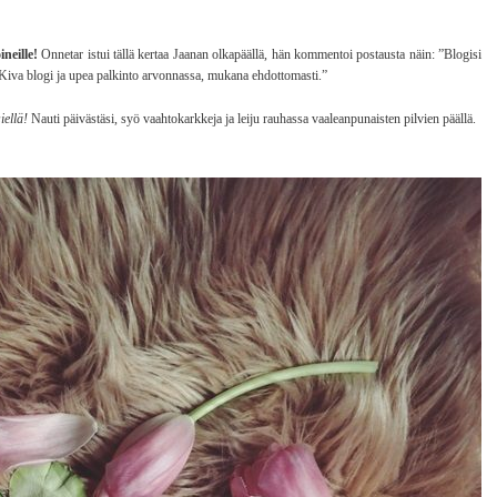
neille!
Onnetar istui tällä kertaa Jaanan olkapäällä, hän kommentoi postausta näin: ”Blogisi
iva blogi ja upea palkinto arvonnassa, mukana ehdottomasti.”
iellä!
Nauti päivästäsi, syö vaahtokarkkeja ja leiju rauhassa vaaleanpunaisten pilvien päällä.