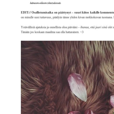
häneen olleen yhteydessä.
EDIT:// Osallistumisaika on päättynyt – suuri kiitos kaikille kommentoi
on minulle uusi tuttavuus, päädyin tänne yhden kivan mekkokuvan tuomana. K
Ystävällisiä ajatuksia ja onnellista oloa päivääsi –
ihanaa, että juuri sinä olet s
Tänään jos koskaan maailma saa olla hattarainen. <3