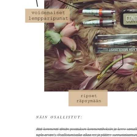
N Ä I N O S A L L I S T U T :
Jätä kommentti tämän postauksen kommenttiboksiin ja kerro samalla
tupla-arvan!). Osallistumisaika alkaa nyt ja päättyy sunnuntaiaamuna