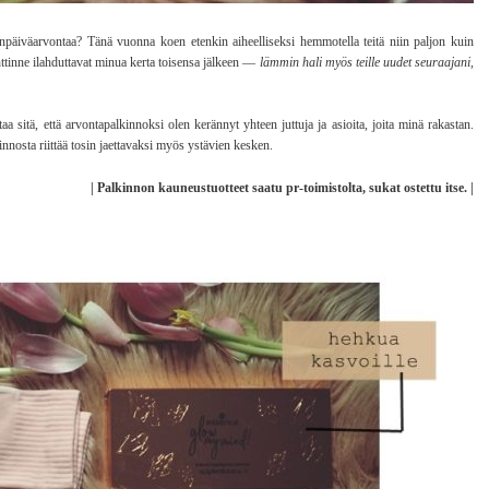
ävänpäiväarvontaa? Tänä vuonna koen etenkin aiheelliseksi hemmotella teitä niin paljon kuin
tinne ilahduttavat minua kerta toisensa jälkeen —
lämmin hali myös teille uudet seuraajani,
aa sitä, että arvontapalkinnoksi olen kerännyt yhteen juttuja ja asioita, joita minä rakastan.
sta riittää tosin jaettavaksi myös ystävien kesken.
| Palkinnon kauneustuotteet saatu pr-toimistolta, sukat ostettu itse. |