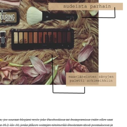
, jos seuraat blogiani myös joko Facebookissa tai Instagramissa (näin ollen saat
 16.2. klo 10, jonka jälkeen voittajan nimimerkki ilmoitetaan tässä postauksessa ja