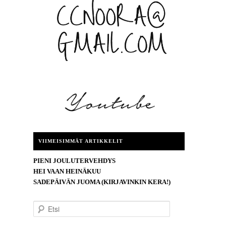
VIIMEISIMMÄT ARTIKKELIT
PIENI JOULUTERVEHDYS
HEI VAAN HEINÄKUU
SADEPÄIVÄN JUOMA (KIRJAVINKIN KERA!)
E
t
s