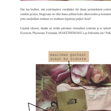
Ette kai luulleet, että ystävänpäivä vierähtäisi ohi ilman perinteikästä yst
suinkin pystyn; blogissani on ollut ihana pöhinä koko alkuvuoden ja komment
joita analytiikan mukaan on matkaan hypännyt paljon lisää!
Löpinät sikseen, tänään on teidän päivänne virtuaaliset ystäväni ja se tarkoitt
Essenceä, Physicians Formulaa, MAKETHEMAKE’a ja Sidostetta siis! Palkinno