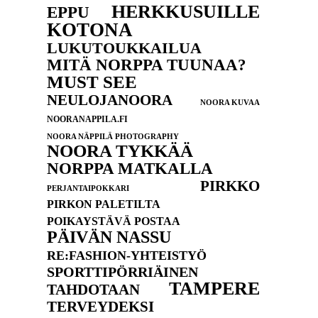
HERKKUSUILLE
EPPU
KOTONA
LUKUTOUKKAILUA
MITÄ NORPPA TUUNAA?
MUST SEE
NEULOJANOORA
NOORA KUVAA
NOORANAPPILA.FI
NOORA NÄPPILÄ PHOTOGRAPHY
NOORA TYKKÄÄ
NORPPA MATKALLA
PIRKKO
PERJANTAIPOKKARI
PIRKON PALETILTA
POIKAYSTÄVÄ POSTAA
PÄIVÄN NASSU
RE:FASHION-YHTEISTYÖ
SPORTTIPÖRRIÄINEN
TAMPERE
TAHDOTAAN
TERVEYDEKSI