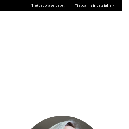
Tietosuojaseloste ›
Tietoa mainostajalle ›