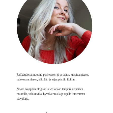
Rakkaudesta muotiin, perheeseen ja ystäviin, kirjoittamiseen,
valokuvaamiseen, elämään ja arjen pieniin iloihin.
Noora Näppilän blogi on 38-vuotiaan tamperelaisnaisen
muodilla, valokuvilla, hyvällä ruualla ja arjella kuorrutettu
päiväkirja.