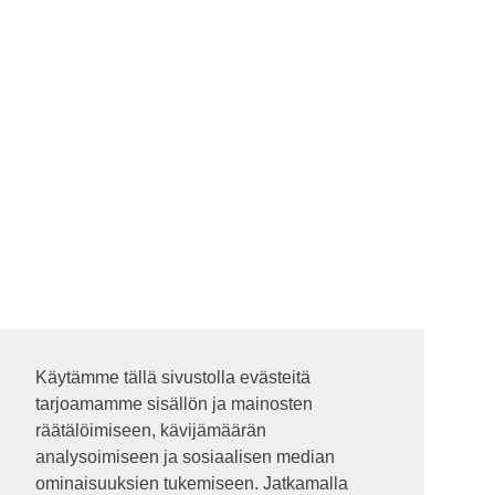
Käytämme tällä sivustolla evästeitä
Käytämme tällä sivustolla evästeitä
tarjoamamme sisällön ja mainosten
tarjoamamme sisällön ja mainosten
räätälöimiseen, kävijämäärän
räätälöimiseen, kävijämäärän
analysoimiseen ja sosiaalisen median
analysoimiseen ja sosiaalisen median
ominaisuuksien tukemiseen. Jatkamalla
ominaisuuksien tukemiseen. Jatkamalla