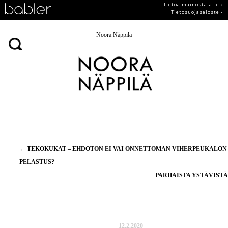
Tietoa mainostajalle ›
Tietosuojaseloste ›
Noora Näppilä
Artikkelien
←
TEKOKUKAT – EHDOTON EI VAI ONNETTOMAN VIHERPEUKALON
selaus
PELASTUS?
PARHAISTA YSTÄVIST
12.2.2020