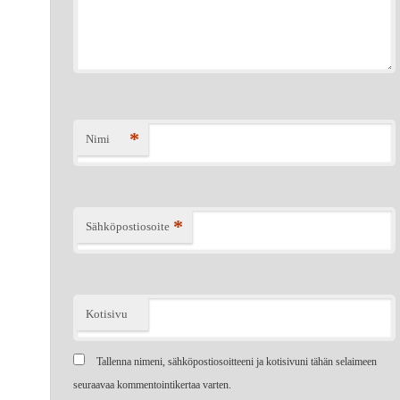
*
Nimi
*
Sähköpostiosoite
Kotisivu
Tallenna nimeni, sähköpostiosoitteeni ja kotisivuni tähän selaimeen
seuraavaa kommentointikertaa varten.