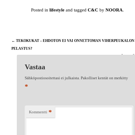
Posted in
lifestyle
and tagged
C&C
by
NOORA
.
Artikkelien
←
TEKOKUKAT – EHDOTON EI VAI ONNETTOMAN VIHERPEUKALON
selaus
PELASTUS?
PARHAISTA YSTÄVIST
Vastaa
Sähköpostiosoitettasi ei julkaista.
Pakolliset kentät on merkitty
*
*
Kommentti