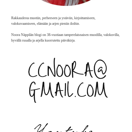
Rakkaudesta muotiin, perheeseen ja ystäviin, kirjoittamiseen,
valokuvaamiseen, elämään ja arjen pieniin iloihin.
Noora Näppilän blogi on 38-vuotiaan tamperelaisnaisen muodilla, valokuvilla,
hyvällä ruualla ja arjella kuorrutettu päiväkirja.