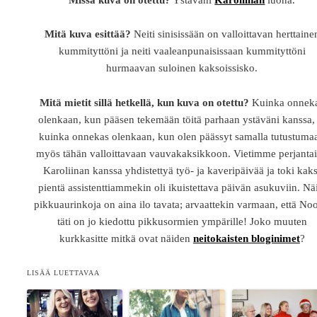
Missä kuva on otettu?
Ystäväni
Karoliinan
luona.
Mitä kuva esittää?
Neiti sinisissään on valloittavan herttaine
kummityttöni ja neiti vaaleanpunaisissaan kummityttöni
hurmaavan suloinen kaksoissisko.
Mitä mietit sillä hetkellä, kun kuva on otettu?
Kuinka onnek
olenkaan, kun pääsen tekemään töitä parhaan ystäväni kanssa, 
kuinka onnekas olenkaan, kun olen päässyt samalla tutustuma
myös tähän valloittavaan vauvakaksikkoon. Vietimme perjanta
Karoliinan kanssa yhdistettyä työ- ja kaveripäivää ja toki kaks
pientä assistenttiammekin oli ikuistettava päivän asukuviin. Nä
pikkuaurinkoja on aina ilo tavata; arvaattekin varmaan, että No
täti on jo kiedottu pikkusormien ympärille! Joko muuten
kurkkasitte mitkä ovat näiden
neitokaisten bloginimet
?
LISÄÄ LUETTAVAA