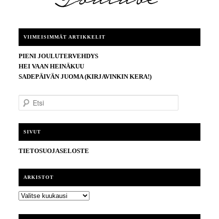
VIIMEISIMMÄT ARTIKKELIT
PIENI JOULUTERVEHDYS
HEI VAAN HEINÄKUU
SADEPÄIVÄN JUOMA (KIRJAVINKIN KERA!)
E
t
s
i
SIVUT
TIETOSUOJASELOSTE
ARKISTOT
ARKISTOT