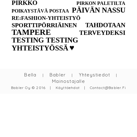
PIRKKO
PIRKON PALETILTA
PÄIVÄN NASSU
POIKAYSTÄVÄ POSTAA
RE:FASHION-YHTEISTYÖ
TAHDOTAAN
SPORTTIPÖRRIÄINEN
TAMPERE
TERVEYDEKSI
TESTING TESTING
♥
YHTEISTYÖSSÄ
Bella
Babler
Yhteystiedot
|
|
|
Mainostajalle
Babler Oy © 2016
|
Käyttöehdot
|
Contact@babler.fi