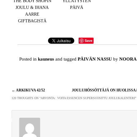
THE BODY SHOPIN
YLLÄTYSTEN
JOULU & IHANA
PÄIVÄ
AARRE
GIFTBAGISTÄ
Save
Posted in
kauneus
and tagged
PÄIVÄN NASSU
by
NOORA
Artikkelien
←
ARKIKUVA 42/52
JOULUHÖSSÖTTÄJÄ ON HUOLISS
selaus
120 THOUGHTS ON “
ARVONTA : VOITA ESSENCEN SUPERSUOSITTU JOULUKALENTERI
”