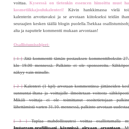
voittaa.
Kyseessä on tietenkin essencen himoittu must ha
kosmetiikkajoulukalenteri!
Kävin hankkimassa vielä toi
kalenterin arvottavaksi ja se arvotaan kiitokseksi teidän iha
seuraajien kesken täällä blogin puolella.Tsekkaa osallistumisoh
alta ja naputtele kommentti mukaan arvontaan!
Osallistumisohjeet:
[ 1 ]
Jätä kommentti tämän postauksen kommenttiboksiin 27.
klo 19.00 mennessä. Palkinto ei ole sponsoroitu. Sähköpost
näkyy vain minulle.
[ 2 ]
Kalenteri (1 kpl) arvotaan kommentinsa jättäneiden kes
sunnuntai-iltana ja voittajalle ilmoitetaan voitosta sähköposti
Mikäli voittaja ei ole toimittanut osoitetietojaan palkin
lähettämistä varten 31.10. mennessä, palkinto arvotaan uudestaa
[ 3 ]
Tuplaa mahdollisuutesi voittaa osallistumalla m
Instagram-profiilissani käynnissä olevaan arvontaan
. M