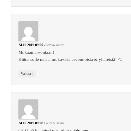
24.10.2019 09:07
-Selma-
sanoi:
Mukaan arvontaan!
Kiitos sulle näistä mukavista arvonnoista & ylläreistä! <3
↓
Vastaa
24.10.2019 09:08
Laura V
sanoi:
Oi, tämä kalenteri olisi niiin mieluinen.