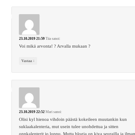
23.10.2019 21:59
Tiia
sanoi:
Voi mikä arvonta! ? Arvalla mukaan ?
↓
Vastaa
23.10.2019 22:52
Mari
sanoi:
Olisi kyl hienoa vihdoin päästä kokeileen muutankin kun
suklaakalenteria, mut usein tulee unohdettua ja sitten
onnkalenterit jo loppu. Mutta blogia on kiva seurailla ja ilma