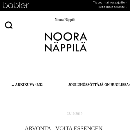
Tietoa mainostajalle ›
Tietosuojaseloste ›
Noora Näppilä
Artikkelien
←
ARKIKUVA 42/52
JOULUHÖSSÖTTÄJÄ ON HUOLISS
selaus
23.10.2019
ARVONTA : VOITA ESSENCEN