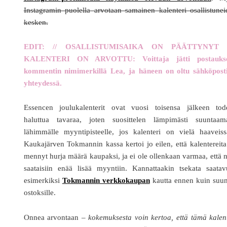
Instagramin puolella arvotaan samainen kalenteri osallistune
kesken.
EDIT: // OSALLISTUMISAIKA ON PÄÄTTYNYT 
KALENTERI ON ARVOTTU: Voittaja jätti postauks
kommentin nimimerkillä Lea, ja häneen on oltu sähköposti
yhteydessä.
Essencen joulukalenterit ovat vuosi toisensa jälkeen tode
haluttua tavaraa, joten suosittelen lämpimästi suuntaam
lähimmälle myyntipisteelle, jos kalenteri on vielä haaveiss
Kaukajärven Tokmannin kassa kertoi jo eilen, että kalentereit
mennyt hurja määrä kaupaksi, ja ei ole ollenkaan varmaa, että n
saataisiin enää lisää myyntiin. Kannattaakin tsekata saatav
esimerkiksi
Tokmannin verkkokaupan
kautta ennen kuin suun
ostoksille.
Onnea arvontaan –
kokemuksesta voin kertoa, että tämä kalen