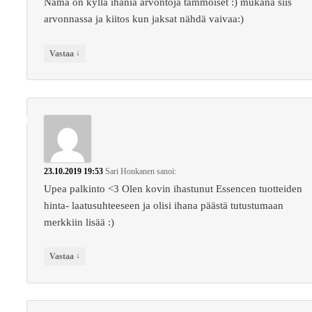
Nämä on kyllä ihania arvontoja tämmöiset :) mukana siis
arvonnassa ja kiitos kun jaksat nähdä vaivaa:)
↓
Vastaa
23.10.2019 19:53
Sari Honkanen
sanoi:
Upea palkinto <3 Olen kovin ihastunut Essencen tuotteiden
hinta- laatusuhteeseen ja olisi ihana päästä tutustumaan
merkkiin lisää :)
↓
Vastaa