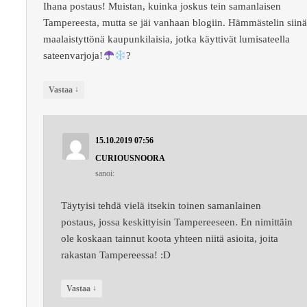
Ihana postaus! Muistan, kuinka joskus tein samanlaisen
Tampereesta, mutta se jäi vanhaan blogiin. Hämmästelin siin
maalaistyttönä kaupunkilaisia, jotka käyttivät lumisateella
sateenvarjoja!
?
↓
Vastaa
15.10.2019 07:56
CURIOUSNOORA
sanoi:
Täytyisi tehdä vielä itsekin toinen samanlainen
postaus, jossa keskittyisin Tampereeseen. En nimittäin
ole koskaan tainnut koota yhteen niitä asioita, joita
rakastan Tampereessa! :D
↓
Vastaa