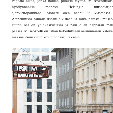
vapaata aikaa, jonka haluan jollakin täyttää. Museokorttilai
hyödynnänkin monesti Helsingin museotarjon
ajanviettopaikkana. Monesti olen haahuillut Kiasmassa 
Ateneumissa samalla itseäni sivistäen ja mikä parasta, museo
suurin osa on ydinkeskustassa ja näin ollen näppärän mat
päässä. Museokortti on tähän tarkoitukseen äärimmäisen kätevä
maksaa itsensä niin kovin nopeasti takaisin.