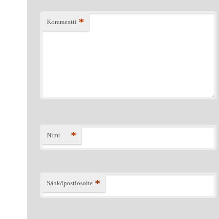
*
Kommentti
*
Nimi
*
Sähköpostiosoite