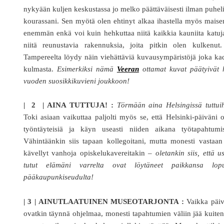
nykyään kuljen keskustassa jo melko päättäväisesti ilman puhel
kourassani. Sen myötä olen ehtinyt alkaa ihastella myös mais
enemmän enkä voi kuin hehkuttaa niitä kaikkia kauniita katuj
niitä reunustavia rakennuksia, joita pitkin olen kulkenut.
Tampereelta löydy näin viehättäviä kuvausympäristöjä joka k
kulmasta.
Esimerkiksi nämä
Veeran
ottamat kuvat päätyivät h
vuoden suosikkikuvieni joukkoon!
| 2 | AINA TUTTUJA! :
Törmään aina Helsingissä tuttui
Toki asiaan vaikuttaa paljolti myös se, että Helsinki-päiväni 
työntäyteisiä ja käyn useasti niiden aikana työtapahtumis
Vähintäänkin siis tapaan kollegoitani, mutta monesti vastaa
kävellyt vanhoja opiskelukavereitakin –
oletankin siis, että u
tutut elämäni varrelta ovat löytäneet paikkansa lopu
pääkaupunkiseudulta!
| 3 | AINUTLAATUINEN MUSEOTARJONTA :
Vaikka päiv
ovatkin täynnä ohjelmaa, monesti tapahtumien väliin jää kuite