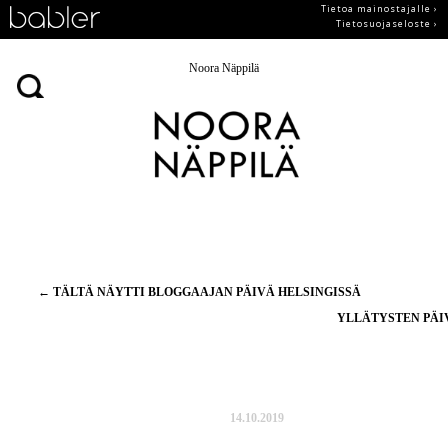
Tietoa mainostajalle ›
Tietosuojaseloste ›
Noora Näppilä
Artikkelien
←
TÄLTÄ NÄYTTI BLOGGAAJAN PÄIVÄ HELSINGISSÄ
selaus
YLLÄTYSTEN PÄ
14.10.2019