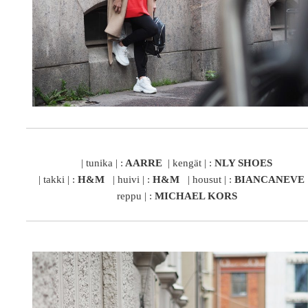
| tunika | :
AARRE
| kengät | :
NLY SHOES
| takki | :
H&M
| huivi | :
H&M
| housut | :
BIANCANEVE
reppu | :
MICHAEL KORS