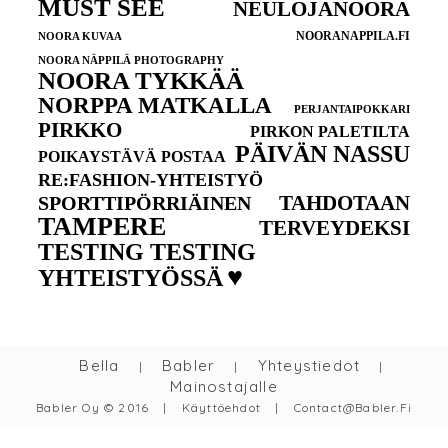
MUST SEE
NEULOJANOORA
NOORANAPPILA.FI
NOORA KUVAA
NOORA NÄPPILÄ PHOTOGRAPHY
NOORA TYKKÄÄ
NORPPA MATKALLA
PERJANTAIPOKKARI
PIRKKO
PIRKON PALETILTA
PÄIVÄN NASSU
POIKAYSTÄVÄ POSTAA
RE:FASHION-YHTEISTYÖ
TAHDOTAAN
SPORTTIPÖRRIÄINEN
TAMPERE
TERVEYDEKSI
TESTING TESTING
♥
YHTEISTYÖSSÄ
Bella
Babler
Yhteystiedot
|
|
|
Mainostajalle
Babler Oy © 2016
|
Käyttöehdot
|
Contact@babler.fi