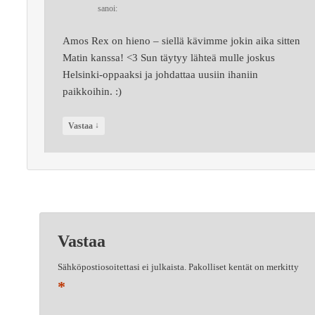
sanoi:
Amos Rex on hieno – siellä kävimme jokin aika sitten
Matin kanssa! <3 Sun täytyy lähteä mulle joskus
Helsinki-oppaaksi ja johdattaa uusiin ihaniin
paikkoihin. :)
↓
Vastaa
Vastaa
Sähköpostiosoitettasi ei julkaista.
Pakolliset kentät on merkitty
*