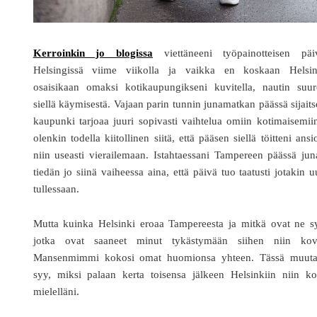
Kerroinkin jo blogissa
viettäneeni työpainotteisen päi
Helsingissä viime viikolla ja vaikka en koskaan Helsin
osaisikaan omaksi kotikaupungikseni kuvitella, nautin suure
siellä käymisestä. Vajaan parin tunnin junamatkan päässä sijait
kaupunki tarjoaa juuri sopivasti vaihtelua omiin kotimaisemii
olenkin todella kiitollinen siitä, että pääsen siellä töitteni ansi
niin useasti vierailemaan. Istahtaessani Tampereen päässä ju
tiedän jo siinä vaiheessa aina, että päivä tuo taatusti jotakin u
tullessaan.
Mutta kuinka Helsinki eroaa Tampereesta ja mitkä ovat ne sy
jotka ovat saaneet minut tykästymään siihen niin kov
Mansenmimmi kokosi omat huomionsa yhteen. Tässä muut
syy, miksi palaan kerta toisensa jälkeen Helsinkiin niin ko
mielelläni.