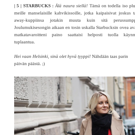
| 5 | STARBUCKS :
Älä naura siellä!
Tämä on todella iso plu
meille manselaisille kahvikissoille, jotka kaipaisivat joskus 
away-kuppiinsa jotakin muuta kuin sitä perussumpp
Joulumukisesongin aikaan en tosin uskalla Starbucksin ovea av
matkatavaroitteni paino saattaisi helposti tuolla käynni
tuplaantua.
Hei vaan Helsinki, sinä olet hyvä tyyppi!
Nähdään taas parin
päivän päästä. ;)