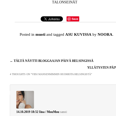
TALONSEINÄT
Save
Posted in
muoti
and tagged
ASU KUVISSA
by
NOORA
.
Artikkelien
←
TÄLTÄ NÄYTTI BLOGGAAJAN PÄIVÄ HELSINGISSÄ
selaus
YLLÄTYSTEN PÄ
4 THOUGHTS ON “
VIISI MANSENMIMMIN HUOMIOTA HELSINGISTÄ
”
14.10.2019 18:52
Iina / MouMou
sanoi: