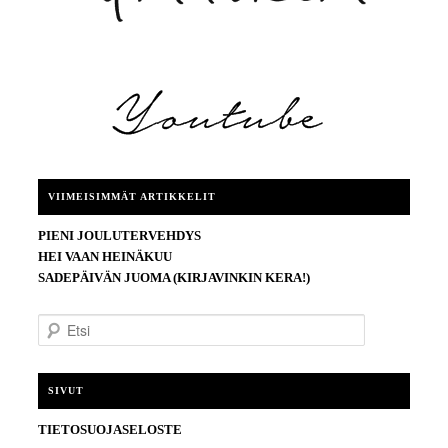
VIIMEISIMMÄT ARTIKKELIT
PIENI JOULUTERVEHDYS
HEI VAAN HEINÄKUU
SADEPÄIVÄN JUOMA (KIRJAVINKIN KERA!)
E
t
s
i
SIVUT
TIETOSUOJASELOSTE