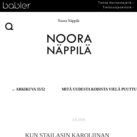
Tietoa mainostajalle ›
Tietosuojaseloste ›
Noora Näppilä
Artikkelien
←
ARKIKUVA 35/52
MITÄ UUDESTA KODISTA VIELÄ PUUTT
selaus
4.9.2019
KUN STAILASIN KAROLIINAN