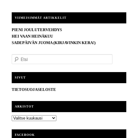
VIIMEISIMMÄT ARTIKKELIT
PIENI JOULUTERVEHDYS
HEI VAAN HEINÄKUU
SADEPÄIVÄN JUOMA (KIRJAVINKIN KERA!)
E
t
s
i
SIVUT
TIETOSUOJASELOSTE
ARKISTOT
ARKISTOT
FACEBOOK