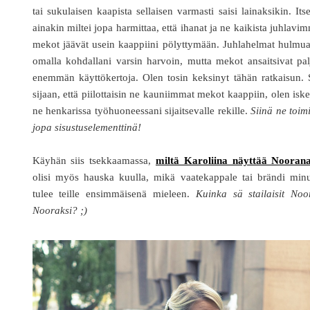
tai sukulaisen kaapista sellaisen varmasti saisi lainaksikin. Its
ainakin miltei jopa harmittaa, että ihanat ja ne kaikista juhlavi
mekot jäävät usein kaappiini pölyttymään. Juhlahelmat hulmu
omalla kohdallani varsin harvoin, mutta mekot ansaitsivat pa
enemmän käyttökertoja. Olen tosin keksinyt tähän ratkaisun.
sijaan, että piilottaisin ne kauniimmat mekot kaappiin, olen isk
ne henkarissa työhuoneessani sijaitsevalle rekille.
Siinä ne toim
jopa sisustuselementtinä!
Käyhän siis tsekkaamassa,
miltä Karoliina näyttää Nooran
olisi myös hauska kuulla, mikä vaatekappale tai brändi minu
tulee teille ensimmäisenä mieleen.
Kuinka sä stailaisit Noo
Nooraksi? ;)