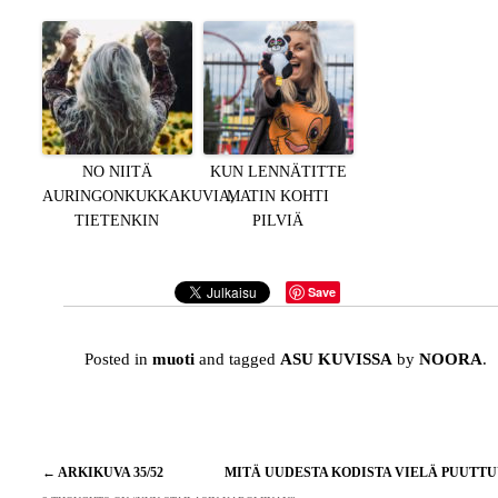
NO NIITÄ
KUN LENNÄTITTE
AURINGONKUKKAKUVIA,
MATIN KOHTI
TIETENKIN
PILVIÄ
Save
Posted in
muoti
and tagged
ASU KUVISSA
by
NOORA
.
Artikkelien
←
ARKIKUVA 35/52
MITÄ UUDESTA KODISTA VIELÄ PUUTT
selaus