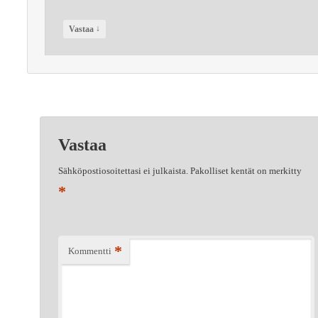
↓
Vastaa
Vastaa
Sähköpostiosoitettasi ei julkaista.
Pakolliset kentät on merkitty
*
*
Kommentti