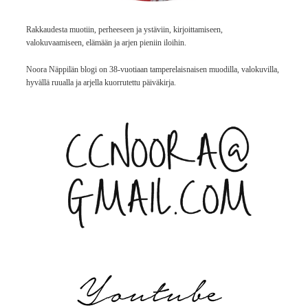
Rakkaudesta muotiin, perheeseen ja ystäviin, kirjoittamiseen,
valokuvaamiseen, elämään ja arjen pieniin iloihin.
Noora Näppilän blogi on 38-vuotiaan tamperelaisnaisen muodilla, valokuvilla,
hyvällä ruualla ja arjella kuorrutettu päiväkirja.