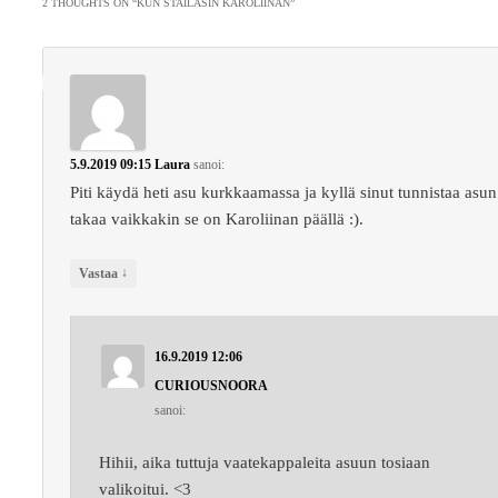
2 THOUGHTS ON “
KUN STAILASIN KAROLIINAN
”
5.9.2019 09:15
Laura
sanoi:
Piti käydä heti asu kurkkaamassa ja kyllä sinut tunnistaa asun
takaa vaikkakin se on Karoliinan päällä :).
↓
Vastaa
16.9.2019 12:06
CURIOUSNOORA
sanoi:
Hihii, aika tuttuja vaatekappaleita asuun tosiaan
valikoitui. <3