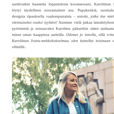
asettivatkin haasteita lopputulosta koostaessani, Karoliinan 
löytyi täydellisen nooramainen asu. Pupukenkiä, suomalai
designia ripauksella vaaleanpunaista –
asioita, jotka itse mie
olennaiseksi osaksi tyyliäni!
Aiomme vielä jatkaa lainahöyheni
pyörimistä ja seuraavaksi Karoliina pääseekin sitten stailaa
minut oman kaappinsa aarteilla.
Odotan jo innolla, sillä erit
Karoliinan Ivana-mekkokokoelmaa olen katsellut toisinaan si
silmällä..