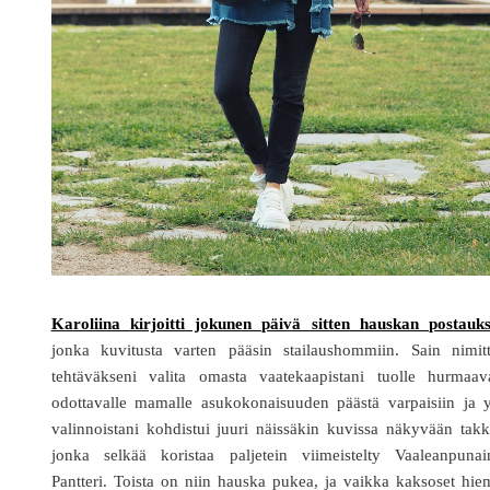
Karoliina kirjoitti jokunen päivä sitten hauskan postauk
jonka kuvitusta varten pääsin stailaushommiin. Sain nimitt
tehtäväkseni valita omasta vaatekaapistani tuolle hurmaava
odottavalle mamalle asukokonaisuuden päästä varpaisiin ja y
valinnoistani kohdistui juuri näissäkin kuvissa näkyvään takk
jonka selkää koristaa paljetein viimeistelty Vaaleanpunai
Pantteri. Toista on niin hauska pukea, ja vaikka kaksoset hi