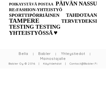
PÄIVÄN NASSU
POIKAYSTÄVÄ POSTAA
RE:FASHION-YHTEISTYÖ
TAHDOTAAN
SPORTTIPÖRRIÄINEN
TAMPERE
TERVEYDEKSI
TESTING TESTING
♥
YHTEISTYÖSSÄ
Bella
Babler
Yhteystiedot
|
|
|
Mainostajalle
Babler Oy © 2016
|
Käyttöehdot
|
Contact@babler.fi