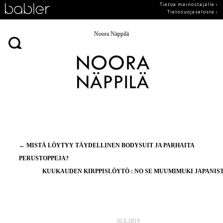
Tietoa mainostajalle ›
Tietosuojaseloste ›
Noora Näppilä
Artikkelien
←
MISTÄ LÖYTYY TÄYDELLINEN BODYSUIT JA PARHAITA
selaus
PERUSTOPPEJA?
KUUKAUDEN KIRPPISLÖYTÖ : NO SE MUUMIMUKI JAPANIS
30.8.2019