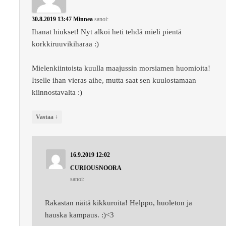
30.8.2019 13:47
Minnea
sanoi:
Ihanat hiukset! Nyt alkoi heti tehdä mieli pientä
korkkiruuvikiharaa :)
Mielenkiintoista kuulla maajussin morsiamen huomioita!
Itselle ihan vieras aihe, mutta saat sen kuulostamaan
kiinnostavalta :)
↓
Vastaa
16.9.2019 12:02
CURIOUSNOORA
sanoi:
Rakastan näitä kikkuroita! Helppo, huoleton ja
hauska kampaus. :)<3