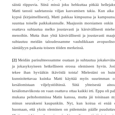
säistä riippuvia. Siinä missä joku hehkuttaa pitkää hellejak
Matti tanssii sadetanssia viljan kasvamisen takia. Kun aika
kypsä (kirjaimellisesti), Matti pakkaa kimpsunsa ja kampsuns
suuntaa toiselle paikkakunnalle. Maajussin morsiamen onkin 
osattava suhtautua melko joustavasti ja kärsivällisesti mieh
menoihin. Mutta ihan yhtä kärsivällisesti ja joustavasti maaj
suhtautuu meidän taloudessamme vauhdikkaan avopuoliso
säntäilyyn paikasta toiseen töiden merkeissä.
[2]
Meidän parisuhteessamme osataan jo suhtautua jokakeväis
ja jokasyksyiseen hetkelliseen erossa olemiseen hyvin. Jos
tekee ihan hyvääkin ikävöidä toista! Mielestäni on hui
kunnioitettavaa kuinka Matti käyttää myös suurimman o
kesälomistaan viljelystöihinsä. Siitä yhteisestä ainoa
kesälomaviikosta on vaan osattava ottaa kaikki irti. Eppu oli pa
mukana peltohommissa Matin kanssa, mutta jäi toisinaan m
minun seurakseni kaupunkiin. Nyt, kun koiraa ei enää o
huomaan, että yksin oleminen on pidemmän päälle puuduttav