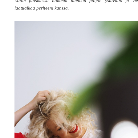
Matin paiskiessa hommia näenkin paljon ystäviäni ja vie
laatuaikaa perheeni kanssa.