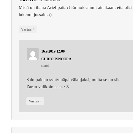
30.8.2019 09:39
Janica
sanoi:
Mistä on ihana Ariel-paita?! En hoksannut ainakaan, että olisi
lukenut jossain. :)
↓
Vastaa
16.9.2019 12:00
CURIOUSNOORA
sanoi:
Sain paidan syntymäpäivälahjaksi, mutta se on siis
Zaran valikoimasta. <3
↓
Vastaa