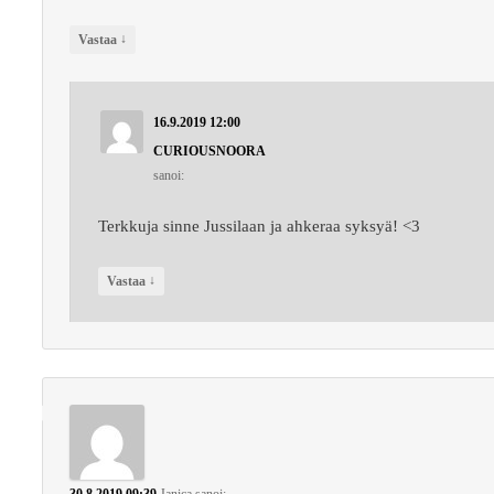
↓
Vastaa
16.9.2019 12:00
CURIOUSNOORA
sanoi:
Terkkuja sinne Jussilaan ja ahkeraa syksyä! <3
↓
Vastaa