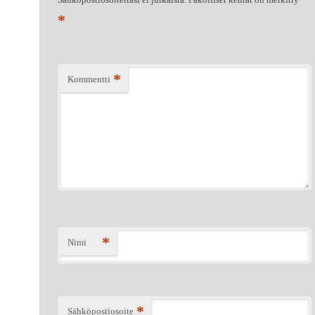
*
*
Kommentti
*
Nimi
*
Sähköpostiosoite