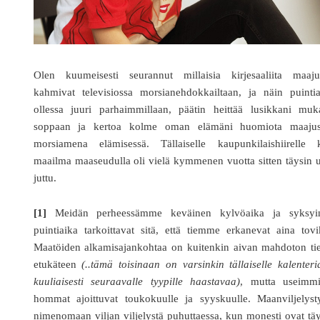
Olen kuumeisesti seurannut millaisia kirjesaaliita maajus
kahmivat televisiossa morsianehdokkailtaan, ja näin puintia
ollessa juuri parhaimmillaan, päätin heittää lusikkani muk
soppaan ja kertoa kolme oman elämäni huomiota maajus
morsiamena elämisessä. Tällaiselle kaupunkilaishiirelle 
maailma maaseudulla oli vielä kymmenen vuotta sitten täysin 
juttu.
[1]
Meidän perheessämme keväinen kylvöaika ja syksyi
puintiaika tarkoittavat sitä, että tiemme erkanevat aina tovi
Maatöiden alkamisajankohtaa on kuitenkin aivan mahdoton tie
etukäteen
(..tämä toisinaan on varsinkin tällaiselle kalenter
kuuliaisesti seuraavalle tyypille haastavaa)
, mutta useimmi
hommat ajoittuvat toukokuulle ja syyskuulle. Maanviljelysty
nimenomaan viljan viljelystä puhuttaessa, kun monesti ovat tä