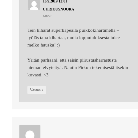
16.9.2019 12:01
CURIOUSNOORA
sanoi:
Tein kiharat superkapealla puikkokihartimella –
työläs tapa kihartaa, mutta lopputuloksesta tulee
melko hauska! :)
Yritän parhaani, että saisin piirustusharrastusta
hieman elvytettyä. Nautin Pirkon tekemisestä itsekin
kovasti. <3
↓
Vastaa