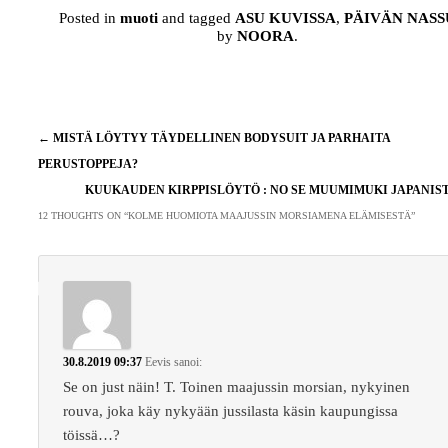
Posted in
muoti
and tagged
ASU KUVISSA
,
PÄIVÄN NASS
by
NOORA
.
Artikkelien
←
MISTÄ LÖYTYY TÄYDELLINEN BODYSUIT JA PARHAITA
selaus
PERUSTOPPEJA?
KUUKAUDEN KIRPPISLÖYTÖ : NO SE MUUMIMUKI JAPANIS
12 THOUGHTS ON “
KOLME HUOMIOTA MAAJUSSIN MORSIAMENA ELÄMISESTÄ
”
30.8.2019 09:37
Eevis
sanoi:
Se on just näin! T. Toinen maajussin morsian, nykyinen
rouva, joka käy nykyään jussilasta käsin kaupungissa
töissä…?