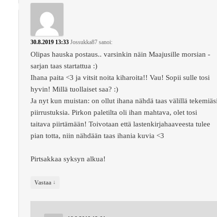
30.8.2019 13:33
Jossukka87
sanoi:
Olipas hauska postaus.. varsinkin näin Maajusille morsian -
sarjan taas startattua :)
Ihana paita <3 ja vitsit noita kiharoita!! Vau! Sopii sulle tosi
hyvin! Millä tuollaiset saa? :)
Ja nyt kun muistan: on ollut ihana nähdä taas välillä tekemiäs
piirrustuksia. Pirkon paletilta oli ihan mahtava, olet tosi
taitava piirtämään! Toivotaan että lastenkirjahaaveesta tulee
pian totta, niin nähdään taas ihania kuvia <3
Pirtsakkaa syksyn alkua!
↓
Vastaa