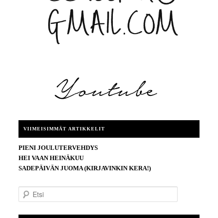
VIIMEISIMMÄT ARTIKKELIT
PIENI JOULUTERVEHDYS
HEI VAAN HEINÄKUU
SADEPÄIVÄN JUOMA (KIRJAVINKIN KERA!)
E
t
s