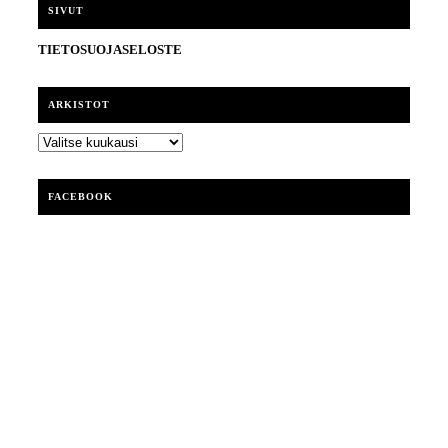
i
SIVUT
TIETOSUOJASELOSTE
ARKISTOT
ARKISTOT
FACEBOOK