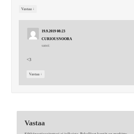
↓
Vastaa
19.9.2019 08:23
CURIOUSNOORA
sanoi:
<3
↓
Vastaa
Vastaa
Sähköpostiosoitettasi ei julkaista.
Pakolliset kentät on merkitty