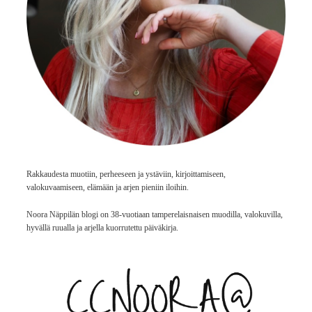
Rakkaudesta muotiin, perheeseen ja ystäviin, kirjoittamiseen,
valokuvaamiseen, elämään ja arjen pieniin iloihin.
Noora Näppilän blogi on 38-vuotiaan tamperelaisnaisen muodilla, valokuvilla,
hyvällä ruualla ja arjella kuorrutettu päiväkirja.