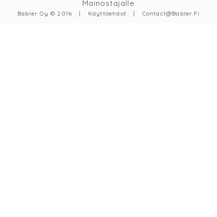
Mainostajalle
Babler Oy © 2016
|
Käyttöehdot
|
Contact@babler.fi