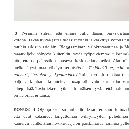
[3]
Pyrimme siihen, että emme puhu iltaisin päivätöistä
kotona. Tekee hyvää jättää työasiat töihin ja keskittyä kotona ni
muihin arkisiin asioihin. Bloggaaminen, valokuvaaminen ja M
maanviljely näkyvät kuitenkin myös työpäiviemme ulkopuole
niin, että ne pakostikin nousevat keskustelunaiheiksi. Alan oll
melko hyvä maanviljelyn termistössä.
Tiedättekö te, mitä 
puimuri, kiertokoe ja kyntäminen?
Toinen voikin opettaa tois
paljon, kunhan kuunteleva osapuoli vain on kiinnostu
aihepiiristä. Tosin tekee myös äärimmäisen hyvää, että molemm
on ne omat juttunsa.
BONUS! [4]
Olympuksen suunnittelijoille suuren suuri kiitos si
että ovat keksineet langattoman wifi-yhteyden puhelimen
kameran välille. Kun hovikuvaaja on paiskimassa hommia pello