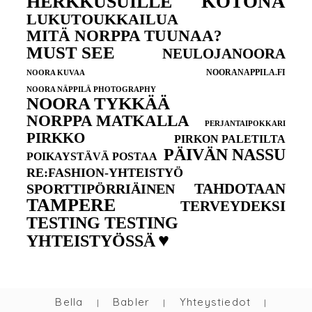
KOTONA
HERKKUSUILLE
LUKUTOUKKAILUA
MITÄ NORPPA TUUNAA?
MUST SEE
NEULOJANOORA
NOORANAPPILA.FI
NOORA KUVAA
NOORA NÄPPILÄ PHOTOGRAPHY
NOORA TYKKÄÄ
NORPPA MATKALLA
PERJANTAIPOKKARI
PIRKKO
PIRKON PALETILTA
PÄIVÄN NASSU
POIKAYSTÄVÄ POSTAA
RE:FASHION-YHTEISTYÖ
TAHDOTAAN
SPORTTIPÖRRIÄINEN
TAMPERE
TERVEYDEKSI
TESTING TESTING
♥
YHTEISTYÖSSÄ
Bella
Babler
Yhteystiedot
|
|
|