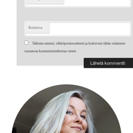
Kotisivu
Tallenna nimeni, sähköpostiosoitteeni ja kotisivuni tähän selaimeen
seuraavaa kommentointikertaa varten.