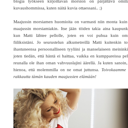
blogia työkseen kirjoittavan morsion on pärjättävä omill
kuvaushommissa, kuten näitä kuvia ottaessani.. ;)
Maajussin morsiamen huomioita on varmasti niin monta kuin
maajussin morsiamiakin. Itse jään töiden takia aina kaupunk
kun Matti lähtee pellolle, joten en voi puhua kuin omi
fiiliksistäni. Jo seurustelun alkumetreillä Matti kuitenkin to
ihastuneensa persoonalliseen tyyliini ja manselaiseen meininki
joten tiedän, että häntä ei haittaa, vaikka en kumppareissa pe
reunalla ole ihan oman vahvuuslajini äärellä. Ja kuten sanoin
hienoa, että molemmilla on ne omat juttunsa.
Toivokaamme s
rakkautta tämän kauden maajussien elämään!