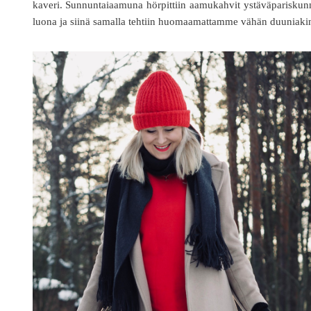
kaveri. Sunnuntaiaamuna hörpittiin aamukahvit ystäväparisku
luona ja siinä samalla tehtiin huomaamattamme vähän duuniaki