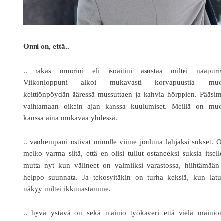
Onni on, että..
.. rakas muorini eli isoäitini asustaa miltei naapuris
Viikonloppuni alkoi mukavasti korvapuustia muo
keittiönpöydän ääressä mussuttaen ja kahvia hörppien. Pääsi
vaihtamaan oikein ajan kanssa kuulumiset. Meillä on muo
kanssa aina mukavaa yhdessä.
.. vanhempani ostivat minulle viime jouluna lahjaksi sukset. 
melko varma siitä, että en olisi tullut ostaneeksi suksia itsell
mutta nyt kun välineet on valmiiksi varastossa, hiihtämään
helppo suunnata. Ja tekosyitäkin on turha keksiä, kun latu
näkyy miltei ikkunastamme.
.. hyvä ystävä on sekä mainio työkaveri että vielä mainio