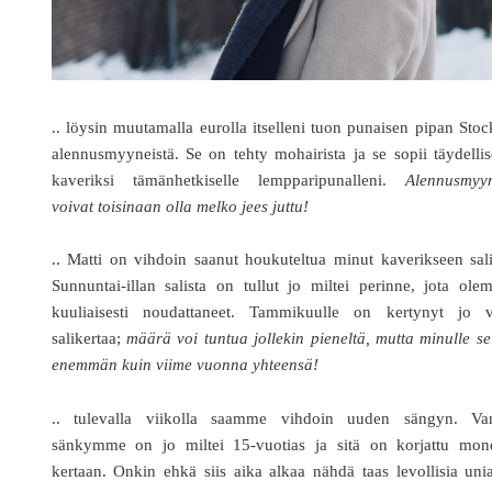
.. löysin muutamalla eurolla itselleni tuon punaisen pipan Sto
alennusmyyneistä. Se on tehty mohairista ja se sopii täydellis
kaveriksi tämänhetkiselle lempparipunalleni.
Alennusmyyn
voivat toisinaan olla melko jees juttu!
.. Matti on vihdoin saanut houkuteltua minut kaverikseen sali
Sunnuntai-illan salista on tullut jo miltei perinne, jota ol
kuuliaisesti noudattaneet. Tammikuulle on kertynyt jo vi
salikertaa;
määrä voi tuntua jollekin pieneltä, mutta minulle s
enemmän kuin viime vuonna yhteensä!
.. tulevalla viikolla saamme vihdoin uuden sängyn. Va
sänkymme on jo miltei 15-vuotias ja sitä on korjattu mon
kertaan. Onkin ehkä siis aika alkaa nähdä taas levollisia uni