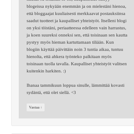
blogeissa nykyään enemmän ja on mielestäni hienoa,
että bloggaajat kuuliaisesti merkkaavat postauksiinsa
saadut tuotteet ja kaupalliset yhteistyöt. Itselleni blogi
on yksi töistäni, periaatteessa edelleen vain harrastus,
ja koen suureksi onneksi sen, että toisinaan sen kautta
pystyy myös hieman kartuttamaan tiliään. Kun
blogiin käyttää päivittäin noin 3 tuntia aikaa, tuntuu
hienolta, että ahkera työnteko palkitaan myös
toisinaan tuolla tavalla. Kaupalliset yhteistyöt valitsen
kuitenkin harkiten. :)
Ihanaa tammikuun loppua sinulle, lämmittää kovasti
sydäntä, että olet siellä. <3
↓
Vastaa