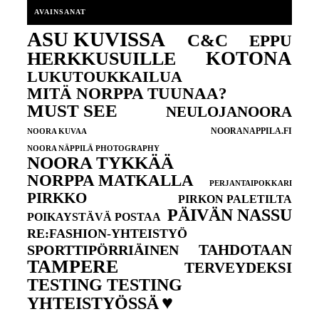
AVAINSANAT
ASU KUVISSA
C&C
EPPU
KOTONA
HERKKUSUILLE
LUKUTOUKKAILUA
MITÄ NORPPA TUUNAA?
MUST SEE
NEULOJANOORA
NOORANAPPILA.FI
NOORA KUVAA
NOORA NÄPPILÄ PHOTOGRAPHY
NOORA TYKKÄÄ
NORPPA MATKALLA
PERJANTAIPOKKARI
PIRKKO
PIRKON PALETILTA
PÄIVÄN NASSU
POIKAYSTÄVÄ POSTAA
RE:FASHION-YHTEISTYÖ
TAHDOTAAN
SPORTTIPÖRRIÄINEN
TAMPERE
TERVEYDEKSI
TESTING TESTING
♥
YHTEISTYÖSSÄ