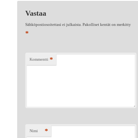
Vastaa
Sähköpostiosoitettasi ei julkaista.
Pakolliset kentät on merkitty
*
*
Kommentti
*
Nimi