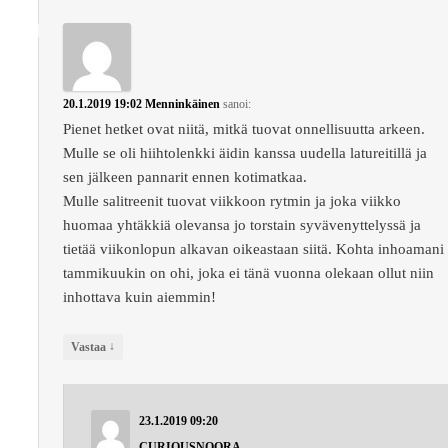
20.1.2019 19:02
Menninkäinen
sanoi:
Pienet hetket ovat niitä, mitkä tuovat onnellisuutta arkeen.
Mulle se oli hiihtolenkki äidin kanssa uudella latureitillä ja
sen jälkeen pannarit ennen kotimatkaa.
Mulle salitreenit tuovat viikkoon rytmin ja joka viikko
huomaa yhtäkkiä olevansa jo torstain syvävenyttelyssä ja
tietää viikonlopun alkavan oikeastaan siitä. Kohta inhoamani
tammikuukin on ohi, joka ei tänä vuonna olekaan ollut niin
inhottava kuin aiemmin!
↓
Vastaa
23.1.2019 09:20
CURIOUSNOORA