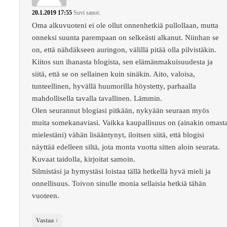
20.1.2019 17:55
Suvi
sanoi:
Oma alkuvuoteni ei ole ollut onnenhetkiä pullollaan, mutta
onneksi suunta parempaan on selkeästi alkanut. Niinhan se
on, että nähdäkseen auringon, välillä pitää olla pilvistäkin.
Kiitos sun ihanasta blogista, sen elämänmakuisuudesta ja
siitä, että se on sellainen kuin sinäkin. Aito, valoisa,
tunteellinen, hyvällä huumorilla höystetty, parhaalla
mahdollisella tavalla tavallinen. Lämmin.
Olen seurannut blogiasi pitkään, nykyään seuraan myös
muita somekanaviasi. Vaikka kaupallisuus on (ainakin omast
mielestäni) vähän lisääntynyt, iloitsen siitä, että blogisi
näyttää edelleen siltä, jota monta vuotta sitten aloin seurata.
Kuvaat taidolla, kirjoitat samoin.
Silmistäsi ja hymystäsi loistaa tällä hetkellä hyvä mieli ja
onnellisuus. Toivon sinulle monia sellaisia hetkiä tähän
vuoteen.
↓
Vastaa