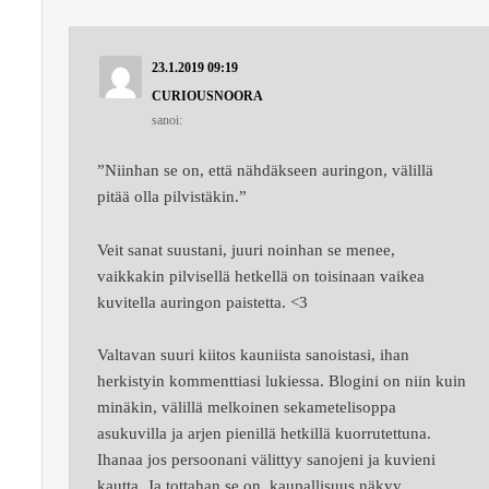
23.1.2019 09:19
CURIOUSNOORA
sanoi:
”Niinhan se on, että nähdäkseen auringon, välillä
pitää olla pilvistäkin.”
Veit sanat suustani, juuri noinhan se menee,
vaikkakin pilvisellä hetkellä on toisinaan vaikea
kuvitella auringon paistetta. <3
Valtavan suuri kiitos kauniista sanoistasi, ihan
herkistyin kommenttiasi lukiessa. Blogini on niin kuin
minäkin, välillä melkoinen sekametelisoppa
asukuvilla ja arjen pienillä hetkillä kuorrutettuna.
Ihanaa jos persoonani välittyy sanojeni ja kuvieni
kautta. Ja tottahan se on, kaupallisuus näkyy