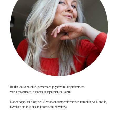
Rakkaudesta muotiin, perheeseen ja ystäviin, kirjoittamiseen,
valokuvaamiseen, elämään ja arjen pieniin iloihin.
Noora Näppilän blogi on 38-vuotiaan tamperelaisnaisen muodilla, valokuvilla,
hyvällä ruualla ja arjella kuorrutettu päiväkirja.