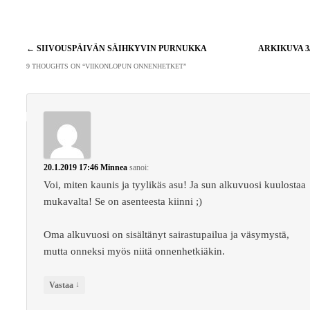
Artikkelien
←
SIIVOUSPÄIVÄN SÄIHKYVIN PURNUKKA
ARKIKUVA 3
selaus
9 THOUGHTS ON “
VIIKONLOPUN ONNENHETKET
”
20.1.2019 17:46
Minnea
sanoi:
Voi, miten kaunis ja tyylikäs asu! Ja sun alkuvuosi kuulostaa
mukavalta! Se on asenteesta kiinni ;)
Oma alkuvuosi on sisältänyt sairastupailua ja väsymystä,
mutta onneksi myös niitä onnenhetkiäkin.
↓
Vastaa