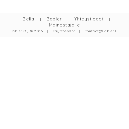
Bella
Babler
Yhteystiedot
|
|
|
Mainostajalle
Babler Oy © 2016
|
Käyttöehdot
|
Contact@babler.fi