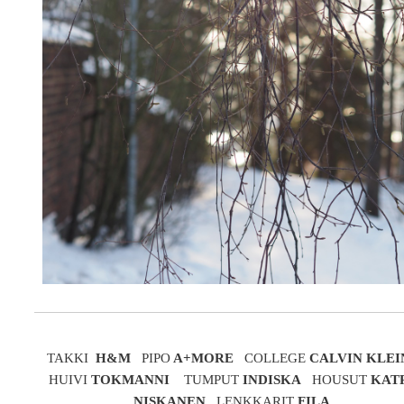
TAKKI
H&M
PIPO
A+MORE
COLLEGE
CALVIN KLEI
HUIVI
TOKMANNI
TUMPUT
INDISKA
HOUSUT
KAT
NISKANEN
LENKKARIT
FILA