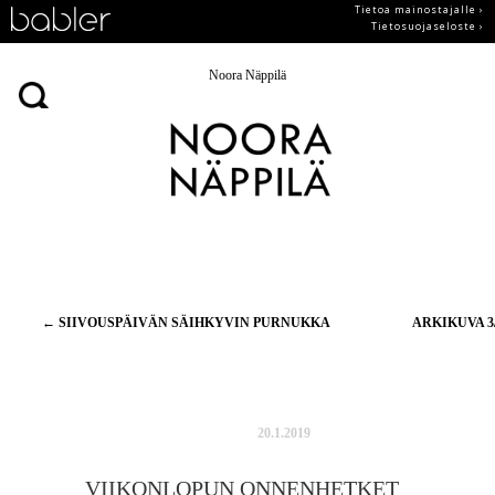
Tietoa mainostajalle ›
Tietosuojaseloste ›
Noora Näppilä
Artikkelien
←
SIIVOUSPÄIVÄN SÄIHKYVIN PURNUKKA
ARKIKUVA 3
selaus
20.1.2019
VIIKONLOPUN ONNENHETKET