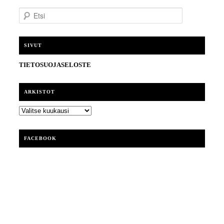
E
t
s
i
SIVUT
TIETOSUOJASELOSTE
ARKISTOT
ARKISTOT
FACEBOOK