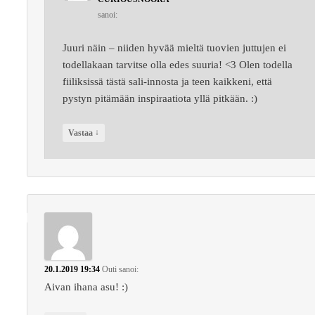
sanoi:
Juuri näin – niiden hyvää mieltä tuovien juttujen ei
todellakaan tarvitse olla edes suuria! <3 Olen todella
fiiliksissä tästä sali-innosta ja teen kaikkeni, että
pystyn pitämään inspiraatiota yllä pitkään. :)
↓
Vastaa
20.1.2019 19:34
Outi
sanoi:
Aivan ihana asu! :)