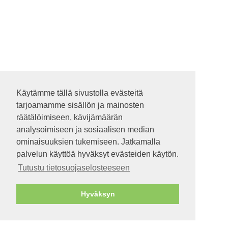
Käytämme tällä sivustolla evästeitä
Käytämme tällä sivustolla evästeitä
tarjoamamme sisällön ja mainosten
tarjoamamme sisällön ja mainosten
räätälöimiseen, kävijämäärän
räätälöimiseen, kävijämäärän
analysoimiseen ja sosiaalisen median
analysoimiseen ja sosiaalisen median
ominaisuuksien tukemiseen. Jatkamalla
ominaisuuksien tukemiseen. Jatkamalla
palvelun käyttöä hyväksyt evästeiden käytön.
palvelun käyttöä hyväksyt evästeiden käytön.
Tutustu tietosuojaselosteeseen
Tutustu tietosuojaselosteeseen
Hyväksyn
Hyväksyn