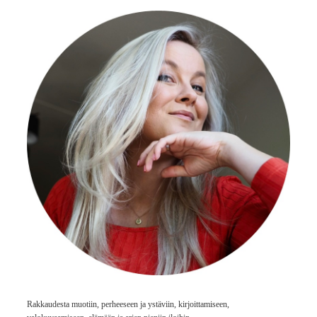
Rakkaudesta muotiin, perheeseen ja ystäviin, kirjoittamiseen,