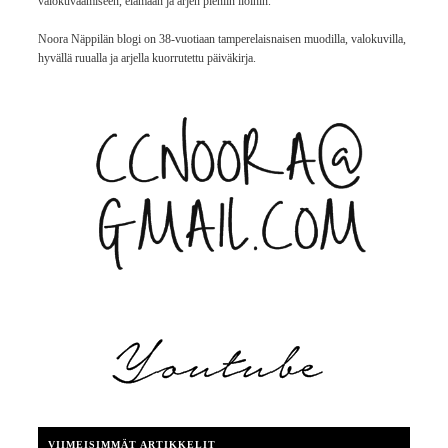
valokuvaamiseen, elämään ja arjen pieniin iloihin.
Noora Näppilän blogi on 38-vuotiaan tamperelaisnaisen muodilla, valokuvilla,
hyvällä ruualla ja arjella kuorrutettu päiväkirja.
VIIMEISIMMÄT ARTIKKELIT