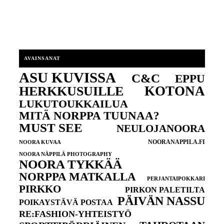
AVAINSANAT
ASU KUVISSA
C&C
EPPU
KOTONA
HERKKUSUILLE
LUKUTOUKKAILUA
MITÄ NORPPA TUUNAA?
MUST SEE
NEULOJANOORA
NOORANAPPILA.FI
NOORA KUVAA
NOORA NÄPPILÄ PHOTOGRAPHY
NOORA TYKKÄÄ
NORPPA MATKALLA
PERJANTAIPOKKARI
PIRKKO
PIRKON PALETILTA
PÄIVÄN NASSU
POIKAYSTÄVÄ POSTAA
RE:FASHION-YHTEISTYÖ