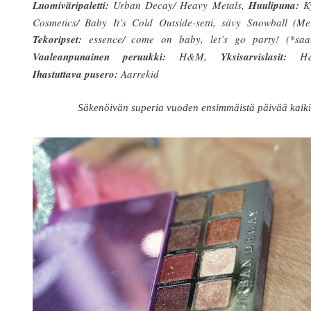
Luomiväripaletti:
Urban Decay/ Heavy Metals,
Huulipuna:
Ky
Cosmetics/ Baby It’s Cold Outside-setti, sävy Snowball (Met
Tekoripset:
essence/ come on baby, let’s go party! (*saat
Vaaleanpunainen peruukki:
H&M,
Yksisarvislasit:
H
Ihastuttava pusero:
Aarrekid
Säkenöivän superia vuoden ensimmäistä päivää kaiki