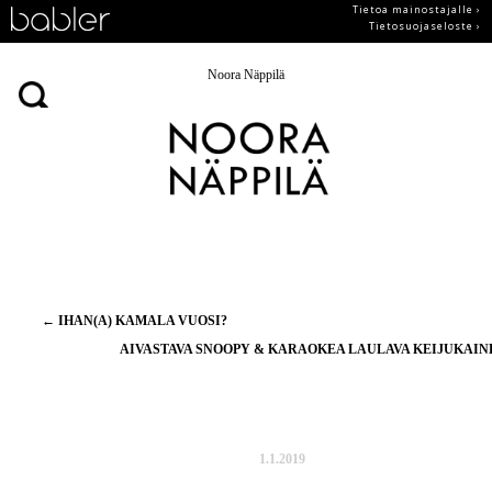
Tietoa mainostajalle ›
Tietosuojaseloste ›
Noora Näppilä
Artikkelien
←
IHAN(A) KAMALA VUOSI?
selaus
AIVASTAVA SNOOPY & KARAOKEA LAULAVA KEIJUKAI
1.1.2019