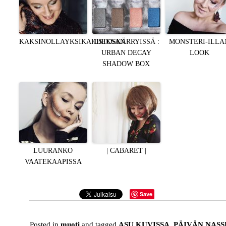
KAKSINOLLAYKSIKAHDEKSAN
OSTOSKÄRRYISSÄ :
MONSTERI-ILLA
URBAN DECAY
LOOK
SHADOW BOX
LUURANKO
| CABARET |
VAATEKAAPISSA
Save
Posted in
muoti
and tagged
ASU KUVISSA
,
PÄIVÄN NASS