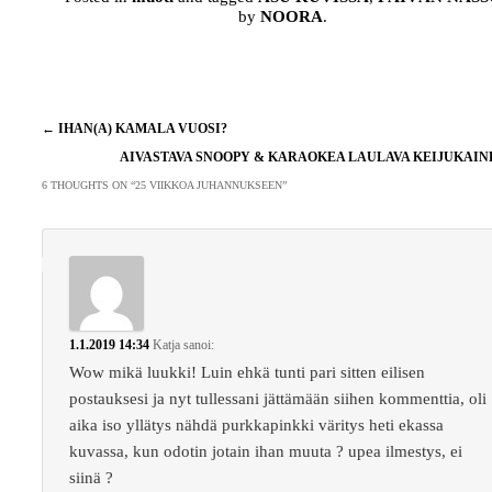
by
NOORA
.
Artikkelien
←
IHAN(A) KAMALA VUOSI?
selaus
AIVASTAVA SNOOPY & KARAOKEA LAULAVA KEIJUKAI
6 THOUGHTS ON “
25 VIIKKOA JUHANNUKSEEN
”
1.1.2019 14:34
Katja
sanoi:
Wow mikä luukki! Luin ehkä tunti pari sitten eilisen
postauksesi ja nyt tullessani jättämään siihen kommenttia, oli
aika iso yllätys nähdä purkkapinkki väritys heti ekassa
kuvassa, kun odotin jotain ihan muuta ? upea ilmestys, ei
siinä ?