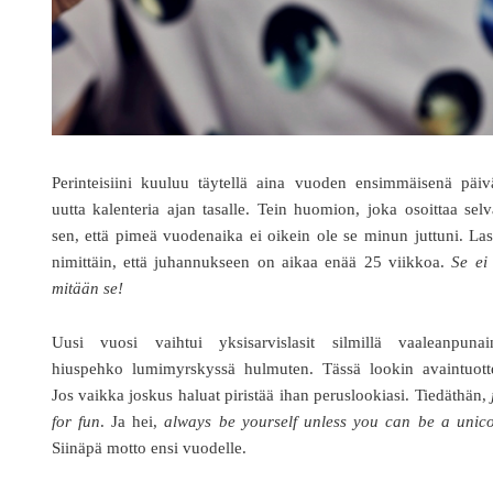
Perinteisiini kuuluu täytellä aina vuoden ensimmäisenä päiv
uutta kalenteria ajan tasalle. Tein huomion, joka osoittaa selv
sen, että pimeä vuodenaika ei oikein ole se minun juttuni. La
nimittäin, että juhannukseen on aikaa enää 25 viikkoa.
Se ei
mitään se!
Uusi vuosi vaihtui yksisarvislasit silmillä vaaleanpunai
hiuspehko lumimyrskyssä hulmuten. Tässä lookin avaintuotte
Jos vaikka joskus haluat piristää ihan peruslookiasi. Tiedäthän,
for fun
. Ja hei,
always be yourself unless you can be a unic
Siinäpä motto ensi vuodelle.