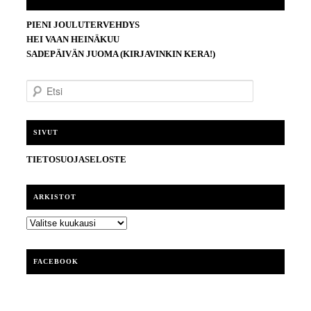
PIENI JOULUTERVEHDYS
HEI VAAN HEINÄKUU
SADEPÄIVÄN JUOMA (KIRJAVINKIN KERA!)
E
t
s
i
SIVUT
TIETOSUOJASELOSTE
ARKISTOT
ARKISTOT
FACEBOOK