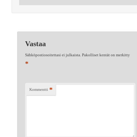
Vastaa
Sähköpostiosoitettasi ei julkaista.
Pakolliset kentät on merkitty
*
*
Kommentti