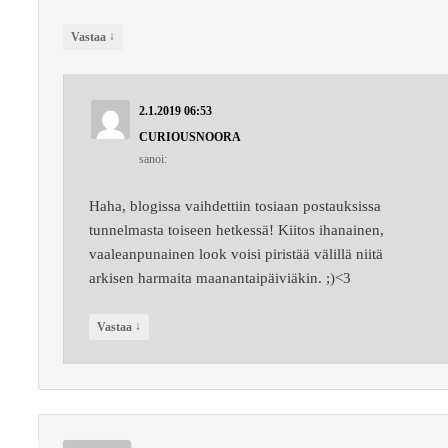
↓
Vastaa
2.1.2019 06:53
CURIOUSNOORA
sanoi:
Haha, blogissa vaihdettiin tosiaan postauksissa
tunnelmasta toiseen hetkessä! Kiitos ihanainen,
vaaleanpunainen look voisi piristää välillä niitä
arkisen harmaita maanantaipäiviäkin. ;)<3
↓
Vastaa