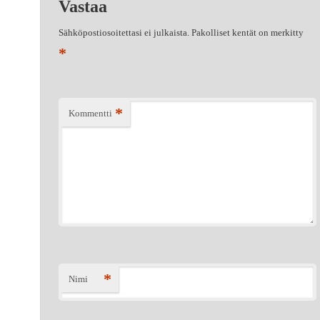
Vastaa
Sähköpostiosoitettasi ei julkaista.
Pakolliset kentät on merkitty
*
*
Kommentti
*
Nimi