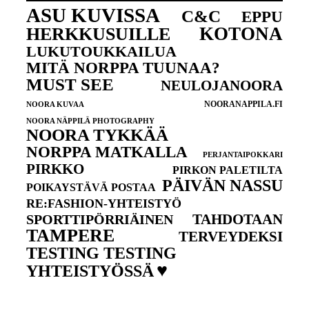
ASU KUVISSA
C&C
EPPU
KOTONA
HERKKUSUILLE
LUKUTOUKKAILUA
MITÄ NORPPA TUUNAA?
MUST SEE
NEULOJANOORA
NOORANAPPILA.FI
NOORA KUVAA
NOORA NÄPPILÄ PHOTOGRAPHY
NOORA TYKKÄÄ
NORPPA MATKALLA
PERJANTAIPOKKARI
PIRKKO
PIRKON PALETILTA
PÄIVÄN NASSU
POIKAYSTÄVÄ POSTAA
RE:FASHION-YHTEISTYÖ
TAHDOTAAN
SPORTTIPÖRRIÄINEN
TAMPERE
TERVEYDEKSI
TESTING TESTING
♥
YHTEISTYÖSSÄ