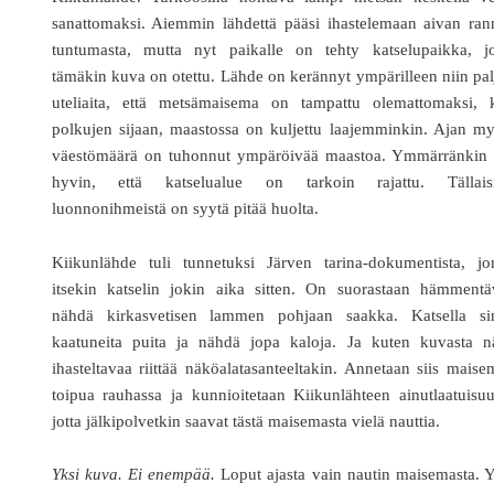
sanattomaksi. Aiemmin lähdettä pääsi ihastelemaan aivan ran
tuntumasta, mutta nyt paikalle on tehty katselupaikka, jo
tämäkin kuva on otettu. Lähde on kerännyt ympärilleen niin pa
uteliaita, että metsämaisema on tampattu olemattomaksi, 
polkujen sijaan, maastossa on kuljettu laajemminkin. Ajan m
väestömäärä on tuhonnut ympäröivää maastoa. Ymmärränkin s
hyvin, että katselualue on tarkoin rajattu. Tällaisi
luonnonihmeistä on syytä pitää huolta.
Kiikunlähde tuli tunnetuksi Järven tarina-dokumentista, jo
itsekin katselin jokin aika sitten. On suorastaan hämmentä
nähdä kirkasvetisen lammen pohjaan saakka. Katsella si
kaatuneita puita ja nähdä jopa kaloja. Ja kuten kuvasta nä
ihasteltavaa riittää näköalatasanteeltakin. Annetaan siis mais
toipua rauhassa ja kunnioitetaan Kiikunlähteen ainutlaatuisuu
jotta jälkipolvetkin saavat tästä maisemasta vielä nauttia.
Yksi kuva. Ei enempää.
Loput ajasta vain nautin maisemasta. 