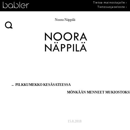
Tietoa mainostajalle ›
Tietosuojaseloste ›
Noora Näppilä
Artikkelien
←
PILKKUMEKKO KESÄSATEESSA
selaus
MÖNKÄÄN MENNEET MUKIOSTOK
15.8.2018