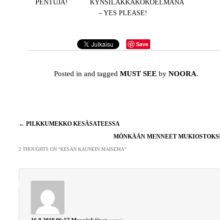
PENTUJA!
KYNSILAKKAKOKOELMANA
– YES PLEASE!
Save
Posted in and tagged
MUST SEE
by
NOORA
.
Artikkelien
←
PILKKUMEKKO KESÄSATEESSA
selaus
MÖNKÄÄN MENNEET MUKIOSTOK
2 THOUGHTS ON “
KESÄN KAUNEIN MAISEMA
”