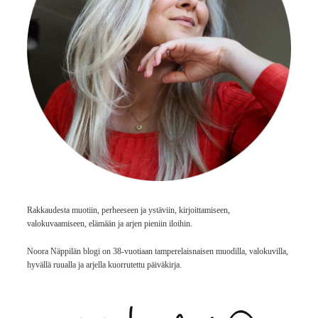
Rakkaudesta muotiin, perheeseen ja ystäviin, kirjoittamiseen,
valokuvaamiseen, elämään ja arjen pieniin iloihin.
Noora Näppilän blogi on 38-vuotiaan tamperelaisnaisen muodilla, valokuvilla,
hyvällä ruualla ja arjella kuorrutettu päiväkirja.