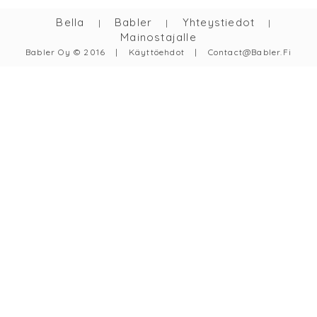
Bella
Babler
Yhteystiedot
|
|
|
Mainostajalle
Babler Oy © 2016
|
Käyttöehdot
|
Contact@babler.fi