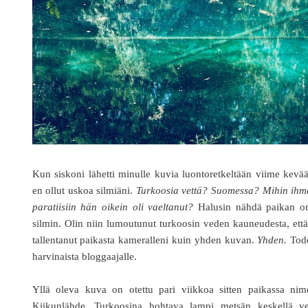
Kun siskoni lähetti minulle kuvia luontoretkeltään viime kevä
en ollut uskoa silmiäni.
Turkoosia vettä? Suomessa? Mihin ihm
paratiisiin hän oikein oli vaeltanut?
Halusin nähdä paikan o
silmin. Olin niin lumoutunut turkoosin veden kauneudesta, ett
tallentanut paikasta kameralleni kuin yhden kuvan.
Yhden.
Tode
harvinaista bloggaajalle.
Yllä oleva kuva on otettu pari viikkoa sitten paikassa nime
Kiikunlähde. Turkoosina hohtava lampi metsän keskellä ve