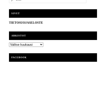
t
s
i
SIVUT
TIETOSUOJASELOSTE
ARKISTOT
ARKISTOT
FACEBOOK