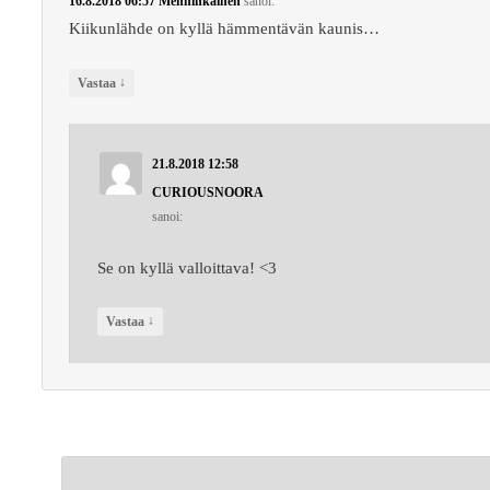
16.8.2018 06:57
Menninkäinen
sanoi:
Kiikunlähde on kyllä hämmentävän kaunis…
↓
Vastaa
21.8.2018 12:58
CURIOUSNOORA
sanoi:
Se on kyllä valloittava! <3
↓
Vastaa