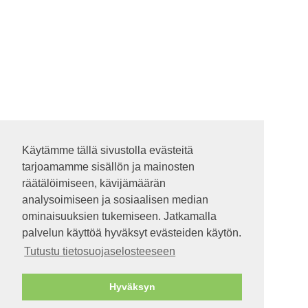
Käytämme tällä sivustolla evästeitä
Käytämme tällä sivustolla evästeitä
tarjoamamme sisällön ja mainosten
tarjoamamme sisällön ja mainosten
räätälöimiseen, kävijämäärän
räätälöimiseen, kävijämäärän
analysoimiseen ja sosiaalisen median
analysoimiseen ja sosiaalisen median
ominaisuuksien tukemiseen. Jatkamalla
ominaisuuksien tukemiseen. Jatkamalla
palvelun käyttöä hyväksyt evästeiden käytön.
palvelun käyttöä hyväksyt evästeiden käytön.
Tutustu tietosuojaselosteeseen
Tutustu tietosuojaselosteeseen
Hyväksyn
Hyväksyn