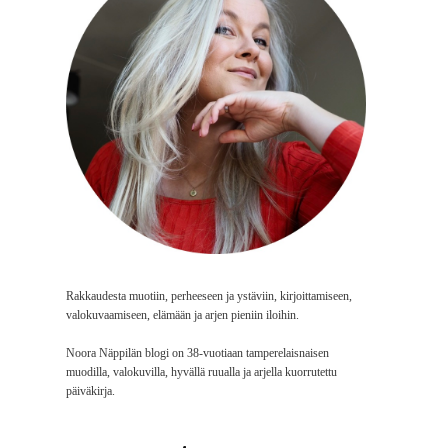
Rakkaudesta muotiin, perheeseen ja ystäviin, kirjoittamiseen,
valokuvaamiseen, elämään ja arjen pieniin iloihin.
Noora Näppilän blogi on 38-vuotiaan tamperelaisnaisen
muodilla, valokuvilla, hyvällä ruualla ja arjella kuorrutettu
päiväkirja.