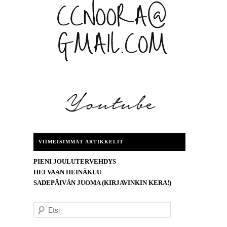
VIIMEISIMMÄT ARTIKKELIT
PIENI JOULUTERVEHDYS
HEI VAAN HEINÄKUU
SADEPÄIVÄN JUOMA (KIRJAVINKIN KERA!)
E
t
s