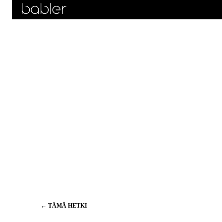
Artikkelien
←
TÄMÄ HETKI
selaus