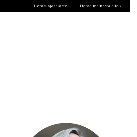
Tietosuojaseloste ›
Tietoa mainostajalle ›