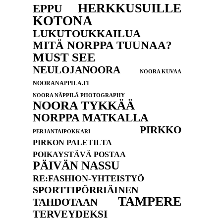
HERKKUSUILLE
EPPU
KOTONA
LUKUTOUKKAILUA
MITÄ NORPPA TUUNAA?
MUST SEE
NEULOJANOORA
NOORA KUVAA
NOORANAPPILA.FI
NOORA NÄPPILÄ PHOTOGRAPHY
NOORA TYKKÄÄ
NORPPA MATKALLA
PIRKKO
PERJANTAIPOKKARI
PIRKON PALETILTA
POIKAYSTÄVÄ POSTAA
PÄIVÄN NASSU
RE:FASHION-YHTEISTYÖ
SPORTTIPÖRRIÄINEN
TAMPERE
TAHDOTAAN
TERVEYDEKSI