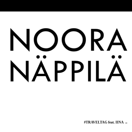
#TRAVELTAG feat. IINA
→