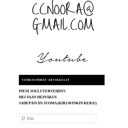
VIIMEISIMMÄT ARTIKKELIT
PIENI JOULUTERVEHDYS
HEI VAAN HEINÄKUU
SADEPÄIVÄN JUOMA (KIRJAVINKIN KERA!)
E
t
s