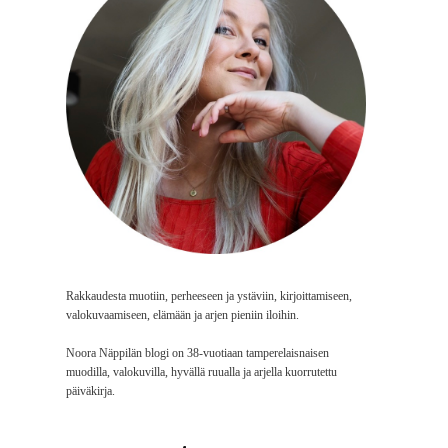
Rakkaudesta muotiin, perheeseen ja ystäviin, kirjoittamiseen,
valokuvaamiseen, elämään ja arjen pieniin iloihin.
Noora Näppilän blogi on 38-vuotiaan tamperelaisnaisen
muodilla, valokuvilla, hyvällä ruualla ja arjella kuorrutettu
päiväkirja.