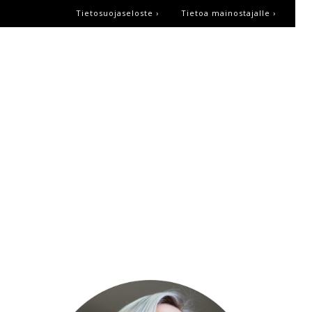
Tietosuojaseloste ›
Tietoa mainostajalle ›