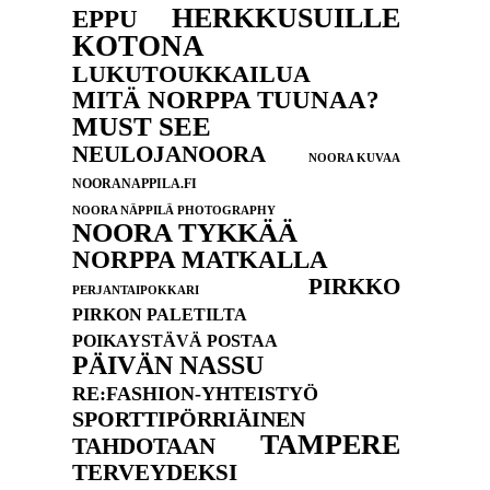
HERKKUSUILLE
EPPU
KOTONA
LUKUTOUKKAILUA
MITÄ NORPPA TUUNAA?
MUST SEE
NEULOJANOORA
NOORA KUVAA
NOORANAPPILA.FI
NOORA NÄPPILÄ PHOTOGRAPHY
NOORA TYKKÄÄ
NORPPA MATKALLA
PIRKKO
PERJANTAIPOKKARI
PIRKON PALETILTA
POIKAYSTÄVÄ POSTAA
PÄIVÄN NASSU
RE:FASHION-YHTEISTYÖ
SPORTTIPÖRRIÄINEN
TAMPERE
TAHDOTAAN
TERVEYDEKSI