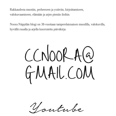
Rakkaudesta muotiin, perheeseen ja ystäviin, kirjoittamiseen,
valokuvaamiseen, elämään ja arjen pieniin iloihin.
Noora Näppilän blogi on 38-vuotiaan tamperelaisnaisen muodilla, valokuvilla,
hyvällä ruualla ja arjella kuorrutettu päiväkirja.