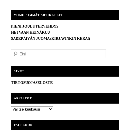
VIIMEISIMMÄT ARTIKKELIT
PIENI JOULUTERVEHDYS
HEI VAAN HEINÄKUU
SADEPÄIVÄN JUOMA (KIRJAVINKIN KERA!)
E
t
s
i
SIVUT
TIETOSUOJASELOSTE
ARKISTOT
ARKISTOT
FACEBOOK