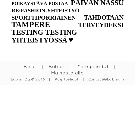
PÄIVÄN NASSU
POIKAYSTÄVÄ POSTAA
RE:FASHION-YHTEISTYÖ
TAHDOTAAN
SPORTTIPÖRRIÄINEN
TAMPERE
TERVEYDEKSI
TESTING TESTING
♥
YHTEISTYÖSSÄ
Bella
Babler
Yhteystiedot
|
|
|
Mainostajalle
Babler Oy © 2016
|
Käyttöehdot
|
Contact@babler.fi