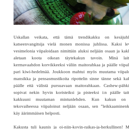
Uskallan veikata, että tämä trendikakku on kesäjuhl
katseenvangitsija vielä monen monissa juhlissa. Kaksi le
vesimelonia viipaloidaan nimittäin aluksi neljään osaan ja ka
aletaan koota oikean täytekakun tavoin. Minä lait
kermavaahdon korvikkeeksi väliin maitorahkaa ja päälle viipa
pari kiwi-hedelmää. Joukkoon mahtui myös muutama viipalo
mansikka ja pensasmustikoita ripottelin sinne tänne sekä ka
päälle että välistä pursuavaan maitorahkaan. Cashew-pähki
sopivat nekin hyvin koristeiksi ja pisteeksi i:n päälle tai
kakkuuni muutaman mintunlehden. Kun kakun on
tekovaiheessa viipaloinut neljään osaan, sen ”leikkaaminenk
käy äärimmäisen helposti.
Kakusta tuli kaunis ja oi-niin-kovin-raikas-ja-herkullinen! M