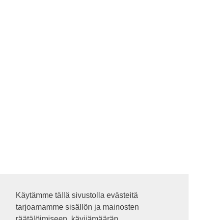
Käytämme tällä sivustolla evästeitä
Käytämme tällä sivustolla evästeitä
tarjoamamme sisällön ja mainosten
tarjoamamme sisällön ja mainosten
räätälöimiseen, kävijämäärän
räätälöimiseen, kävijämäärän