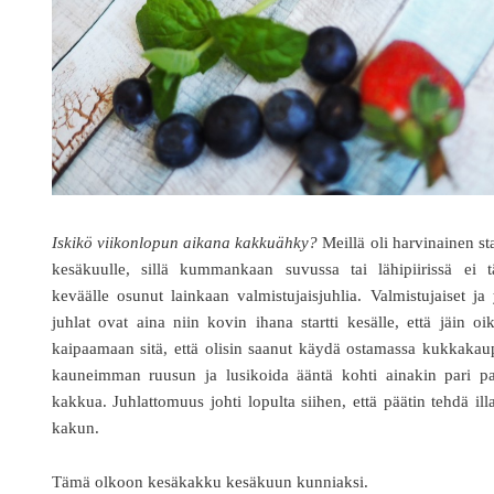
Iskikö viikonlopun aikana kakkuähky?
Meillä oli harvinainen sta
kesäkuulle, sillä kummankaan suvussa tai lähipiirissä ei tä
keväälle osunut lainkaan valmistujaisjuhlia. Valmistujaiset ja
juhlat ovat aina niin kovin ihana startti kesälle, että jäin oi
kaipaamaan sitä, että olisin saanut käydä ostamassa kukkaka
kauneimman ruusun ja lusikoida ääntä kohti ainakin pari pa
kakkua. Juhlattomuus johti lopulta siihen, että päätin tehdä ill
kakun.
Tämä olkoon kesäkakku kesäkuun kunniaksi.