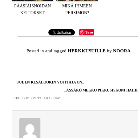
PÄÄSIÄISNOIDAN
MIKÄ IHMEEN
KEITOKSET
PERSIMON?
Save
Posted in and tagged
HERKKUSUILLE
by
NOORA
.
Artikkelien
←
UUDEN KESÄLOOKIN VOITTAJA ON..
selaus
TÄSSÄKÖ MEKKO PIKKUSISKONI HÄIH
6 THOUGHTS ON “
PALA KAKKUA
”