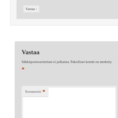
↓
Vastaa
Vastaa
Sähköpostiosoitettasi ei julkaista.
Pakolliset kentät on merkitty
*
*
Kommentti