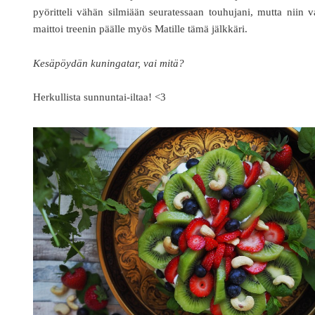
pyöritteli vähän silmiään seuratessaan touhujani, mutta niin 
maittoi treenin päälle myös Matille tämä jälkkäri.
Kesäpöydän kuningatar, vai mitä?
Herkullista sunnuntai-iltaa! <3