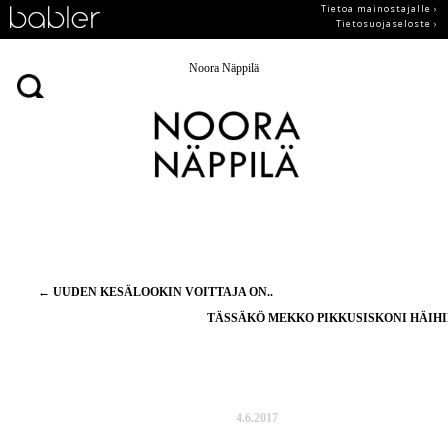
Tietoa mainostajalle ›
Tietosuojaseloste ›
Noora Näppilä
Artikkelien
←
UUDEN KESÄLOOKIN VOITTAJA ON..
selaus
TÄSSÄKÖ MEKKO PIKKUSISKONI HÄIH
4.6.2017