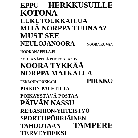
HERKKUSUILLE
EPPU
KOTONA
LUKUTOUKKAILUA
MITÄ NORPPA TUUNAA?
MUST SEE
NEULOJANOORA
NOORA KUVAA
NOORANAPPILA.FI
NOORA NÄPPILÄ PHOTOGRAPHY
NOORA TYKKÄÄ
NORPPA MATKALLA
PIRKKO
PERJANTAIPOKKARI
PIRKON PALETILTA
POIKAYSTÄVÄ POSTAA
PÄIVÄN NASSU
RE:FASHION-YHTEISTYÖ
SPORTTIPÖRRIÄINEN
TAMPERE
TAHDOTAAN
TERVEYDEKSI