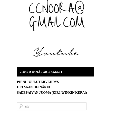
VIIMEISIMMÄT ARTIKKELIT
PIENI JOULUTERVEHDYS
HEI VAAN HEINÄKUU
SADEPÄIVÄN JUOMA (KIRJAVINKIN KERA!)
E
t
s