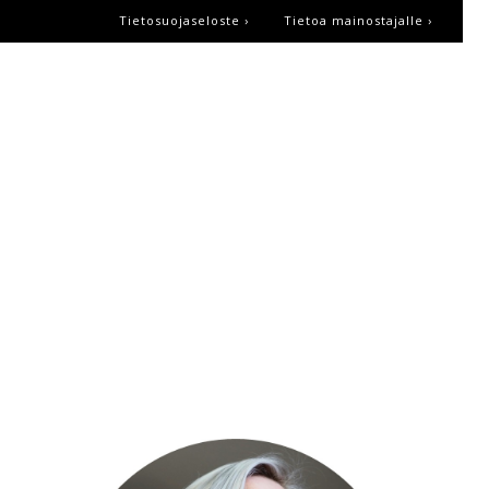
Tietosuojaseloste ›
Tietoa mainostajalle ›