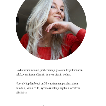
Rakkaudesta muotiin, perheeseen ja ystäviin, kirjoittamiseen,
valokuvaamiseen, elämään ja arjen pieniin iloihin.
Noora Näppilän blogi on 38-vuotiaan tamperelaisnaisen
muodilla, valokuvilla, hyvällä ruualla ja arjella kuorrutettu
päiväkirja.