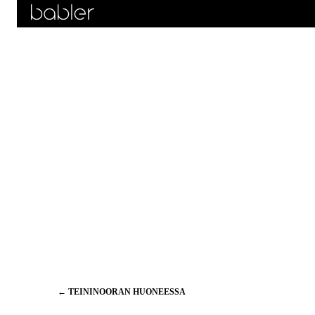
Artikkelien
←
TEININOORAN HUONEESSA
selaus