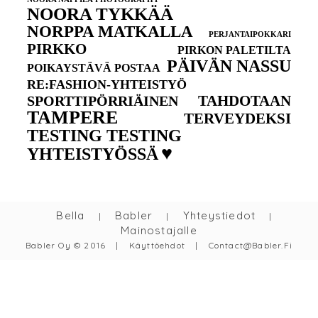
NOORA TYKKÄÄ
NORPPA MATKALLA
PERJANTAIPOKKARI
PIRKKO
PIRKON PALETILTA
PÄIVÄN NASSU
POIKAYSTÄVÄ POSTAA
RE:FASHION-YHTEISTYÖ
TAHDOTAAN
SPORTTIPÖRRIÄINEN
TAMPERE
TERVEYDEKSI
TESTING TESTING
♥
YHTEISTYÖSSÄ
Bella
Babler
Yhteystiedot
|
|
|
Mainostajalle
Babler Oy © 2016
|
Käyttöehdot
|
Contact@babler.fi