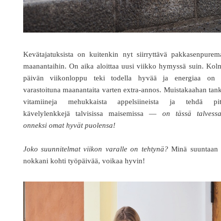
Kevätajatuksista on kuitenkin nyt siirryttävä pakkasenpurem
maanantaihin. On aika aloittaa uusi viikko hymyssä suin. Ko
päivän viikonloppu teki todella hyvää ja energiaa on 
varastoituna maanantaita varten extra-annos. Muistakaahan tan
vitamiineja mehukkaista appelsiineista ja tehdä pit
kävelylenkkejä talvisissa maisemissa —
on tässä talvessa
onneksi omat hyvät puolensa!
Joko suunnitelmat viikon varalle on tehtynä?
Minä suuntaan 
nokkani kohti työpäivää, voikaa hyvin!