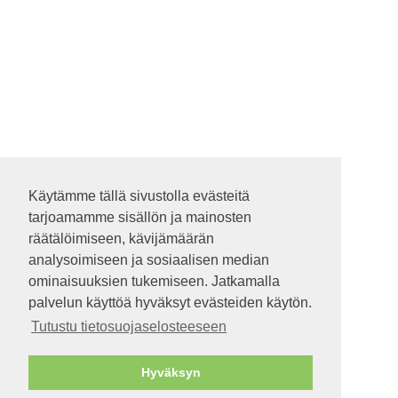
Käytämme tällä sivustolla evästeitä
Käytämme tällä sivustolla evästeitä
tarjoamamme sisällön ja mainosten
tarjoamamme sisällön ja mainosten
räätälöimiseen, kävijämäärän
räätälöimiseen, kävijämäärän
analysoimiseen ja sosiaalisen median
analysoimiseen ja sosiaalisen median
ominaisuuksien tukemiseen. Jatkamalla
ominaisuuksien tukemiseen. Jatkamalla
palvelun käyttöä hyväksyt evästeiden käytön.
palvelun käyttöä hyväksyt evästeiden käytön.
Tutustu tietosuojaselosteeseen
Tutustu tietosuojaselosteeseen
Hyväksyn
Hyväksyn