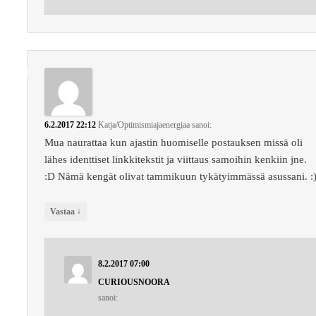
6.2.2017 22:12
Katja/Optimismiajaenergiaa
sanoi:
Mua naurattaa kun ajastin huomiselle postauksen missä oli
lähes identtiset linkkitekstit ja viittaus samoihin kenkiin jne.
:D Nämä kengät olivat tammikuun tykätyimmässä asussani. :
↓
Vastaa
8.2.2017 07:00
CURIOUSNOORA
sanoi: