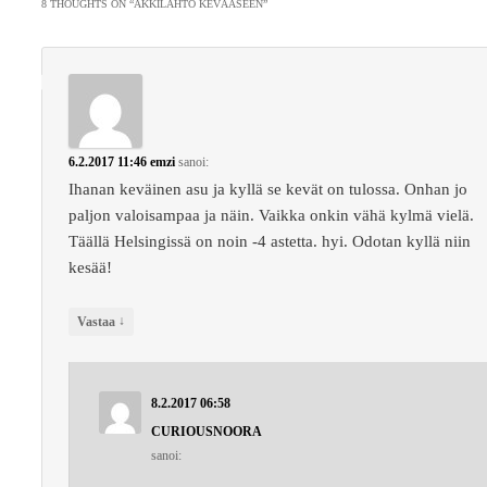
selaus
8 THOUGHTS ON “
ÄKKILÄHTÖ KEVÄÄSEEN
”
6.2.2017 11:46
emzi
sanoi:
Ihanan keväinen asu ja kyllä se kevät on tulossa. Onhan jo
paljon valoisampaa ja näin. Vaikka onkin vähä kylmä vielä.
Täällä Helsingissä on noin -4 astetta. hyi. Odotan kyllä niin
kesää!
↓
Vastaa
8.2.2017 06:58
CURIOUSNOORA
sanoi: