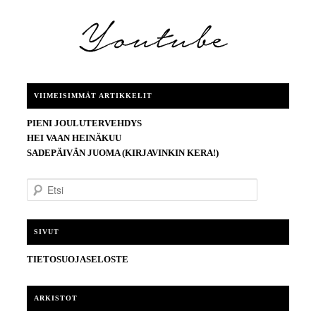
VIIMEISIMMÄT ARTIKKELIT
PIENI JOULUTERVEHDYS
HEI VAAN HEINÄKUU
SADEPÄIVÄN JUOMA (KIRJAVINKIN KERA!)
E
t
s
i
SIVUT
TIETOSUOJASELOSTE
ARKISTOT