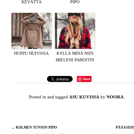
KEVÄTTÄ
PIPO
HUPPU HUIVISSA
KYLLÄ MINÄ NIIN
MIELENI PAHOITIN
Save
Posted in and tagged
ASU KUVISSA
by
NOORA
.
Artikkelien
←
KOLMEN TUNNIN PIPO
PÄÄASIO