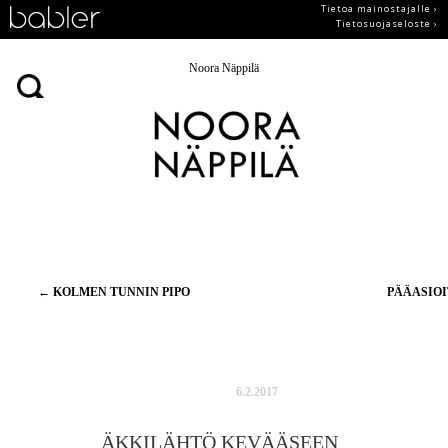
Tietoa mainostajalle ›
Tietosuojaseloste ›
Noora Näppilä
Artikkelien
←
KOLMEN TUNNIN PIPO
PÄÄASIO
selaus
6.2.2017
ÄKKILÄHTÖ KEVÄÄSEEN