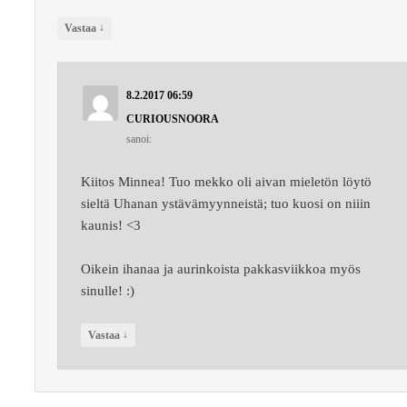
↓
Vastaa
8.2.2017 06:59
CURIOUSNOORA
sanoi:
Kiitos Minnea! Tuo mekko oli aivan mieletön löytö
sieltä Uhanan ystävämyynneistä; tuo kuosi on niiin
kaunis! <3
Oikein ihanaa ja aurinkoista pakkasviikkoa myös
sinulle! :)
↓
Vastaa