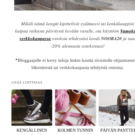
Mikäli nämä kengät kipittelivät sydämeesi tai kenkäkaappisi
kaipaa raikasta päivitystä kevään varalle, ota käyttöön
Vamok
verkkokaupassa
ostoksia tehdessäsi koodi
NOORA20
ja saa
-20% alennusta ostoksistasi!
*
Bloggaajalle ei kerry tuloja linkin kautta sivustolle ohjautunee
liikenteestä tai verkkokaupasta tehdyistä ostoista.
LISÄÄ LUETTAVAA
KENGÄLLINEN
KOLMEN TUNNIN
PÄIVÄN PANTTE