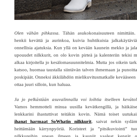
Olen vähän pihkassa.
Tähän asukokonaisuuteen nimittäin.
henkii kevättä ja aurinkoa, kuivia huhtikuisia jalkakäytävi
onnellisia ajatuksia. Kun yllä on kevään kaunein mekko ja jal
upouudet nilkkurit, on olo kovin pirteä ja kalenteriin tekisi m
alkaa kirjoitella jo kesälomasuunnitelmia. Mutta jos oikein tark
katsoo, huomaa taustalla siintävän talven ihmemaan ja punoitt
poskipäät. Onneksi äkkilähdön mielikuvitusmatkalle kevääseen
ottaa juuri silloin, kun haluaa.
Ja jo pelkästään asuvalinnalla voi loihtia itselleen keväto
Vamos hemmotteli minua uusilla kevätkengillä, ja häikäise
lenkkarini ihastuttivat teitäkin kovin. Nämä toiset uutukai
ihanat harmaat SoWhatin nilkkurit
, saivat nekin sydäm
heittämään kärrynpyöriä. Koristeet ja ”pitsikuviointi” tuo
nilkkureihin upean ilmeen ja kauniit vaaleat kengät o