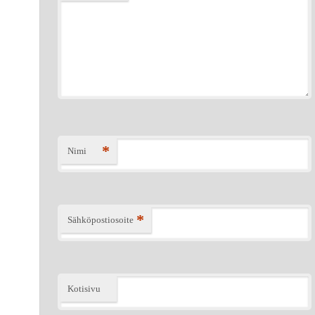
*
Nimi
*
Sähköpostiosoite
Kotisivu