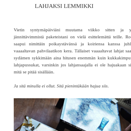
LAHJAKSI LEMMIKKI
Vietin syntymäpäiviäni muutama viikko sitten ja y
jännittävimmistä paketeistani on vielä esittelemättä teille. R
saapui nimittäin poikaystävänsä ja koiriensa kanssa juhli
vaaaaltavan pahvilaatikon kera. Tällaiset vaaaaltavat lahjat sa
sydämen sykkimään aina hitusen enemmän kuin kukkakimput
lahjapussukat, varsinkin jos lahjansaajalla ei ole hajuakaan si
mitä se pitää sisällään.
Ja sitä minulla ei ollut. Sitä pienintäkään hajua siis
.