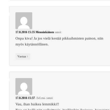
17.8.2016 15:35
Menninkäinen
sanoi:
Onpa kiva! Ja jos vielä kestää pikkuihmisten painon, niin
myös käytännöllinen.
↓
Vastaa
17.8.2016 15:37
-SeLma-
sanoi:
Vau, ihan huikea lemmikki!!
Nuo on kyllä niin valloittavia, itsellänikin ikuisuus -haaveena