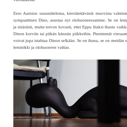
Eero Aarnion suunnittelema, kierrätettävästä muovista valmist
sympaattinen Dino, asustaa nyt olohuoneessamme. Se on lem
ja sisäsiisti, mutta toivon kovasti, ettei Eppu liiaksi ihastu vaik
Dinon korviin tai pitkän hännän piikkeihin. Pienimmät viera
voivat jopa istahtaa Dinon selkään. Se on ihana, se on meidän 
lemmikki ja olohuoneen valtias.