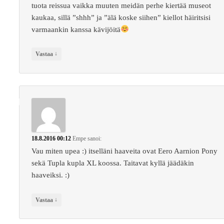
tuota reissua vaikka muuten meidän perhe kiertää museot
kaukaa, sillä ”shhh” ja ”älä koske siihen” kiellot häiritsisi
varmaankin kanssa kävijöitä
↓
Vastaa
18.8.2016 00:12
Empe
sanoi:
Vau miten upea :) itselläni haaveita ovat Eero Aarnion Pony
sekä Tupla kupla XL koossa. Taitavat kyllä jäädäkin
haaveiksi. :)
↓
Vastaa