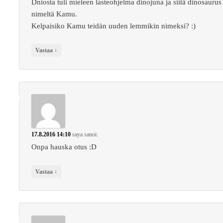
Dniosta tuli mieleen lasteohjelma dinojuna ja siitä dinosaurus
nimeltä Kamu.
Kelpaisiko Kamu teidän uuden lemmikin nimeksi? :)
↓
Vastaa
17.8.2016 14:10
saya
sanoi:
Onpa hauska otus :D
↓
Vastaa