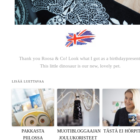
Thank you Roosa & Co! Look what I got as a birthdaypresent
This little dinosaur is our new, lovely pet.
LISÄÄ LUETTAVAA
PAKKASTA
MUOTIBLOGGAAJAN
TÄSTÄ EI HÖRPI
PIILOSSA
JOULUKORISTEET