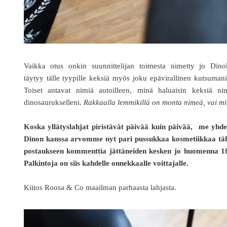
Vaikka otus onkin suunnittelijan toimesta nimetty jo Dinok
täytyy tälle tyypille keksiä myös joku epävirallinen kutsuman
Toiset antavat nimiä autoilleen, minä haluaisin keksiä ni
dinosaurukselleni.
Rakkaalla lemmikillä on monta nimeä, vai mi
Koska yllätyslahjat piristävät päivää kuin päivää, me yhde
Dinon kanssa arvomme nyt pari pussukkaa kosmetiikkaa tä
postaukseen kommenttia jättäneiden kesken jo huomenna 18
Palkintoja on siis kahdelle onnekkaalle voittajalle.
Kiitos Roosa & Co maailman parhaasta lahjasta.