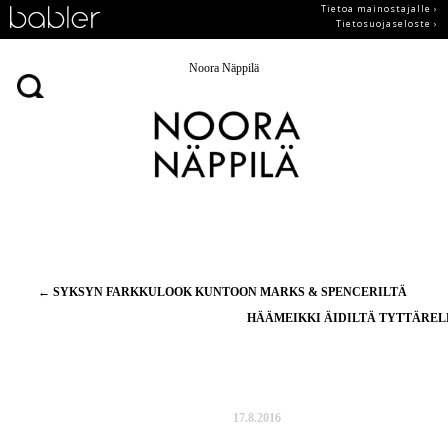
Tietoa mainostajalle ›
Tietosuojaseloste ›
Noora Näppilä
Artikkelien
←
SYKSYN FARKKULOOK KUNTOON MARKS & SPENCERILTÄ
selaus
HÄÄMEIKKI ÄIDILTÄ TYTTÄRE
17.8.2016