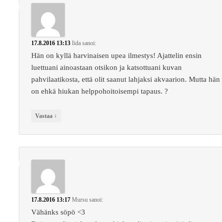
17.8.2016 13:13
Iida
sanoi:
Hän on kyllä harvinaisen upea ilmestys! Ajattelin ensin
luettuani ainoastaan otsikon ja katsottuani kuvan
pahvilaatikosta, että olit saanut lahjaksi akvaarion. Mutta hän
on ehkä hiukan helppohoitoisempi tapaus. ?
↓
Vastaa
17.8.2016 13:17
Mursu
sanoi:
Vähänks söpö <3