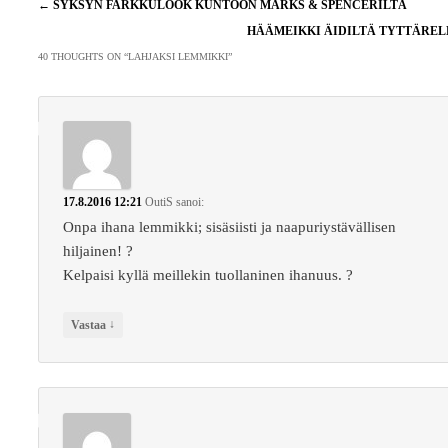
Artikkelien
←
SYKSYN FARKKULOOK KUNTOON MARKS & SPENCERILTÄ
selaus
HÄÄMEIKKI ÄIDILTÄ TYTTÄRE
40 THOUGHTS ON “
LAHJAKSI LEMMIKKI
”
17.8.2016 12:21
OutiS
sanoi:
Onpa ihana lemmikki; sisäsiisti ja naapuriystävällisen
hiljainen! ?
Kelpaisi kyllä meillekin tuollaninen ihanuus. ?
↓
Vastaa