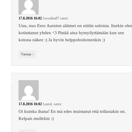
17.8.2016 16:02
Jossukka87
sanoi:
Uuu, nuo Eero Aarnion aläimet on niiiiin suloisia. Itsekin ole
kotiuttanut yhden <3 Pistää aina hymyilyttämään kun sen
kotona näkee :) Ja hyvin helppohoitoinenkin ;)
↓
Vastaa
17.8.2016 16:02
LauraL
sanoi:
Oi kuinka ihana! En mä edes muistanut että tollasiakin on.
Kelpais mullekin :)