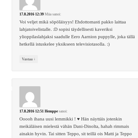
17.8.2016 12:39
Miia
sanoi:
Voi veljet mikä söpöläisyys! Ehdottomasti pakko laittaa
lahjatoivelistalle. :D sopisi täydellisesti kaveriksi
ylioppilaslahjaksi saadulle Eero Aarnion puppylle, joka tällä
hetkellä istuskelee yksikseen televisiotasolla. :)
↓
Vastaa
17.8.2016 12:51
Hemppe
sanoi:
Ooooh ihana uusi lemmikki ! ♥ Hän näyttäis jotenkin
meikäläisen mielestä vähän Dani-Dinolta, hahah rimmais
ainakin hyvin. Tai sitten Teppo, sit teillä ois Matti ja Teppo