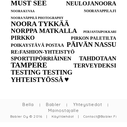
MUST SEE
NEULOJANOORA
NOORANAPPILA.FI
NOORA KUVAA
NOORA NÄPPILÄ PHOTOGRAPHY
NOORA TYKKÄÄ
NORPPA MATKALLA
PERJANTAIPOKKARI
PIRKKO
PIRKON PALETILTA
PÄIVÄN NASSU
POIKAYSTÄVÄ POSTAA
RE:FASHION-YHTEISTYÖ
TAHDOTAAN
SPORTTIPÖRRIÄINEN
TAMPERE
TERVEYDEKSI
TESTING TESTING
♥
YHTEISTYÖSSÄ
Bella
Babler
Yhteystiedot
|
|
|
Mainostajalle
Babler Oy © 2016
|
Käyttöehdot
|
Contact@babler.fi