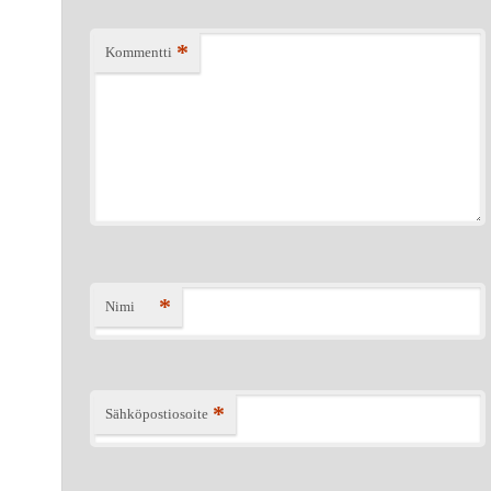
*
Kommentti
*
Nimi
*
Sähköpostiosoite