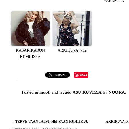
VARRELTA
KASARIKARON
ARKIKUVA 7/52
KEMUISSA
Save
Posted in
muoti
and tagged
ASU KUVISSA
by
NOORA
.
Artikkelien
←
TERVE VAAN TALVI, HEI VAAN HUHTIKUU
ARKIKUVA 14
selaus
2 THOUGHTS ON “
KUULUMISIA VIIME VIIKOLTA
”