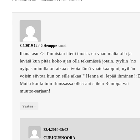
8.4.2019 12:46
Hemppe
sanoi:
Ihana asu <3 Tunnistan itteni tuosta, en vaan malta olla ja
levätä kun pitää koko ajan olla tekemässä jotain, tyyliin "no
nytpäs minulla on aikaa siivota tämä vaatekaappini, nythän
voisin siivota kun on sille aikaa!" Henna ei, lepää ihminen! :
Mutta koukutuin flunssassa ollessani siihen Remppa vai
muutto-sarjaan!
↓
Vastaa
23.4.2019 08:02
CURIOUSNOORA