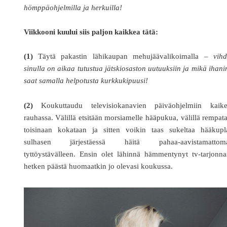
hömppäohjelmilla ja herkuilla!
Viikkooni kuului siis paljon kaikkea tätä:
(1)
Täytä pakastin lähikaupan mehujäävalikoimalla –
vihd
sinulla on aikaa tutustua jätskiosaston uutuuksiin ja mikä ihani
saat samalla helpotusta kurkkukipuusi!
(2)
Koukuttaudu televisiokanavien päiväohjelmiin kaike
rauhassa. Välillä etsitään morsiamelle hääpukua, välillä rempat
toisinaan kokataan ja sitten voikin taas sukeltaa hääkupl
sulhasen järjestäessä häitä pahaa-aavistamattoma
tyttöystävälleen. Ensin olet lähinnä hämmentynyt tv-tarjonna
hetken päästä huomaatkin jo olevasi koukussa.