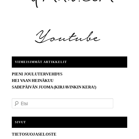
VIIMEISIMMÄT ARTIKKELIT
PIENI JOULUTERVEHDYS
HEI VAAN HEINÄKUU
SADEPÄIVÄN JUOMA (KIRJAVINKIN KERA!)
E
t
s
i
SIVUT
TIETOSUOJASELOSTE