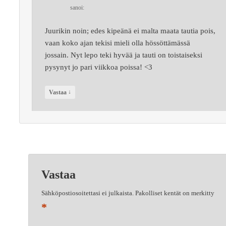
sanoi:
Juurikin noin; edes kipeänä ei malta maata tautia pois,
vaan koko ajan tekisi mieli olla hössöttämässä
jossain. Nyt lepo teki hyvää ja tauti on toistaiseksi
pysynyt jo pari viikkoa poissa! <3
↓
Vastaa
Vastaa
Sähköpostiosoitettasi ei julkaista.
Pakolliset kentät on merkitty
*