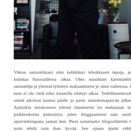
Viikon sairastettuani olen kehittänyt tehokkaasti tapoja, jo
kuluttaa flunssaillessa aikaa. Olen maailman kärsimättö
sairastelija ja yleensä tylsistyn makaamiseen jo siinä vaiheessa,
tauti ei ole vielä edes kunnolla ehtinyt alkaa. Todellisuudess
seinät alkoivat kaatua päälle jo parin sairaslomapäivän jälk
Ajatuskin tietokoneen edessä istumisesta toi mukanaan lä
poikkeuksetta päänsäryn, joten bloggaamisen sain unoh
ajanviettotapana saman tien. Pieni sometauko blogosfääristä t
tosin tehdä vain ihan hyvää.
Sen sijaan täytin viikk