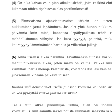
(4)
On aika kaivaa esiin pino aikakauslehtiä, joita et ikinä eht
lukemaan niiden tipahtaessa alas postiluukustasi!
(5)
Flunssaisena ajanviettotavoista tärkein on tieten
nukkuminen ja/tai lepääminen. Jos olet yhtä huono nukkum
päiväunia kuin minä, kannattaa lepäilypaikasta tehdä e
mahdollisimman viihtyisä. Iso kasa tyynyjä, peitteitä, muk
kauratyyny lämmittämään hartioita ja villasukat jalkoja.
(6)
Anna itsellesi aikaa parantua. Tavallinenkin flunssa voi v
mehut pitkäksikin aikaa, joten maltti on valttia. Vaikka ku
kismittäisi perua menoja kalenterista, voit tehdä itsellesi vain ha
juoksemalla kipeänä paikasta toiseen.
Kuinka sinä hemmottelet itseäsi flunssan kourissa vai onko a
vaikea pysäyttää vaikka flunssa iskisikin?
Täällä tauti alkaa pikkuhiljaa talttua, eilen oli todelli
voittajafiilis, kun aamulla jaksoi nousta reippaasti sängystä ja 