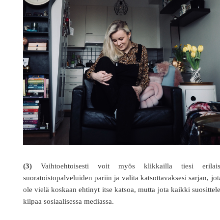
(3)
Vaihtoehtoisesti voit myös klikkailla tiesi erilais
suoratoistopalveluiden pariin ja valita katsottavaksesi sarjan, jot
ole vielä koskaan ehtinyt itse katsoa, mutta jota kaikki suosittel
kilpaa sosiaalisessa mediassa.