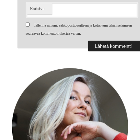
Kotisivu
Tallenna nimeni, sähköpostiosoitteeni ja kotisivuni tähän selaimeen
seuraavaa kommentointikertaa varten.