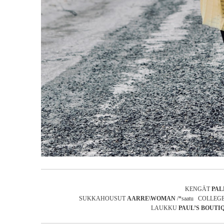
KENGÄT
PAL
SUKKAHOUSUT
AARRE\WOMAN
/*saatu COLLEG
LAUKKU
PAUL’S BOUTI