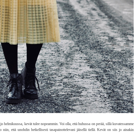
 jo helmikuussa, kevät tulee nopeammin. Voi olla, että huhussa on perää, sillä kuvatessamme
iin, että unohdin hetkellisesti tasapainottelevani jäisellä tiellä. Kevät on siis jo ainakin