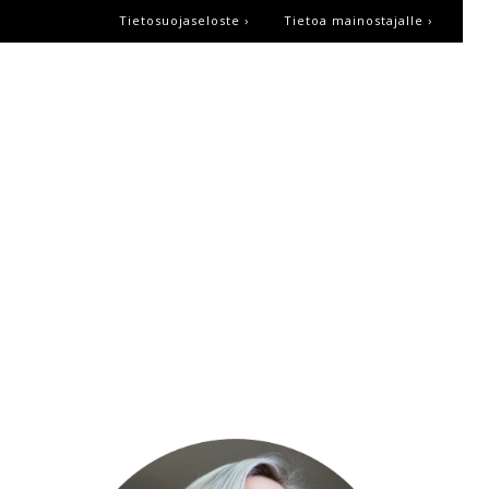
Tietosuojaseloste ›
Tietoa mainostajalle ›