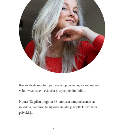
Rakkaudesta muotiin, perheeseen ja ystäviin, kirjoittamiseen,
valokuvaamiseen, elämään ja arjen pieniin iloihin.
Noora Näppilän blogi on 38-vuotiaan tamperelaisnaisen
muodilla, valokuvilla, hyvällä ruualla ja arjella kuorrutettu
päiväkirja.