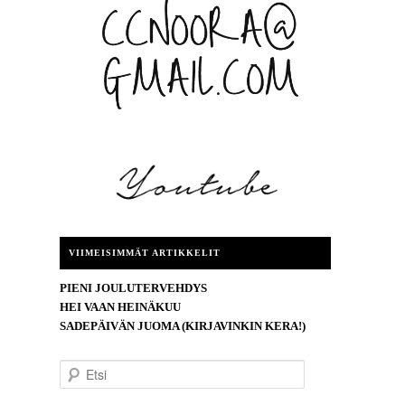
VIIMEISIMMÄT ARTIKKELIT
PIENI JOULUTERVEHDYS
HEI VAAN HEINÄKUU
SADEPÄIVÄN JUOMA (KIRJAVINKIN KERA!)
E
t
s