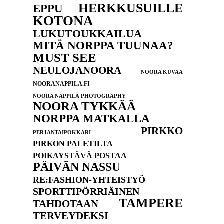
HERKKUSUILLE
EPPU
KOTONA
LUKUTOUKKAILUA
MITÄ NORPPA TUUNAA?
MUST SEE
NEULOJANOORA
NOORA KUVAA
NOORANAPPILA.FI
NOORA NÄPPILÄ PHOTOGRAPHY
NOORA TYKKÄÄ
NORPPA MATKALLA
PIRKKO
PERJANTAIPOKKARI
PIRKON PALETILTA
POIKAYSTÄVÄ POSTAA
PÄIVÄN NASSU
RE:FASHION-YHTEISTYÖ
SPORTTIPÖRRIÄINEN
TAMPERE
TAHDOTAAN
TERVEYDEKSI