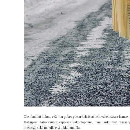
Olen kuullut huhua, että kun pukee ylleen keltaisen liehuvahelmaisen hameen
Hatanpään Arboretumin kupeessa viikonloppuna, linnut sirkuttivat puissa jo n
mielessä, sekä minulla että pikkulinnuilla.