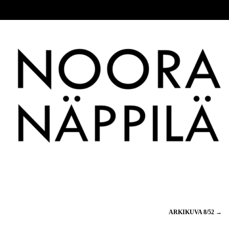
ARKIKUVA 8/52
→