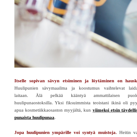
Itselle sopivan sävyn etsiminen ja löytäminen on hausk
Huulipunien sävymaailma ja koostumus vaihtelevat laida
laitaan. Älä pelkää kääntyä ammattilaisen puol
huulipunaostoksilla. Yksi fiksuimmista teoistani ikinä oli py
apua kosmetiikkaosaston myyjältä, kun
viimeksi etsin täydelli
punaista huulipunaa
.
Jopa huulipunien ympärille voi syntyä muistoja.
Heitin va