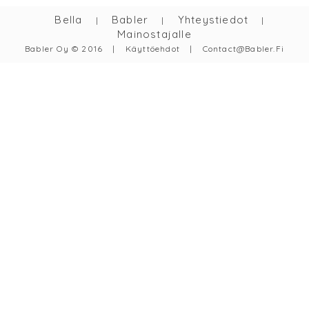
Bella
Babler
Yhteystiedot
|
|
|
Mainostajalle
Babler Oy © 2016
|
Käyttöehdot
|
Contact@babler.fi