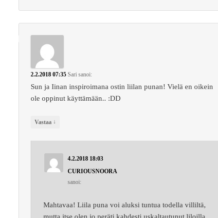
2.2.2018 07:35
Sari
sanoi:
Sun ja Iinan inspiroimana ostin liilan punan! Vielä en oikein
ole oppinut käyttämään.. :DD
↓
Vastaa
4.2.2018 18:03
CURIOUSNOORA
sanoi:
Mahtavaa! Liila puna voi aluksi tuntua todella villiltä,
mutta itse olen jo peräti kahdesti uskaltautunut liloilla