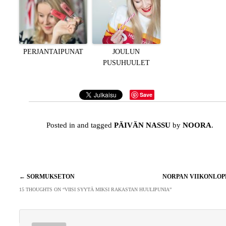
PERJANTAIPUNAT
JOULUN
PUSUHUULET
Save
Posted in and tagged
PÄIVÄN NASSU
by
NOORA
.
Artikkelien
←
SORMUKSETON
NORPAN VIIKONLO
selaus
15 THOUGHTS ON “
VIISI SYYTÄ MIKSI RAKASTAN HUULIPUNIA
”