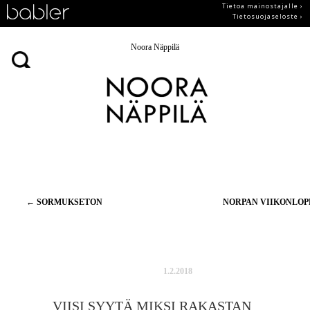
Tietoa mainostajalle ›
Tietosuojaseloste ›
Noora Näppilä
Artikkelien
←
SORMUKSETON
NORPAN VIIKONLO
selaus
1.2.2018
VIISI SYYTÄ MIKSI RAKASTAN