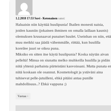
1.2.2018 17:53
Suvi - Kotonainen
sanoi:
Haluaisin niin käyttää huulipunia! Ihailen monesti naisia,
joiden kauniin (jokainen ihminen on omalla laillaan kaunis)
olemuksen kruunaavat punaiset huulet. Useinhan on niin, ett
muu meikki saa jäädä vähemmälle, riittää, kun huulilla
koreilee juuri se oikea puna.
Miksiko en sitten itse käytä huulipunia? Koska näytän aivan
pelleltä! Minua on siunattu melko muhkeilla huulilla ja pidän
niitä yhtenä parhaista piirteistäni kasvoissani. Mutta punata e
niitä koskaan ole osannut. Kosmetologit ja ystäväni aina
tuhisevat pelle-jutuilleni, ehkä pitäisi antaa punille
mahdollisuus..? Ehkä vappuna ;)
↓
Vastaa