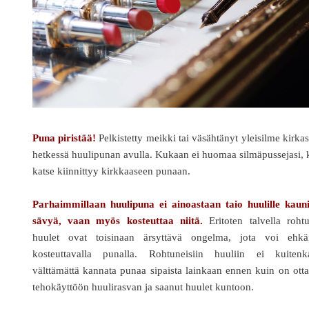
Puna piristää!
Pelkistetty meikki tai väsähtänyt yleisilme kirka
hetkessä huulipunan avulla. Kukaan ei huomaa silmäpussejasi,
katse kiinnittyy kirkkaaseen punaan.
Parhaimmillaan huulipuna ei ainoastaan taio huulille kauni
sävyä, vaan myös kosteuttaa niitä.
Eritoten talvella roht
huulet ovat toisinaan ärsyttävä ongelma, jota voi ehkäi
kosteuttavalla punalla. Rohtuneisiin huuliin ei kuitenk
välttämättä kannata punaa sipaista lainkaan ennen kuin on ott
tehokäyttöön huulirasvan ja saanut huulet kuntoon.