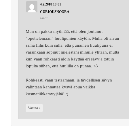
4.2.2018 18:01
CURIOUSNOORA
sanoi:
Mun on pakko myöntää, että olen joutunut
”opettelemaan” huulipunien käytön. Mulla oli aivan
sama fiilis kuin sulla, että punainen huulipuna ei
varsinkaan sopinut mielestäni minulle yhtään, mutta
kun vaan rohkeasti aloin käyttää eri sävyjä totuin
lopulta siihen, että huulilla on punaa. <3
Rohkeasti vaan testaamaan, ja täydellisen sävyn
valintaan kannattaa kysyä apua vaikka
kosmetiikkamyyjältä! :)
↓
Vastaa