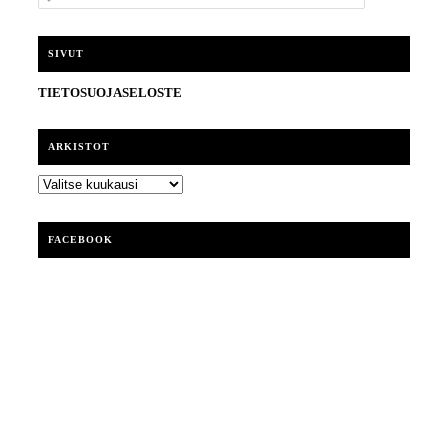
t
s
i
SIVUT
TIETOSUOJASELOSTE
ARKISTOT
ARKISTOT
FACEBOOK