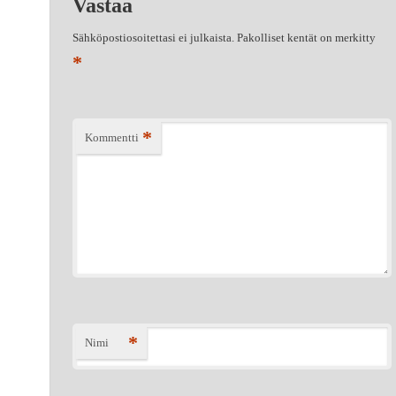
Vastaa
Sähköpostiosoitettasi ei julkaista.
Pakolliset kentät on merkitty
*
*
Kommentti
*
Nimi