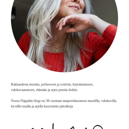
Rakkaudesta muotiin, perheeseen ja ystäviin, kirjoittamiseen,
valokuvaamiseen, elämään ja arjen pieniin iloihin.
Noora Näppilän blogi on 38-vuotiaan tamperelaisnaisen muodilla, valokuvilla,
hyvällä ruualla ja arjella kuorrutettu päiväkirja.