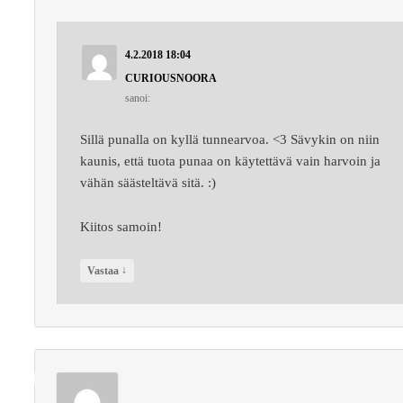
4.2.2018 18:04
CURIOUSNOORA
sanoi:
Sillä punalla on kyllä tunnearvoa. <3 Sävykin on niin
kaunis, että tuota punaa on käytettävä vain harvoin ja
vähän säästeltävä sitä. :)
Kiitos samoin!
↓
Vastaa