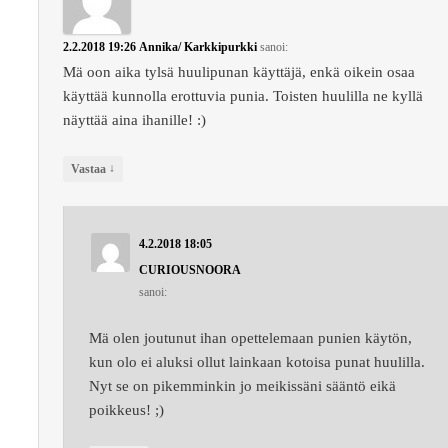
2.2.2018 19:26
Annika/ Karkkipurkki
sanoi:
Mä oon aika tylsä huulipunan käyttäjä, enkä oikein osaa
käyttää kunnolla erottuvia punia. Toisten huulilla ne kyllä
näyttää aina ihanille! :)
↓
Vastaa
4.2.2018 18:05
CURIOUSNOORA
sanoi:
Mä olen joutunut ihan opettelemaan punien käytön,
kun olo ei aluksi ollut lainkaan kotoisa punat huulilla.
Nyt se on pikemminkin jo meikissäni sääntö eikä
poikkeus! ;)