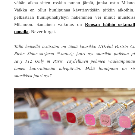
vähän aikaa sitten roskiin punan jämät, jonka ostin Milanos
Vaikka en ollut huulipunaa käyttänytkään pitkiin aikoihin,
pelkästään huulipunahylsyn näkeminen vei minut muistoiss
Milanoon. Samainen vaikutus on
Roosan häihin ostamall
punalla
. Never forget.
Tällä hetkellä testissäni on tämä kuusikko L’Oréal Parisin C
Riche Shine-sarjasta (
*
saatu); juuri nyt suosikin paikkaa p
sävy 112 Only in Paris. Täydellinen pehmeä vaaleanpunai
lumen kuorruttamiin talvipäiviin. Mikä huulipuna on si
suosikkisi juuri nyt?