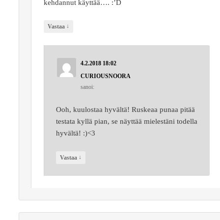
kehdannut käyttää…. :’D
↓
Vastaa
4.2.2018 18:02
CURIOUSNOORA
sanoi:
Ooh, kuulostaa hyvältä! Ruskeaa punaa pitää
testata kyllä pian, se näyttää mielestäni todella
hyvältä! :)<3
↓
Vastaa