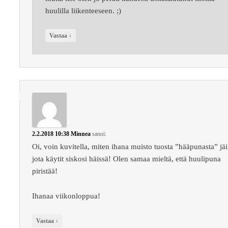
huulilla liikenteeseen. ;)
↓
Vastaa
2.2.2018 10:38
Minnea
sanoi:
Oi, voin kuvitella, miten ihana muisto tuosta ”hääpunasta” jäi
jota käytit siskosi häissä! Olen samaa mieltä, että huulipuna
piristää!
Ihanaa viikonloppua!
↓
Vastaa