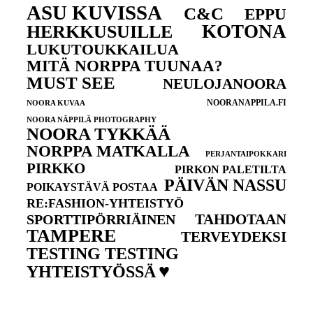
ASU KUVISSA
C&C
EPPU
KOTONA
HERKKUSUILLE
LUKUTOUKKAILUA
MITÄ NORPPA TUUNAA?
MUST SEE
NEULOJANOORA
NOORANAPPILA.FI
NOORA KUVAA
NOORA NÄPPILÄ PHOTOGRAPHY
NOORA TYKKÄÄ
NORPPA MATKALLA
PERJANTAIPOKKARI
PIRKKO
PIRKON PALETILTA
PÄIVÄN NASSU
POIKAYSTÄVÄ POSTAA
RE:FASHION-YHTEISTYÖ
TAHDOTAAN
SPORTTIPÖRRIÄINEN
TAMPERE
TERVEYDEKSI
TESTING TESTING
♥
YHTEISTYÖSSÄ