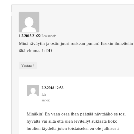
1.2.2018 21:22
Lea
sanoi:
Minä räväytin ja ostin juuri ruskean punan! Itsekin ihmettelin
tätä vimmaa! :DD
↓
Vastaa
2.2.2018 12:53
Ida
sanoi:
Minäkin! En vaan osaa ihan päättää näyttääkö se tosi
hyvältä vai siltä että olen levitellyt suklaata koko
huulien täydeltä joten toistaiseksi en ole julkisesti