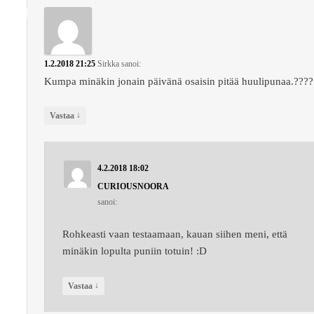
1.2.2018 21:25
Sirkka
sanoi:
Kumpa minäkin jonain päivänä osaisin pitää huulipunaa.????
↓
Vastaa
4.2.2018 18:02
CURIOUSNOORA
sanoi:
Rohkeasti vaan testaamaan, kauan siihen meni, että
minäkin lopulta puniin totuin! :D
↓
Vastaa