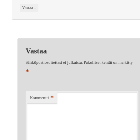
↓
Vastaa
Vastaa
Sähköpostiosoitettasi ei julkaista.
Pakolliset kentät on merkitty
*
*
Kommentti