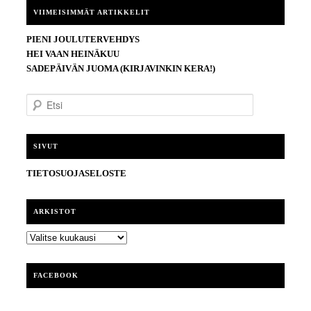
VIIMEISIMMÄT ARTIKKELIT
PIENI JOULUTERVEHDYS
HEI VAAN HEINÄKUU
SADEPÄIVÄN JUOMA (KIRJAVINKIN KERA!)
E
t
s
i
SIVUT
TIETOSUOJASELOSTE
ARKISTOT
ARKISTOT
FACEBOOK