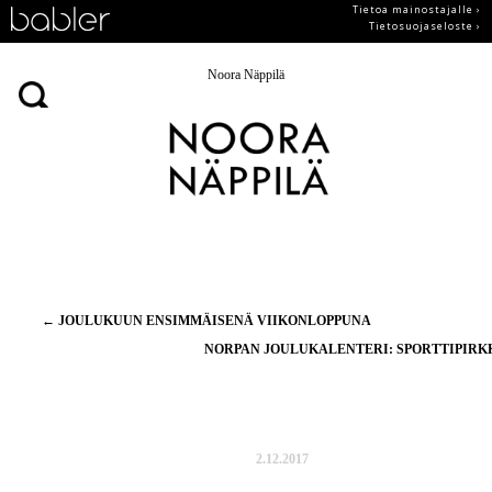
Tietoa mainostajalle ›
Tietosuojaseloste ›
Noora Näppilä
Artikkelien
←
JOULUKUUN ENSIMMÄISENÄ VIIKONLOPPUNA
selaus
NORPAN JOULUKALENTERI: SPORTTIPIR
2.12.2017