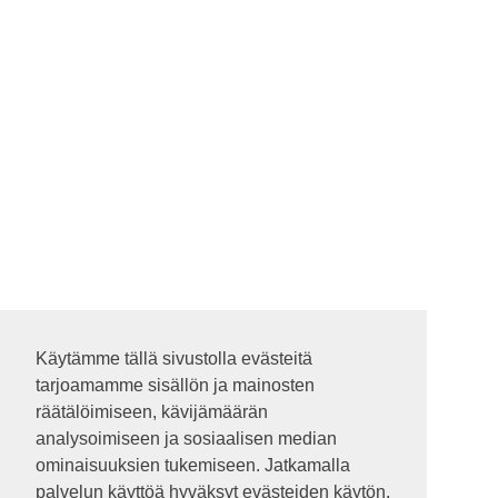
Käytämme tällä sivustolla evästeitä
Käytämme tällä sivustolla evästeitä
tarjoamamme sisällön ja mainosten
tarjoamamme sisällön ja mainosten
räätälöimiseen, kävijämäärän
räätälöimiseen, kävijämäärän
analysoimiseen ja sosiaalisen median
analysoimiseen ja sosiaalisen median
ominaisuuksien tukemiseen. Jatkamalla
ominaisuuksien tukemiseen. Jatkamalla
palvelun käyttöä hyväksyt evästeiden käytön.
palvelun käyttöä hyväksyt evästeiden käytön.