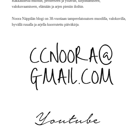
Rakkaudesta muotiin, perheeseen ja ystäviin, kirjoittamiseen,
valokuvaamiseen, elämään ja arjen pieniin iloihin.
Noora Näppilän blogi on 38-vuotiaan tamperelaisnaisen muodilla, valokuvilla,
hyvällä ruualla ja arjella kuorrutettu päiväkirja.