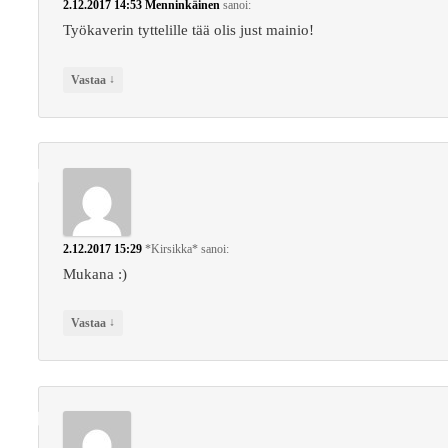
2.12.2017 14:53
Menninkäinen
sanoi:
Työkaverin tyttelille tää olis just mainio!
↓
Vastaa
2.12.2017 15:29
*Kirsikka*
sanoi:
Mukana :)
↓
Vastaa