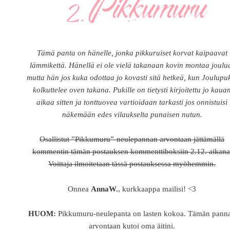
Tämä panta on hänelle, jonka pikkuruiset korvat kaipaavat
lämmikettä. Hänellä ei ole vielä takanaan kovin montaa joulu
mutta hän jos kuka odottaa jo kovasti sitä hetkeä, kun Joulupu
kolkuttelee oven takana. Pukille on tietysti kirjoitettu jo kaua
aikaa sitten ja tonttuovea vartioidaan tarkasti jos onnistuisi
näkemään edes vilaukselta punaisen nutun.
Osallistut ”Pikkumuru”-neulepannan arvontaan jättämällä
kommentin tämän postauksen kommenttiboksiin 2.12. aikana
Voittaja ilmoitetaan tässä postauksessa myöhemmin.
Onnea
AnnaW.
, kurkkaappa mailisi! <3
HUOM:
Pikkumuru-neulepanta on lasten kokoa. Tämän pann
arvontaan kutoi oma äitini.