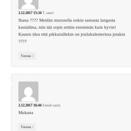
2.12.2017 15:34
T.
sanoi:
Ihana ???? Meidän murusella onkin samasta langasta
kaulaliina, niin tää sopis settiin enemmän kuin hyvin!
Kaunis idea että pikkuisillekin on joulukalenterissa jotakin
????
↓
Vastaa
2.12.2017 16:44
Annuli
sanoi:
Mukana
↓
Vastaa