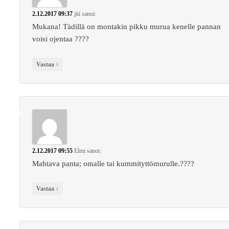
2.12.2017 09:37
jiii
sanoi:
Mukana! Tädillä on montakin pikku murua kenelle pannan
voisi ojentaa ????
↓
Vastaa
2.12.2017 09:55
Elmi
sanoi:
Mahtava panta; omalle tai kummityttömurulle.????
↓
Vastaa