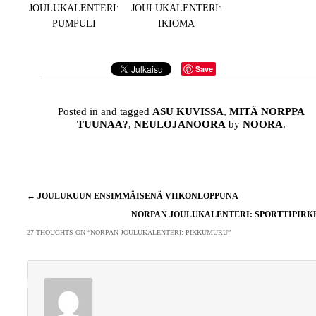
JOULUKALENTERI:
JOULUKALENTERI:
PUMPULI
IKIOMA
Save
Posted in and tagged
ASU KUVISSA
,
MITÄ NORPPA
TUUNAA?
,
NEULOJANOORA
by
NOORA
.
Artikkelien
←
JOULUKUUN ENSIMMÄISENÄ VIIKONLOPPUNA
selaus
NORPAN JOULUKALENTERI: SPORTTIPIR
27 THOUGHTS ON “
NORPAN JOULUKALENTERI: PIKKUMURU
”