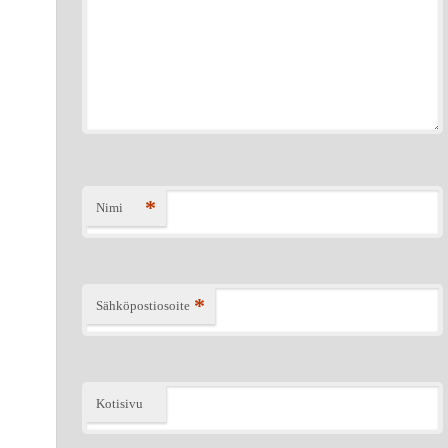
*
Nimi
*
Sähköpostiosoite
Kotisivu