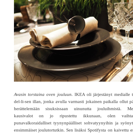
Avasin torstaina oven jouluun.
IKEA oli järjestänyt medialle 
del-li-sen illan, jonka avulla varmasti jokainen paikalla ollut p
herättelemään sisuksissaan uinunutta jouluihmistä. Mei
kausivalot on jo ripustettu ikkunaan, olen vaihta
punavalkoraidalliset tyynynpäälliset sohvatyynyihin ja syöny
ensimmäiset joulutortutkin. Sen lisäksi Spotifysta on kaivettu e