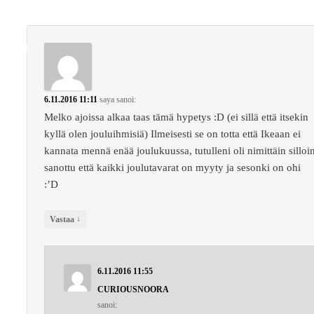
6.11.2016 11:11
saya
sanoi:
Melko ajoissa alkaa taas tämä hypetys :D (ei sillä että itsekin
kyllä olen jouluihmisiä) Ilmeisesti se on totta että Ikeaan ei
kannata mennä enää joulukuussa, tutulleni oli nimittäin silloi
sanottu että kaikki joulutavarat on myyty ja sesonki on ohi
:’D
↓
Vastaa
6.11.2016 11:55
CURIOUSNOORA
sanoi: