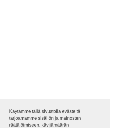
Käytämme tällä sivustolla evästeitä
Käytämme tällä sivustolla evästeitä
tarjoamamme sisällön ja mainosten
tarjoamamme sisällön ja mainosten
räätälöimiseen, kävijämäärän
räätälöimiseen, kävijämäärän