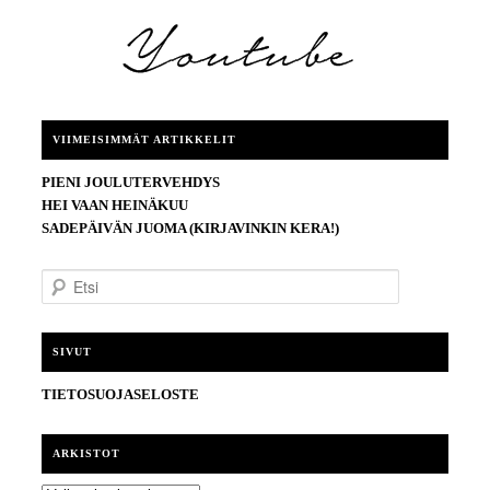
VIIMEISIMMÄT ARTIKKELIT
PIENI JOULUTERVEHDYS
HEI VAAN HEINÄKUU
SADEPÄIVÄN JUOMA (KIRJAVINKIN KERA!)
E
t
s
i
SIVUT
TIETOSUOJASELOSTE
ARKISTOT