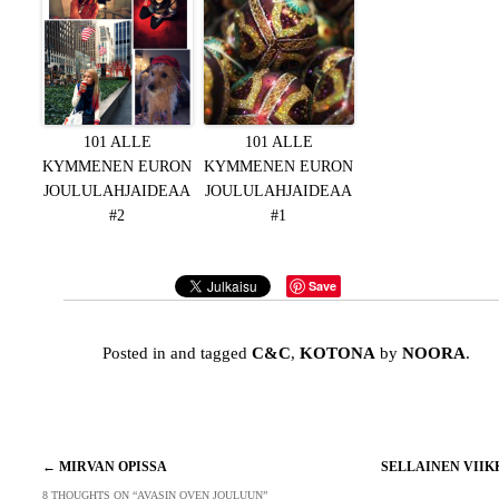
101 ALLE
101 ALLE
KYMMENEN EURON
KYMMENEN EURON
JOULULAHJAIDEAA
JOULULAHJAIDEAA
#2
#1
Save
Posted in and tagged
C&C
,
KOTONA
by
NOORA
.
Artikkelien
←
MIRVAN OPISSA
SELLAINEN VII
selaus
8 THOUGHTS ON “
AVASIN OVEN JOULUUN
”