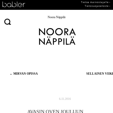
Tietoa mainostajalle ›
Tietosuojaseloste ›
Noora Näppilä
Artikkelien
←
MIRVAN OPISSA
SELLAINEN VII
selaus
6.11.2016
AVASIN OVEN JOULUUN