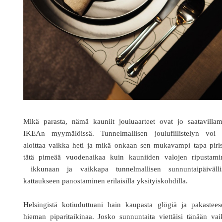
Mikä parasta, nämä kauniit jouluaarteet ovat jo saatavilla
IKEAn myymälöissä. Tunnelmallisen joulufiilistelyn voi s
aloittaa vaikka heti ja mikä onkaan sen mukavampi tapa piri
tätä pimeää vuodenaikaa kuin kauniiden valojen ripustami
ikkunaan ja vaikkapa tunnelmallisen sunnuntaipäivälli
kattaukseen panostaminen erilaisilla yksityiskohdilla.
Helsingistä kotiuduttuani hain kaupasta glögiä ja pakastees
hieman piparitaikinaa. Josko sunnuntaita viettäisi tänään va