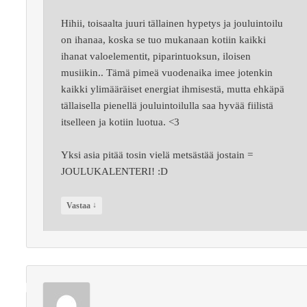
Hihii, toisaalta juuri tällainen hypetys ja jouluintoilu
on ihanaa, koska se tuo mukanaan kotiin kaikki
ihanat valoelementit, piparintuoksun, iloisen
musiikin.. Tämä pimeä vuodenaika imee jotenkin
kaikki ylimääräiset energiat ihmisestä, mutta ehkäpä
tällaisella pienellä jouluintoilulla saa hyvää fiilistä
itselleen ja kotiin luotua. <3
Yksi asia pitää tosin vielä metsästää jostain =
JOULUKALENTERI! :D
↓
Vastaa