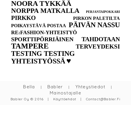
NOORA TYKKÄÄ
NORPPA MATKALLA
PERJANTAIPOKKARI
PIRKKO
PIRKON PALETILTA
PÄIVÄN NASSU
POIKAYSTÄVÄ POSTAA
RE:FASHION-YHTEISTYÖ
TAHDOTAAN
SPORTTIPÖRRIÄINEN
TAMPERE
TERVEYDEKSI
TESTING TESTING
♥
YHTEISTYÖSSÄ
Bella
Babler
Yhteystiedot
|
|
|
Mainostajalle
Babler Oy © 2016
|
Käyttöehdot
|
Contact@babler.fi