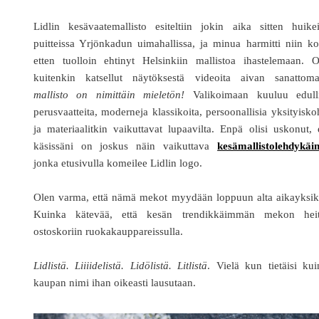
Lidlin kesävaatemallisto esiteltiin jokin aika sitten huike
puitteissa Yrjönkadun uimahallissa, ja minua harmitti niin k
etten tuolloin ehtinyt Helsinkiin mallistoa ihastelemaan. O
kuitenkin katsellut näytöksestä videoita aivan sanattoma
mallisto on nimittäin mieletön!
Valikoimaan kuuluu edulli
perusvaatteita, moderneja klassikoita, persoonallisia yksityisko
ja materiaalitkin vaikuttavat lupaavilta. Enpä olisi uskonut, 
käsissäni on joskus näin vaikuttava
kesämallistolehdykäi
jonka etusivulla komeilee Lidlin logo.
Olen varma, että nämä mekot myydään loppuun alta aikayksik
Kuinka kätevää, että kesän trendikkäimmän mekon heit
ostoskoriin ruokakauppareissulla.
Lidlistä. Liiiidelistä. Lidölistä. Litlistä
. Vielä kun tietäisi ku
kaupan nimi ihan oikeasti lausutaan.