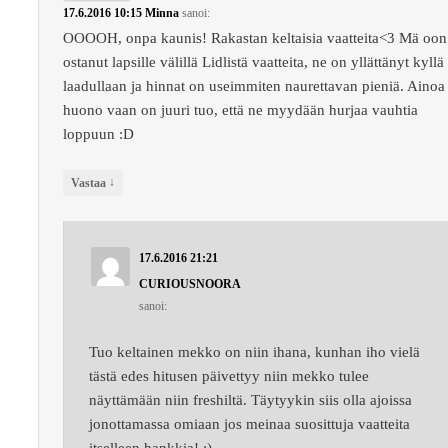
17.6.2016 10:15
Minna
sanoi:
OOOOH, onpa kaunis! Rakastan keltaisia vaatteita<3 Mä oon
ostanut lapsille välillä Lidlistä vaatteita, ne on yllättänyt kyllä
laadullaan ja hinnat on useimmiten naurettavan pieniä. Ainoa
huono vaan on juuri tuo, että ne myydään hurjaa vauhtia
loppuun :D
↓
Vastaa
17.6.2016 21:21
CURIOUSNOORA
sanoi:
Tuo keltainen mekko on niin ihana, kunhan iho vielä
tästä edes hitusen päivettyy niin mekko tulee
näyttämään niin freshiltä. Täytyykin siis olla ajoissa
jonottamassa omiaan jos meinaa suosittuja vaatteita