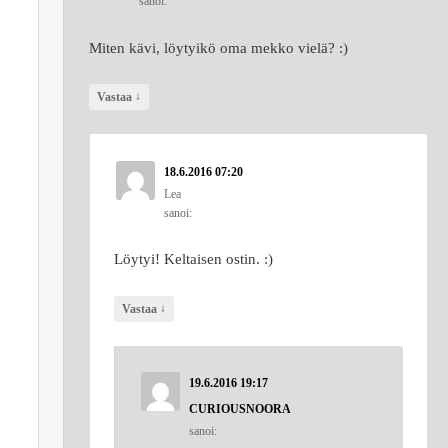
sanoi:
Miten kävi, löytyikö oma mekko vielä? :)
↓
Vastaa
18.6.2016 07:20
Lea
sanoi:
Löytyi! Keltaisen ostin. :)
↓
Vastaa
19.6.2016 19:17
CURIOUSNOORA
sanoi: