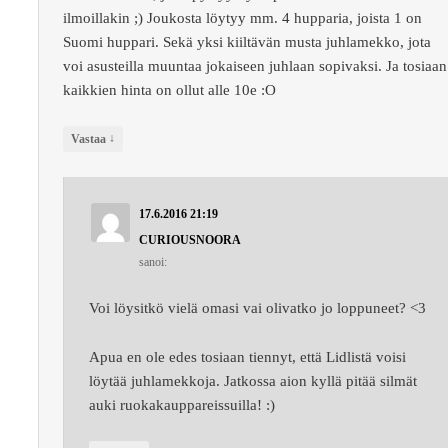
ilmoillakin ;) Joukosta löytyy mm. 4 hupparia, joista 1 on
Suomi huppari. Sekä yksi kiiltävän musta juhlamekko, jota
voi asusteilla muuntaa jokaiseen juhlaan sopivaksi. Ja tosiaan
kaikkien hinta on ollut alle 10e :O
↓
Vastaa
17.6.2016 21:19
CURIOUSNOORA
sanoi:
Voi löysitkö vielä omasi vai olivatko jo loppuneet? <3
Apua en ole edes tosiaan tiennyt, että Lidlistä voisi
löytää juhlamekkoja. Jatkossa aion kyllä pitää silmät
auki ruokakauppareissuilla! :)