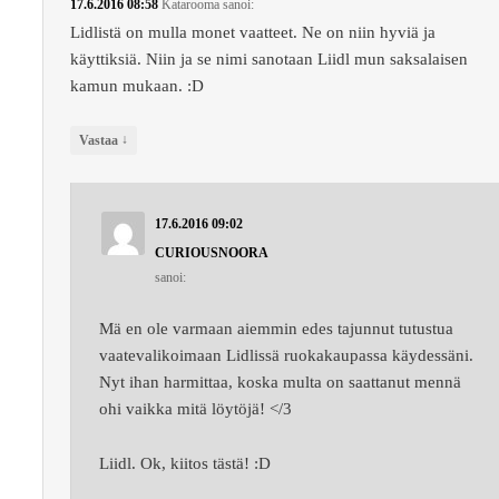
17.6.2016 08:58
Katarooma
sanoi:
Lidlistä on mulla monet vaatteet. Ne on niin hyviä ja
käyttiksiä. Niin ja se nimi sanotaan Liidl mun saksalaisen
kamun mukaan. :D
↓
Vastaa
17.6.2016 09:02
CURIOUSNOORA
sanoi:
Mä en ole varmaan aiemmin edes tajunnut tutustua
vaatevalikoimaan Lidlissä ruokakaupassa käydessäni.
Nyt ihan harmittaa, koska multa on saattanut mennä
ohi vaikka mitä löytöjä! </3
Liidl. Ok, kiitos tästä! :D