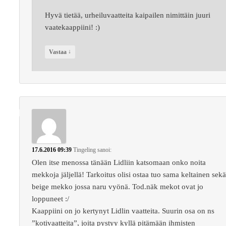
Hyvä tietää, urheiluvaatteita kaipailen nimittäin juuri
vaatekaappiini! :)
↓
Vastaa
17.6.2016 09:39
Tingeling
sanoi:
Olen itse menossa tänään Lidliin katsomaan onko noita
mekkoja jäljellä! Tarkoitus olisi ostaa tuo sama keltainen sek
beige mekko jossa naru vyönä. Tod.näk mekot ovat jo
loppuneet :/
Kaappiini on jo kertynyt Lidlin vaatteita. Suurin osa on ns
”kotivaatteita”, joita pystyy kyllä pitämään ihmisten