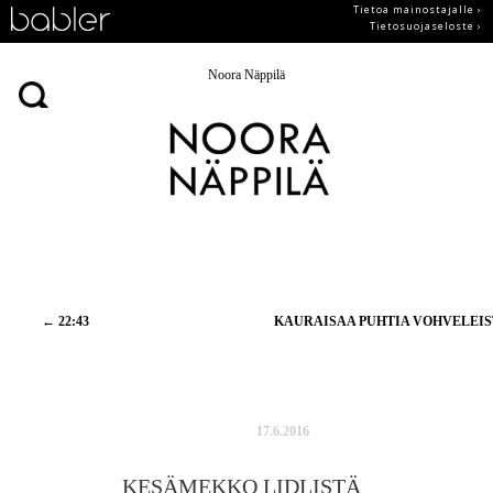
Tietoa mainostajalle ›
Tietosuojaseloste ›
Noora Näppilä
Artikkelien
←
22:43
KAURAISAA PUHTIA VOHVELEI
selaus
17.6.2016
KESÄMEKKO LIDLISTÄ