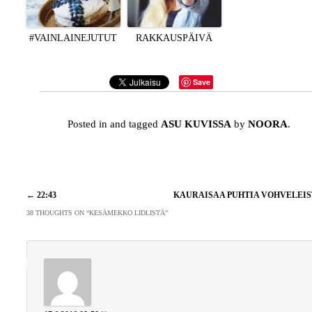
#VAINLAINEJUTUT
RAKKAUSPÄIVÄ
Save
Posted in and tagged
ASU KUVISSA
by
NOORA
.
Artikkelien
←
22:43
KAURAISAA PUHTIA VOHVELEI
selaus
38 THOUGHTS ON “
KESÄMEKKO LIDLISTÄ
”