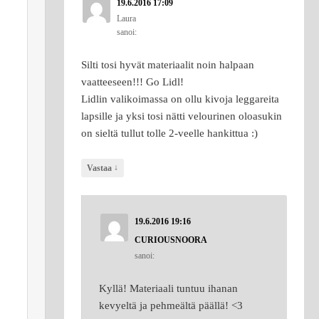
19.6.2016 17:09
Laura
sanoi:
Silti tosi hyvät materiaalit noin halpaan
vaatteeseen!!! Go Lidl!
Lidlin valikoimassa on ollu kivoja leggareita
lapsille ja yksi tosi nätti velourinen oloasukin
on sieltä tullut tolle 2-veelle hankittua :)
↓
Vastaa
19.6.2016 19:16
CURIOUSNOORA
sanoi:
Kyllä! Materiaali tuntuu ihanan
kevyeltä ja pehmeältä päällä! <3